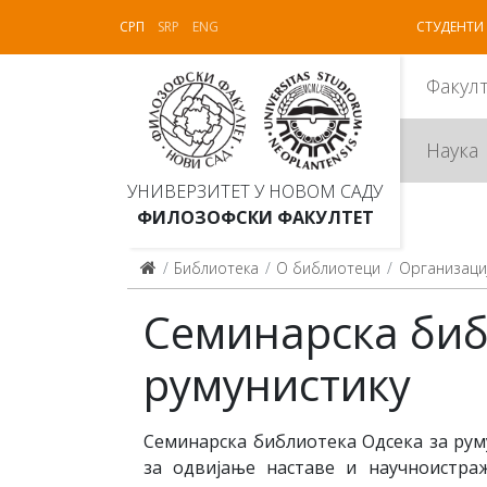
СРП
SRP
ENG
СТУДЕНТИ
Факул
Наука
УНИВЕРЗИТЕТ У НОВОМ САДУ
ФИЛОЗОФСКИ ФАКУЛТЕТ
Библиотека
О библиотеци
Организаци
Семинарска биб
румунистику
Семинарска библиотека Одсека за ру
за одвијање наставе и научноистраж