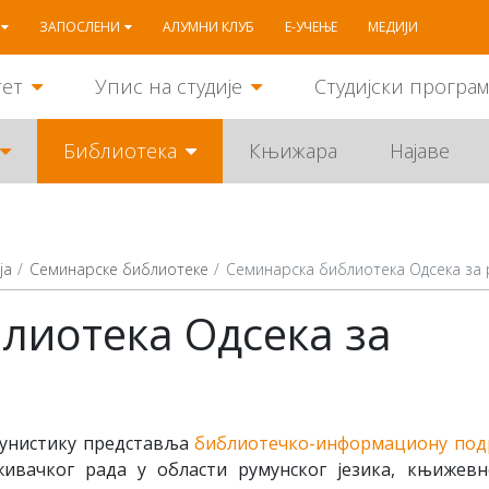
ЗАПОСЛЕНИ
АЛУМНИ КЛУБ
Е-УЧЕЊЕ
МЕДИЈИ
тет
Упис на студије
Студијски програ
Библиотека
Књижара
Најаве
ја
Семинарске библиотеке
Семинарска библиотека Одсека за 
лиотека Одсека за
мунистику представља
библиотечко-информациону под
ивачког рада у области румунског језика, књижевн