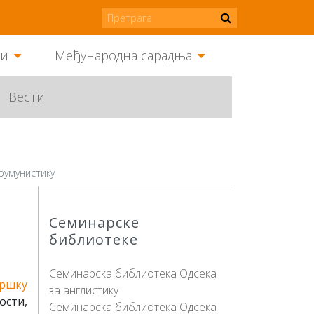
ми
Међународна сарадња
Вести
румунистику
Семинарске
библиотеке
Семинарска библиотека Одсека
ршку
за англистику
ости,
Семинарска библиотека Одсека