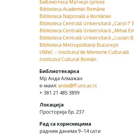
Библиотека Матице српске
Biblioteca Academiei Române
Biblioteca Naţională a României
Biblioteca Centrală Universitară „Carol I“ 
Biblioteca Centrală Universitară „Mihai Em
Biblioteca Centrală Universitară „Lucian 
Biblioteca Metropolitană Bucureşti
cIMeC – Institutul de Memorie Culturală
Institutul Cultural Român
Библиотекарка
Мр Анда Алмажан
е-маил:
anda@ff.uns.ac.rs
+ 381 21 485 3899
Локација
Просторија бр. 237
Рад са корисницима
радним данима 9–14 сати