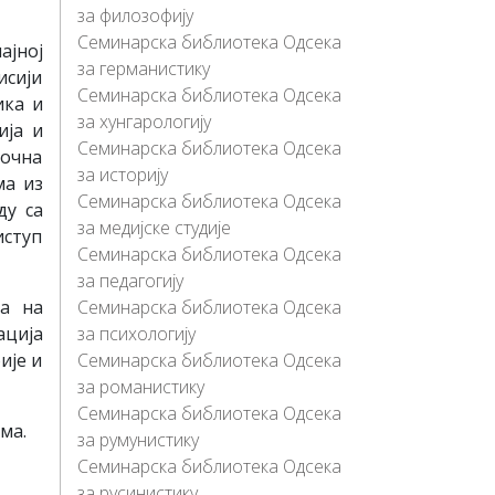
за филозофију
Семинарска библиотека Одсека
ајној
за германистику
исији
Семинарска библиотека Одсека
ика и
за хунгарологију
ија и
Семинарска библиотека Одсека
очна
за историју
ма из
Семинарска библиотека Одсека
ду са
за медијске студије
ступ
Семинарска библиотека Одсека
за педагогију
ва на
Семинарска библиотека Одсека
ација
за психологију
ије и
Семинарска библиотека Одсека
за романистику
Семинарска библиотека Одсека
ма.
за румунистику
Семинарска библиотека Одсека
за русинистику