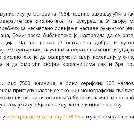
унистику је основана 1984. године захваљујући знач
иверзитетске библиотеке из Букурешта. У својој м
ребних за несметано одвијање наставе румунског јез
ца, Семинарска библиотека је наставила да се разв
ација. На тај начин је остварена добра и дугор
ајним културним, научним и образовним институција
 библиотеке је да осавремени своју колекцију у скла
а и да омогући својим корисницима лак и брз при
ји око 7500 јединица, а фонд серијских 102 насло
дном приступу налази се око 300 монографских публик
ексикони, речници, основни уџбеници, научне монограф
мунском језику, објављених у земљи и иностранству.
е у
електронском каталогу COBISS-а
и у лисним каталози