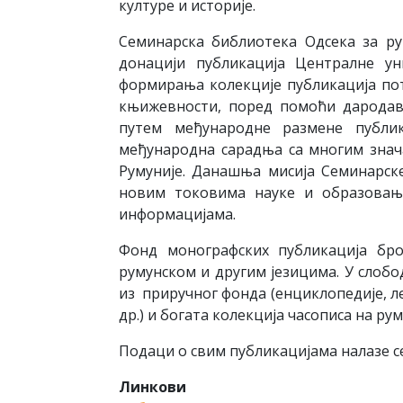
културе и историје.
Семинарска библиотека Одсека за рум
донацији публикација Централне ун
формирања колекције публикација пот
књижевности, поред помоћи дародава
путем међународне размене публик
међународна сарадња са многим знач
Румуније. Данашња мисија Семинарске
новим токовима науке и образовањ
информацијама.
Фонд монографских публикација бро
румунском и другим језицима. У слобо
из приручног фонда (енциклопедије, л
др.) и богата колекција часописа на ру
Подаци о свим публикацијама налазе с
Линкови