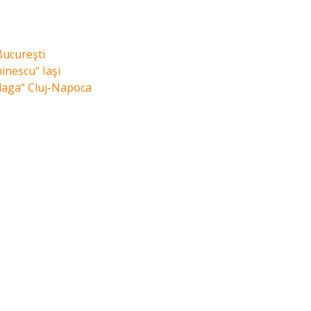
Bucureşti
inescu“ Iaşi
Blaga“ Cluj-Napoca