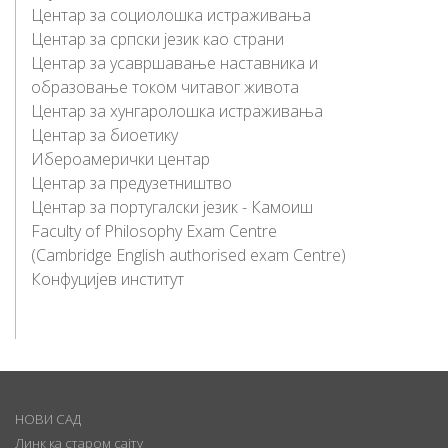
Цeнтaр зa сoциoлoшкa истрaживaњa
Цeнтaр зa српски jeзик кao стрaни
Цeнтaр зa усaвршaвaњe нaстaвникa и
образовање током читавог живота
Центар за хунгаролошка истраживања
Центар за биоетику
Ибероамерички центар
Центар за предузетништво
Центар за португалски језик - Камоиш
Faculty of Philosophy Exam Centre
(Cambridge English authorised exam Centre)
Конфуцијев институт
НОВИ САД
Линк ка старом сајту