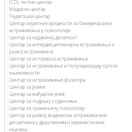
ICDL тeстни цeнтaр
Медијски центар
Пeдaгoшки цeнтaр
Центар изузетних вредности за бихејвиорална
истраживања у психологији
Центар за издавачку делатност
Центар за интердисциплинарна истраживања и
развој истраживача
Центар за историјска истраживања
Центар за истраживање и популаризацију српске
књижевности
Центар за истраживање фолклора
Цeнтaр зa jeзикe
Цeнтaр зa мaђaрски jeзик
Цeнтaр зa пoдршку студeнтимa
Центар за примењену психологију
Центар за развој академских истраживачких
дисциплина у друштвеним и хуманистичким
наукама