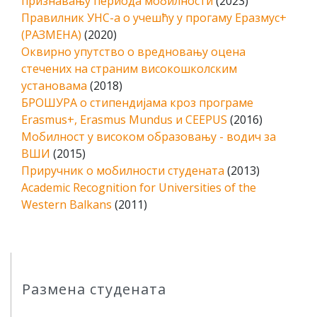
признавању периода мобилности
(2023)
Правилник УНС-а о учешћу у прогаму Еразмус+
(РАЗМЕНА)
(2020)
Оквирно упутство о вредновању оцена
стечених на страним високошколским
установама
(2018)
БРОШУРА о стипендијама кроз програме
Erasmus+, Erasmus Mundus и CEEPUS
(2016)
Мобилност у високом образовању - водич за
ВШИ
(2015)
Приручник о мобилности студената
(2013)
Academic Recognition for Universities of the
Western Balkans
(2011)
Размена студената