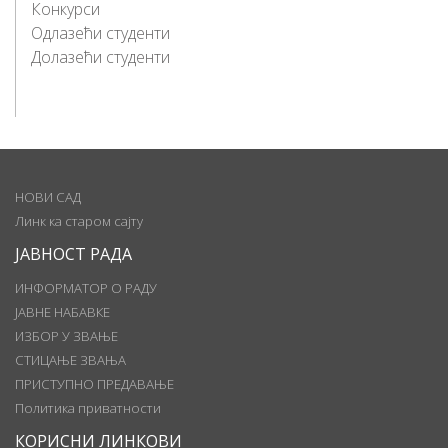
Конкурси
Одлазећи студенти
Долазећи студенти
НОВИ САД
Линк ка старом сајту
ЈАВНОСТ РАДА
ИНФОРМАТОР О РАДУ
ЈАВНЕ НАБАВКЕ
ИЗБОР У ЗВАЊЕ
СТИЦАЊЕ ЗВАЊА
ПРИСТУПНО ПРЕДАВАЊЕ
Политика приватности
КОРИСНИ ЛИНКОВИ