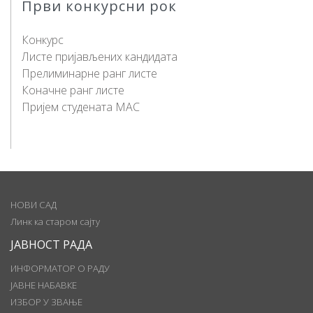
Први конкурсни рок
Конкурс
Листе пријављених кандидата
Прелиминарне ранг листе
Коначне ранг листе
Пријем студената МАС
НОВИ САД
Линк ка старом сајту
ЈАВНОСТ РАДА
ИНФОРМАТОР О РАДУ
ЈАВНЕ НАБАВКЕ
ИЗБОР У ЗВАЊЕ