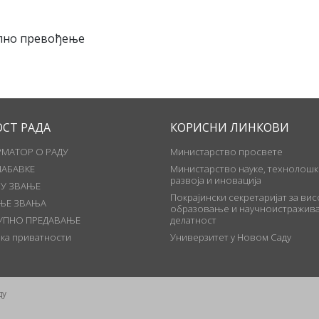
елно превођење
ОСТ РАДА
КОРИСНИ ЛИНКОВИ
МАТОР О РАДУ
Министарство просвете
НАБАВКЕ
Министарство науке, технолошк
развоја и иновација
 У ЗВАЊЕ
Покрајински секретаријат за ви
ЊЕ ЗВАЊА
образовање и научноистражива
УПНО ПРЕДАВАЊЕ
делатност
ка приватности
Универзитет у Новом Саду
ду