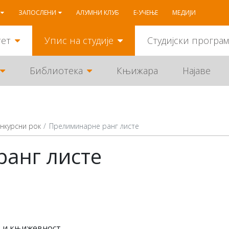
ЗАПОСЛЕНИ
АЛУМНИ КЛУБ
Е-УЧЕЊЕ
МЕДИЈИ
тет
Упис на студије
Студијски програ
Библиотека
Књижара
Најаве
нкурсни рок
Прелиминарне ранг листе
анг листе
к и књижевност