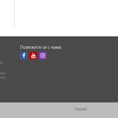
Повежите се с нама
ог
соко
чку
Контакт