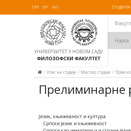
СРП
SRP
ENG
СТУДЕНТИ
Факул
Наука
УНИВЕРЗИТЕТ У НОВОМ САДУ
ФИЛОЗОФСКИ ФАКУЛТЕТ
Упис на студије
Мастер студије
Први ко
Прелиминарне р
Језик, књижевност и култура
Српски језик и књижевност
Српски као нематерњи и страни јези