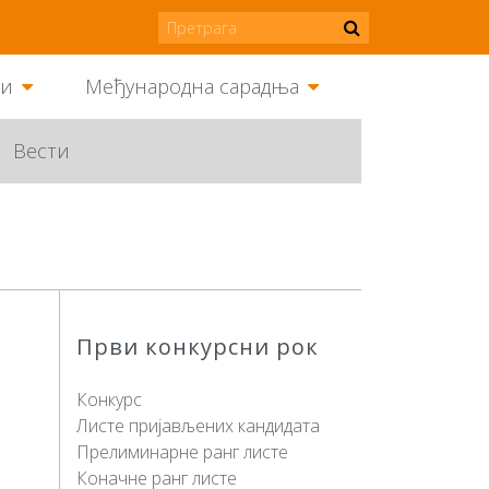
ми
Међународна сарадња
Вести
Први конкурсни рок
Конкурс
Листе пријављених кандидата
Прелиминарне ранг листе
Коначне ранг листе