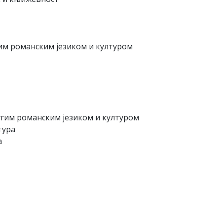
им романским језиком и културом
гим романским језиком и културом
тура
а