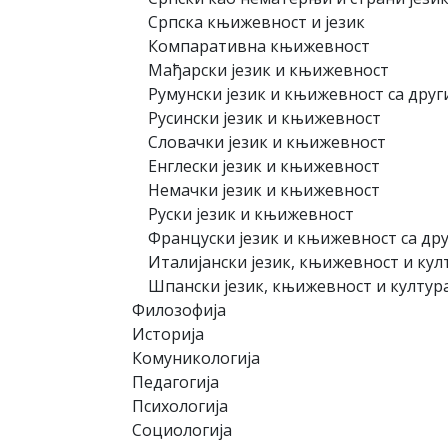
Српска књижевност и језик
Компаративна књижевност
Мађарски језик и књижевност
Румунски језик и књижевност са друг
Русински језик и књижевност
Словачки језик и књижевност
Енглески језик и књижевност
Немачки језик и књижевност
Руски језик и књижевност
Француски језик и књижевност са дру
Италијански језик, књижевност и кул
Шпански језик, књижевност и култур
Филозофија
Историја
Комуникологија
Педагогија
Психологија
Социологија