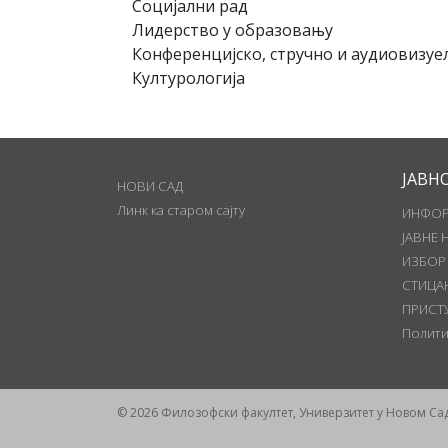
Социјални рад
Лидерство у образовању
Конференцијско, стручно и аудиовизу
Културологија
ЈАВН
НОВИ САД
Линк ка старом сајту
ИНФОР
ЈАВНЕ 
ИЗБОР
СТИЦА
ПРИСТ
Полити
© 2026 Филозофски факултет, Универзитет у Новом Са