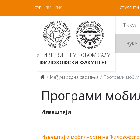
СРП
SRP
ENG
СТУДЕНТИ
Факул
Наука
УНИВЕРЗИТЕТ У НОВОМ САДУ
ФИЛОЗОФСКИ ФАКУЛТЕТ
Међународна сарадња
Програми мобил
Програми моби
Извештаји
Извештај о мобилности на Филозофском