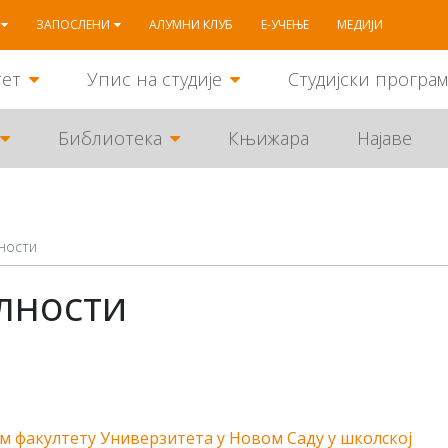
ЗАПОСЛЕНИ
АЛУМНИ КЛУБ
Е-УЧЕЊЕ
МЕДИЈИ
тет
Упис на студије
Студијски програ
Библиотека
Књижара
Најаве
ности
лности
 факултету Универзитета у Новом Саду у школској