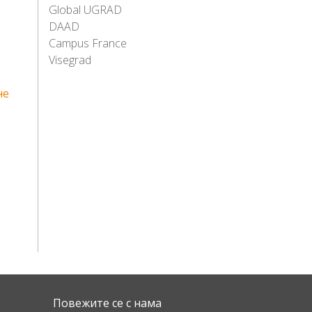
Global UGRAD
DAAD
Campus France
Visegrad
не
Повежите се с нама