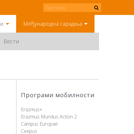
ми
Међународна сарадња
Вести
Програми мобилности
Erazmus+
Erazmus Mundus Action 2
Campus Europae
Ceepus