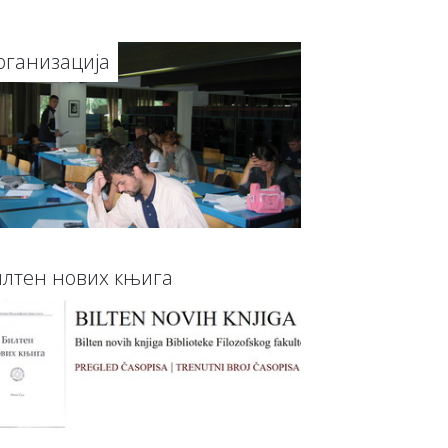
рганизација
илтен нових књига