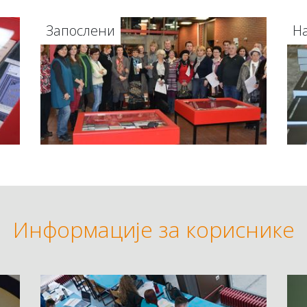
Запослени
Н
Информације за кориснике