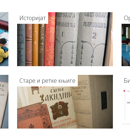
Историјат
О
Старе и ретке књиге
Б