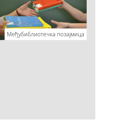
Међубиблиотечка позајмица