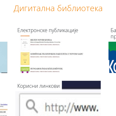
Дигитална библиотека
Електронске публикације
Ба
п
Корисни линкови