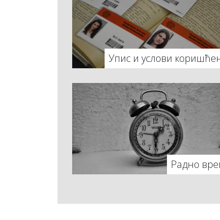
Упис и услови коришће
Радно вре