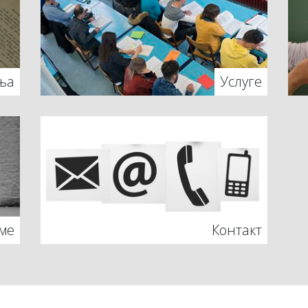
ња
Услуге
ме
Контакт