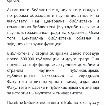
српске.
Активности Библиотеке одвијају се у складу с
потребама образовне и научне делатности на
Факултету. Рад Централне библиотеке и
семинарских библиотека је у служби наставе и
научноистраживачког рада на одсецима. Осим
тога, Централна библиотека обавља и
заједничке стручне функције.
Библиотека у својим збиркама данас поседује
преко 600.000 публикација и друге грађе. Она
попуњава своје фондове актуелним домаћим и
страним научним публикацијама,
публикацијама наставника и сарадника
Факултета и литературом о њима, издањима
Факултета и одсека и публикацијама од значаја
за историјат Факултета и Универзитета.
Посебне библиотеке и легате Библиотека чува у