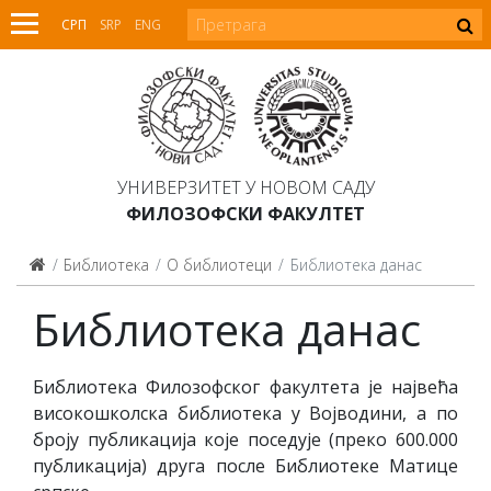
СРП
SRP
ENG
УНИВЕРЗИТЕТ У НОВОМ САДУ
ФИЛОЗОФСКИ ФАКУЛТЕТ
Библиотека
О библиотеци
Библиотека данас
Библиотека данас
Библиотека Филозофског факултета је највећа
високошколска библиотека у Војводини, а по
броју публикација које поседује (преко 600.000
публикација) друга после Библиотеке Матице