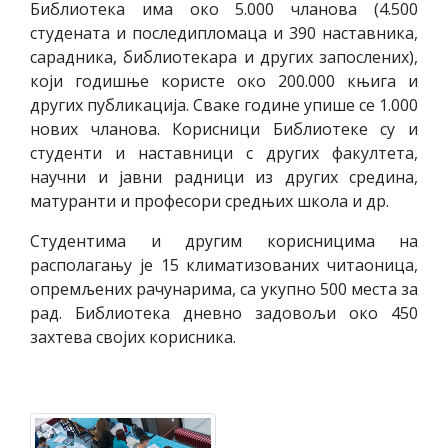
Библиотека има око 5.000 чланова (4.500
студената и последипломаца и 390 наставника,
сарадника, библиотекара и других запослених),
који годишње користе око 200.000 књига и
других публикација. Сваке године упише се 1.000
нових чланова. Корисници Библиотеке су и
студенти и наставници с других факултета,
научни и јавни радници из других средина,
матуранти и професори средњих школа и др.
Студентима и другим корисницима на
располагању је 15 климатизованих читаоница,
опремљених рачунарима, са укупно 500 места за
рад. Библиотека дневно задовољи око 450
захтева својих корисника.