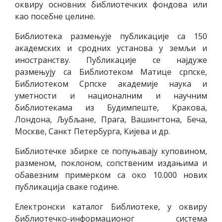
оквиру основних библиотечких фондова или
као посебне целине.
Библиотека размењује публикације са 150
академских и сродних установа у земљи и
иностранству. Публикације се најдуже
размењују са Библиотеком Матице српске,
Библиотеком Српске академије наука и
уметности и националним и научним
библиотекама из Будимпеште, Кракова,
Лондона, Љубљане, Прага, Вашингтона, Беча,
Москве, Санкт Петербурга, Кијева и др.
Библиотечке збирке се попуњавају куповином,
разменом, поклоном, сопственим издањима и
обавезним примерком са око 10.000 нових
публикација сваке године.
Електронски каталог Библиотеке, у оквиру
библиотечко-информационог система