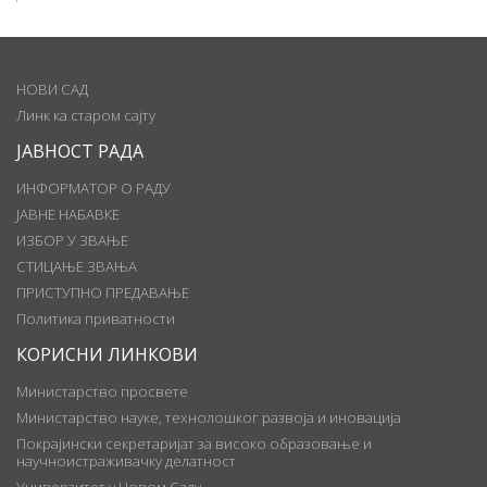
НОВИ САД
Линк ка старом сајту
ЈАВНОСТ РАДА
ИНФОРМАТОР О РАДУ
ЈАВНЕ НАБАВКЕ
ИЗБОР У ЗВАЊЕ
СТИЦАЊЕ ЗВАЊА
ПРИСТУПНО ПРЕДАВАЊЕ
Политика приватности
КОРИСНИ ЛИНКОВИ
Министарство просвете
Министарство науке, технолошког развоја и иновација
Покрајински секретаријат за високо образовање и
научноистраживачку делатност