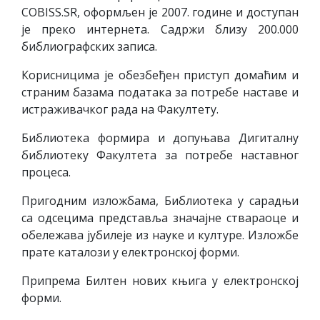
COBISS.SR, оформљен је 2007. године и доступан
је преко интернета. Садржи близу 200.000
библиографских записа.
Корисницима је обезбеђен приступ домаћим и
страним базама података за потребе наставе и
истраживачког рада на Факултету.
Библиотека формира и допуњава Дигиталну
библиотеку Факултета за потребе наставног
процеса.
Пригодним изложбама, Библиотека у сарадњи
са одсецима представља значајне ствараоце и
обележава јубилеје из науке и културе. Изложбе
прате каталози у електронској форми.
Припрема Билтен нових књига у електронској
форми.