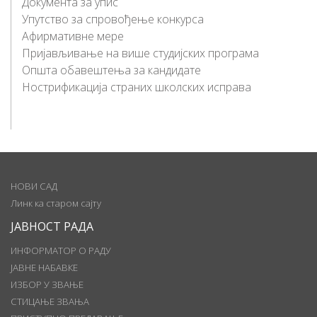
Документа за упис
Упутство за спровођењe конкурса
Афирмативне мере
Пријављивање на више студијских програма
Општа обавештења за кандидате
Нострификација страних школских исправа
НОВИ САД
Линк ка старом сајту
ЈАВНОСТ РАДА
ИНФОРМАТОР О РАДУ
ЈАВНЕ НАБАВКЕ
ИЗБОР У ЗВАЊЕ
СТИЦАЊЕ ЗВАЊА