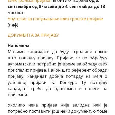
Електронска пријава
ће бити отворена
од 3.
септембра од 8 часова до 4. септембра до 13
часова
.
Упутство за попуњавање електронске пријаве
(пдф)
ДОКУМЕНТА ЗА ПРИЈАВУ
Напомена
Молимо кандидате да буду стрпљиви након
што пошаљу пријаву. Пријаве се не обрађују
аутоматски и потребно је време за обраду свих
приспелих пријава. Након што референт обради
пријаву, кандидат добија потврду на мејл о
успешној пријави на Конкурс. Ту потврду
кандидат треба да одштампа и понесе на
пријемни.
Уколико нека пријава није валидна или је
потребно поставити још неки документ, о томе