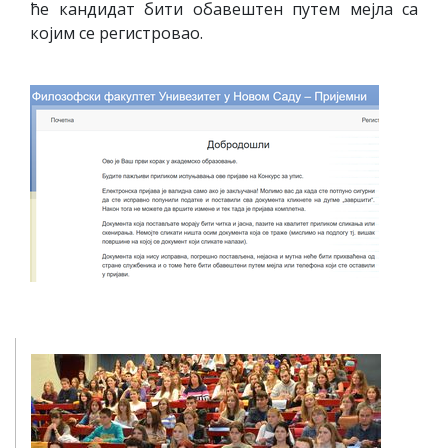
ће кандидат бити обавештен путем мејла са
којим се регистровао.