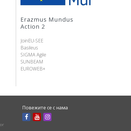
Erazmus Mundus
Action 2
JoinEU-SEE
Basileus
SIGMA Agile
SUNBEAM
EUROWEB+
Повежите се с нама
ог