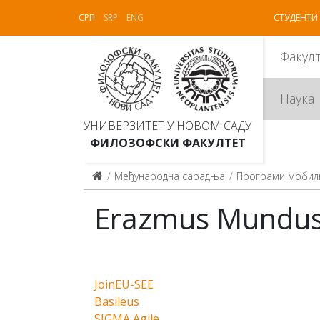
СРП
SRP
ENG
СТУДЕНТИ
Факул
Наука
УНИВЕРЗИТЕТ У НОВОМ САДУ
ФИЛОЗОФСКИ ФАКУЛТЕТ
Међународна сарадња
Програми мобил
Erazmus Mundus 
JoinEU-SEE
Basileus
SIGMA Agile