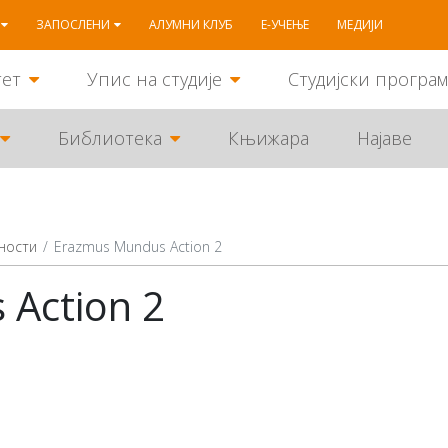
ЗАПОСЛЕНИ
АЛУМНИ КЛУБ
Е-УЧЕЊЕ
МЕДИЈИ
тет
Упис на студије
Студијски програ
Библиотека
Књижара
Најаве
ности
Erazmus Mundus Action 2
Action 2