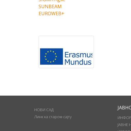
SUNBEAM
EUROWEB+
ЈАВН
НОВИ САД
Линк ка старом сајту
ИНФОР
ЈАВНЕ 