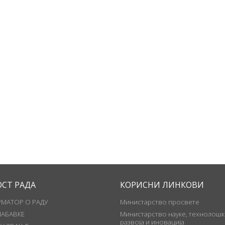
ОСТ РАДА
КОРИСНИ ЛИНКОВИ
МАТОР О РАДУ
Министарство просвете
НАБАВКЕ
Министарство науке, технолошк
развоја и иновација