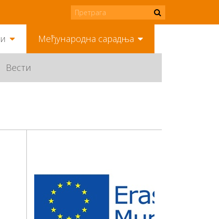
ми
Међународна сарадња
Вести