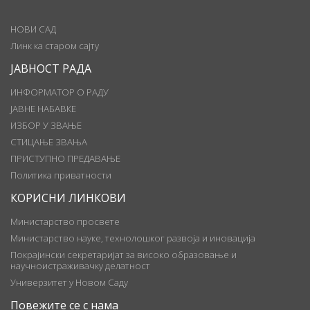
НОВИ САД
Линк ка старом сајту
ЈАВНОСТ РАДА
ИНФОРМАТОР О РАДУ
ЈАВНЕ НАБАВКЕ
ИЗБОР У ЗВАЊЕ
СТИЦАЊЕ ЗВАЊА
ПРИСТУПНО ПРЕДАВАЊЕ
Политика приватности
КОРИСНИ ЛИНКОВИ
Министарство просвете
Министарство науке, технолошког развоја и иновација
Покрајински секретаријат за високо образовање и
научноистраживачку делатност
Универзитет у Новом Саду
Повежите се с нама