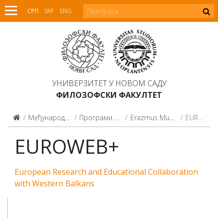
СРП
SRP
ENG
УНИВЕРЗИТЕТ У НОВОМ САДУ
ФИЛОЗОФСКИ ФАКУЛТЕТ
Међународна сарадња
Програми мобилности
Erazmus Mundus Action 2
EUROWEB+
EUROWEB+
European Research and Educational Collaboration
with Western Balkans