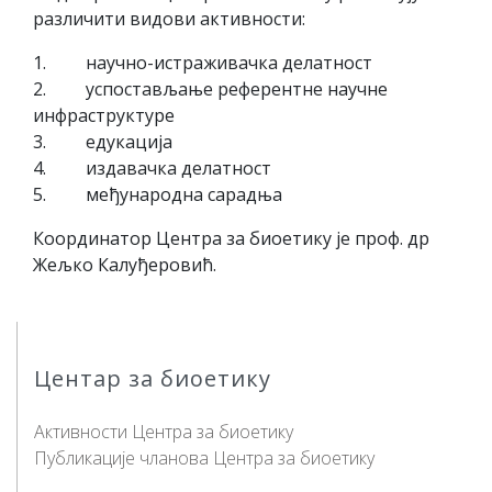
различити видови активности:
1. научно-истраживачка делатност
2. успостављање референтне научне
инфраструктуре
3. едукација
4. издавачка делатност
5. међународна сарадња
Координатор Центра за биоетику је проф. др
Жељко Калуђеровић.
Центар за биоетику
Активности Центра за биоетику
Публикације чланова Центра за биоетику