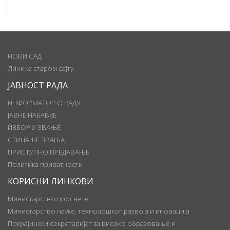
НОВИ САД
Линк ка старом сајту
ЈАВНОСТ РАДА
ИНФОРМАТОР О РАДУ
ЈАВНЕ НАБАВКЕ
ИЗБОР У ЗВАЊЕ
СТИЦАЊЕ ЗВАЊА
ПРИСТУПНО ПРЕДАВАЊЕ
Политика приватности
КОРИСНИ ЛИНКОВИ
Министарство просвете
Министарство науке, технолошког развоја и иновација
Покрајински секретаријат за високо образовање и