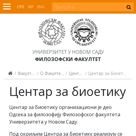
СРП
SRP
ENG
УНИВЕРЗИТЕТ У НОВОМ САДУ
ФИЛОЗОФСКИ ФАКУЛТЕТ
Факултет
О Факултету
Центри
Центар за биоетику
Центар за биоетику
Центар за биоетику организациони је део
Одсека за филозофију Филозофског факултета
Универзитета у Новом Саду.
Под окриљем Центра за биоетику реализују се