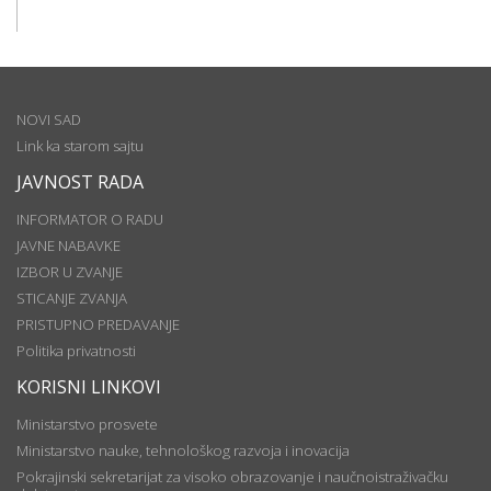
NOVI SAD
Link ka starom sajtu
JAVNOST RADA
INFORMATOR O RADU
JAVNE NABAVKE
IZBOR U ZVANJE
STICANJE ZVANJA
PRISTUPNO PREDAVANJE
Politika privatnosti
KORISNI LINKOVI
Ministarstvo prosvete
Ministarstvo nauke, tehnološkog razvoja i inovacija
Pokrajinski sekretarijat za visoko obrazovanje i naučnoistraživačku