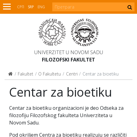
СРП
SRP
ENG
UNIVERZITET U NOVOM SADU
FILOZOFSKI FAKULTET
Fakultet
O Fakultetu
Centri
Centar za bioetiku
Centar za bioetiku
Centar za bioetiku organizacioni je deo Odseka za
filozofiju Filozofskog fakulteta Univerziteta u
Novom Sadu.
Pod okriljem Centra za bioetiku realizuju se različiti