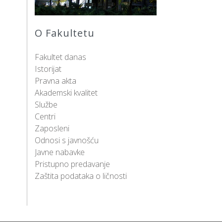
O Fakultetu
Fakultet danas
Istorijat
Pravna akta
Akademski kvalitet
Službe
Centri
Zaposleni
Odnosi s javnošću
Javne nabavke
Pristupno predavanje
Zaštita podataka o ličnosti