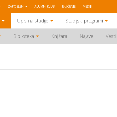
ZAPOSLENI
ALUMNI KLUB
E-UČENJE
MEDIJI
Upis na studije
Studijski programi
Biblioteka
Knjižara
Najave
Vesti