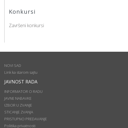
Konkursi
Završeni konkursi
NOVI SAD
Link ka starom sajtu
JAVNOST RADA
INFORMATOR O RADU
JAVNE NABAVKE
IZBOR U ZVANJE
STICANJE ZVANJA
PRISTUPNO PREDAVANJE
Politika privatnosti