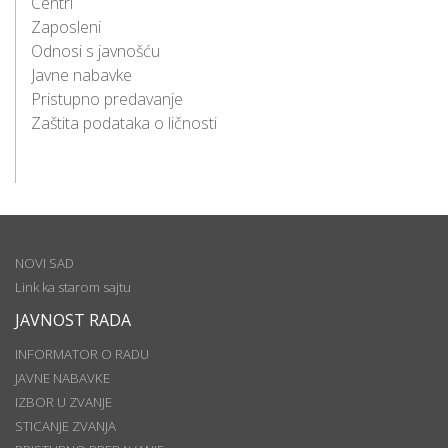
Centri
Zaposleni
Odnosi s javnošću
Javne nabavke
Pristupno predavanje
Zaštita podataka o ličnosti
NOVI SAD
Link ka starom sajtu
JAVNOST RADA
INFORMATOR O RADU
JAVNE NABAVKE
IZBOR U ZVANJE
STICANJE ZVANJA