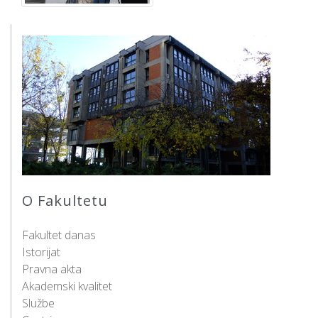
O Fakultetu
Fakultet danas
Istorijat
Pravna akta
Akademski kvalitet
Službe