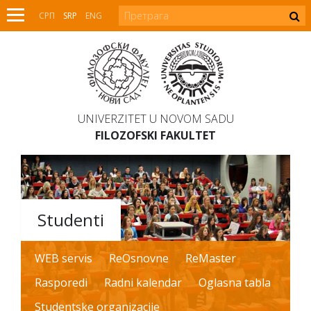
СРП
SRP
ENG
UNIVERZITET U NOVOM SADU
FILOZOFSKI FAKULTET
Studenti
WEB servis
ReOsnovne
ReMaster
Rasporedi
Radni kalendar
Oglasna tabla
Studentske organizacije