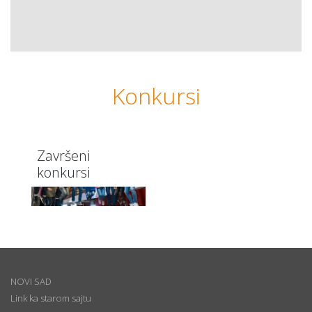
Konkursi
Završeni
konkursi
NOVI SAD
Link ka starom sajtu