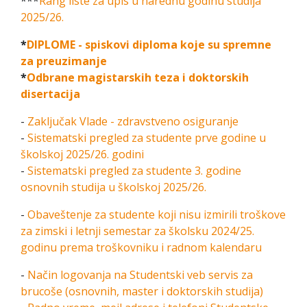
***
Rang liste za upis u narednu godinu studija
2025/26.
*
DIPLOME - spiskovi diploma koje su spremne
za preuzimanje
*
Odbrane magistarskih teza i doktorskih
disertacija
-
Zaključak Vlade - zdravstveno osiguranje
-
Sistematski pregled za studente prve godine u
školskoj 2025/26. godini
-
Sistematski pregled za studente 3. godine
osnovnih studija u školskoj 2025/26.
-
Obaveštenje za studente koji nisu izmirili troškove
za zimski i letnji semestar za školsku 2024/25.
godinu prema troškovniku i radnom kalendaru
-
Način logovanja na Studentski veb servis za
brucoše (osnovnih, master i doktorskih studija)