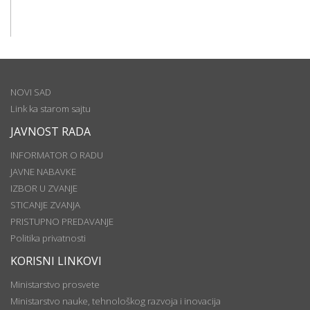
NOVI SAD
Link ka starom sajtu
JAVNOST RADA
INFORMATOR O RADU
JAVNE NABAVKE
IZBOR U ZVANJE
STICANJE ZVANJA
PRISTUPNO PREDAVANJE
Politika privatnosti
KORISNI LINKOVI
Ministarstvo prosvete
Ministarstvo nauke, tehnološkog razvoja i inovacija