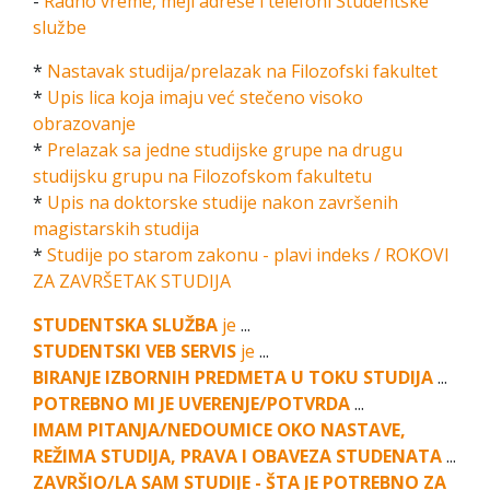
-
Radno vreme, mejl adrese i telefoni Studentske
službe
*
Nastavak studija/prelazak na Filozofski fakultet
*
Upis lica koja imaju već stečeno visoko
obrazovanje
*
Prelazak sa jedne studijske grupe na drugu
studijsku grupu na Filozofskom fakultetu
*
Upis na doktorske studije nakon završenih
magistarskih studija
*
Studije po starom zakonu - plavi indeks / ROKOVI
ZA ZAVRŠETAK STUDIJA
STUDENTSKA SLUŽBA
je
...
STUDENTSKI VEB SERVIS
je
...
BIRANJE IZBORNIH PREDMETA U TOKU STUDIJA
...
POTREBNO MI JE UVERENJE/POTVRDA
...
IMAM PITANJA/NEDOUMICE OKO NASTAVE,
REŽIMA STUDIJA, PRAVA I OBAVEZA STUDENATA
...
ZAVRŠIO/LA SAM STUDIJE - ŠTA JE POTREBNO ZA