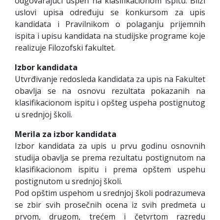
odgovarajući uspeh na klasifikacionom ispitu. Bliži
uslovi upisa određuju se konkursom za upis
kandidata i Pravilnikom o polaganju prijemnih
ispita i upisu kandidata na studijske programe koje
realizuje Filozofski fakultet.
Izbor kandidata
Utvrđivanje redosleda kandidata za upis na Fakultet
obavlja se na osnovu rezultata pokazanih na
klasifikacionom ispitu i opšteg uspeha postignutog
u srednjoj školi.
Merila za izbor kandidata
Izbor kandidata za upis u prvu godinu osnovnih
studija obavlja se prema rezultatu postignutom na
klasifikacionom ispitu i prema opštem uspehu
postignutom u srednjoj školi.
Pod opštim uspehom u srednjoj školi podrazumeva
se zbir svih prosečnih ocena iz svih predmeta u
prvom, drugom, trećem i četvrtom razredu