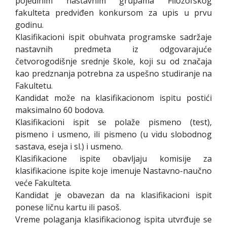
pojedinim nastavnim grupama Filozofskog
fakulteta predviđen konkursom za upis u prvu
godinu.
Klasifikacioni ispit obuhvata programske sadržaje
nastavnih predmeta iz odgovarajuće
četvorogodišnje srednje škole, koji su od značaja
kao predznanja potrebna za uspešno studiranje na
Fakultetu.
Kandidat može na klasifikacionom ispitu postići
maksimalno 60 bodova.
Klasifikacioni ispit se polaže pismeno (test),
pismeno i usmeno, ili pismeno (u vidu slobodnog
sastava, eseja i sl.) i usmeno.
Klasifikacione ispite obavljaju komisije za
klasifikacione ispite koje imenuje Nastavno-naučno
veće Fakulteta.
Kandidat je obavezan da na klasifikacioni ispit
ponese ličnu kartu ili pasoš.
Vreme polaganja klasifikacionog ispita utvrđuje se