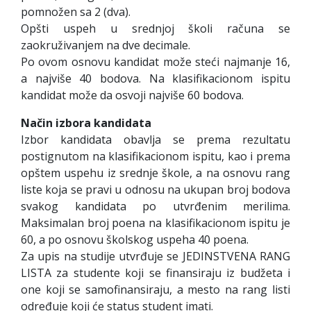
pomnožen sa 2 (dva).
Opšti uspeh u srednjoj školi računa se
zaokruživanjem na dve decimale.
Po ovom osnovu kandidat može steći najmanje 16,
a najviše 40 bodova. Na klasifikacionom ispitu
kandidat može da osvoji najviše 60 bodova.
Način izbora kandidata
Izbor kandidata obavlja se prema rezultatu
postignutom na klasifikacionom ispitu, kao i prema
opštem uspehu iz srednje škole, a na osnovu rang
liste koja se pravi u odnosu na ukupan broj bodova
svakog kandidata po utvrđenim merilima.
Maksimalan broj poena na klasifikacionom ispitu je
60, a po osnovu školskog uspeha 40 poena.
Za upis na studije utvrđuje se JEDINSTVENA RANG
LISTA za studente koji se finansiraju iz budžeta i
one koji se samofinansiraju, a mesto na rang listi
određuje koji će status student imati.