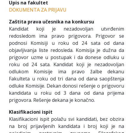
Upis na fakultet
DOKUMENTA ZA PRIJAVU
Zaštita prava učesnika na konkursu
Kandidat koji je nezadovoljan utvrđenim
redosledom ima pravo prigovora. Prigovor se
podnosi Komisiji u roku od 24 sata od dana
objavljivanja liste redosleda. Komisija je dužna da
prigovor uzme u postupak i da donese odluku u
roku od 24 sata. Kandidat koji je nezadovoljan
odlukom Komisije ima pravo žalbe dekanu
Fakulteta u roku od tri dana od dana saopštenja
odluke Komisije. Dekan donosi rešenje o prigovoru
kandidata u roku od 3 dana od dana prijema
prigovora. Rešenje dekana je konačno.
Klasifikacioni
ispit
Klasifikacioni ispit polažu svi kandidati, bez obzira
na broj prijavljenih kandidata i broj koji je na