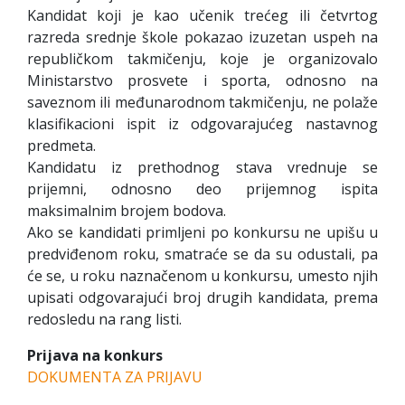
Kandidat koji je kao učenik trećeg ili četvrtog
razreda srednje škole pokazao izuzetan uspeh na
republičkom takmičenju, koje je organizovalo
Ministarstvo prosvete i sporta, odnosno na
saveznom ili međunarodnom takmičenju, ne polaže
klasifikacioni ispit iz odgovarajućeg nastavnog
predmeta.
Kandidatu iz prethodnog stava vrednuje se
prijemni, odnosno deo prijemnog ispita
maksimalnim brojem bodova.
Ako se kandidati primljeni po konkursu ne upišu u
predviđenom roku, smatraće se da su odustali, pa
će se, u roku naznačenom u konkursu, umesto njih
upisati odgovarajući broj drugih kandidata, prema
redosledu na rang listi.
Prijava na konkurs
DOKUMENTA ZA PRIJAVU