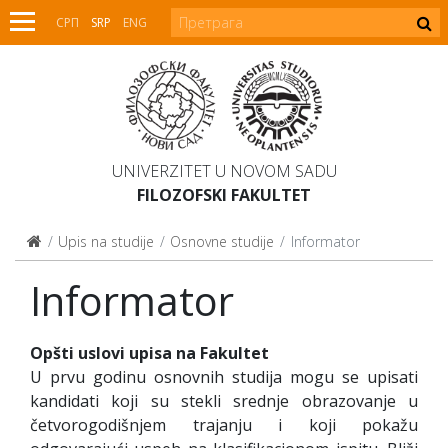
СРП
SRP
ENG
UNIVERZITET U NOVOM SADU
FILOZOFSKI FAKULTET
Upis na studije
Osnovne studije
Informator
Informator
Opšti uslovi upisa na Fakultet
U prvu godinu osnovnih studija mogu se upisati
kandidati koji su stekli srednje obrazovanje u
četvorogodišnjem trajanju i koji pokažu