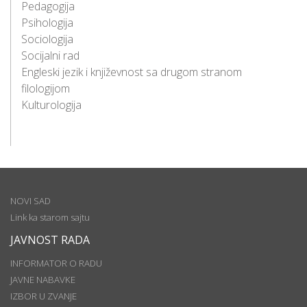
Pedagogija
Psihologija
Sociologija
Socijalni rad
Engleski jezik i književnost sa drugom stranom
filologijom
Kulturologija
NOVI SAD
Link ka starom sajtu
JAVNOST RADA
INFORMATOR O RADU
JAVNE NABAVKE
IZBOR U ZVANJE