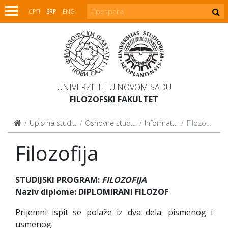
СРП
SRP
ENG
UNIVERZITET U NOVOM SADU
FILOZOFSKI FAKULTET
Upis na studije
Osnovne studije
Informator
Filozofija
Filozofija
STUDIJSKI PROGRAM:
FILOZOFIJA
Naziv diplome: DIPLOMIRANI FILOZOF
Prijemni ispit se polaže iz dva dela: pismenog i
usmenog.