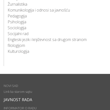
Žurnalistika
Komunikologija i odnosi sa javnošću
Pedagogija
Psihologija
Sociologija
Socijalni rad
Engleski jezik i književnost sa drugom stranom
filologijom
Kulturologija
NOVI SAD
Link ka starom sajtu
JAVNOST RADA
INFORMATOR O RADU