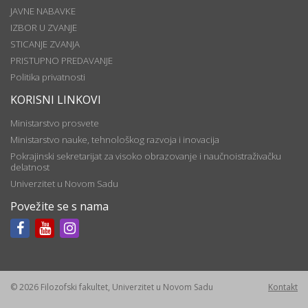
JAVNE NABAVKE
IZBOR U ZVANJE
STICANJE ZVANJA
PRISTUPNO PREDAVANJE
Politika privatnosti
KORISNI LINKOVI
Ministarstvo prosvete
Ministarstvo nauke, tehnološkog razvoja i inovacija
Pokrajinski sekretarijat za visoko obrazovanje i naučnoistraživačku
delatnost
Univerzitet u Novom Sadu
Povežite se s nama
© 2026 Filozofski fakultet, Univerzitet u Novom Sadu
Kontakt