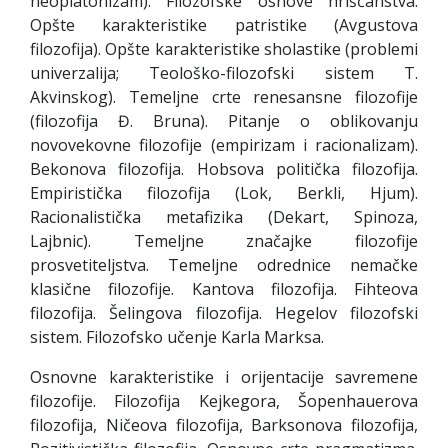
neoplatonizam). Filozofske osnove hrišćanstva.
Opšte karakteristike patristike (Avgustova
filozofija). Opšte karakteristike sholastike (problemi
univerzalija; Teološko-filozofski sistem T.
Akvinskog). Temeljne crte renesansne filozofije
(filozofija Đ. Bruna). Pitanje o oblikovanju
novovekovne filozofije (empirizam i racionalizam).
Bekonova filozofija. Hobsova politička filozofija.
Empiristička filozofija (Lok, Berkli, Hjum).
Racionalistička metafizika (Dekart, Spinoza,
Lajbnic). Temeljne značajke filozofije
prosvetiteljstva. Temeljne odrednice nemačke
klasične filozofije. Kantova filozofija. Fihteova
filozofija. Šelingova filozofija. Hegelov filozofski
sistem. Filozofsko učenje Karla Marksa.
Osnovne karakteristike i orijentacije savremene
filozofije. Filozofija Kejkegora, Šopenhauerova
filozofija, Ničeova filozofija, Barksonova filozofija,