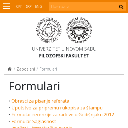
СРП
SRP
ENG
UNIVERZITET U NOVOM SADU
FILOZOFSKI FAKULTET
Zaposleni
Formulari
Formulari
◦
Obrasci za pisanje referata
◦
Uputstvo za pripremu rukopisa za štampu
◦
Formular recenzije za radove u Godišnjaku 2012.
◦
Formular Saglasnost