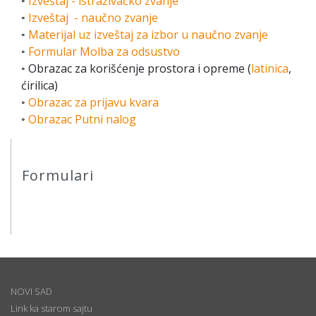
◦
Izveštaj - istraživačko zvanje
◦
Izveštaj - naučno zvanje
◦
Materijal uz izveštaj za izbor u naučno zvanje
◦
Formular Molba za odsustvo
◦ Obrazac za korišćenje prostora i opreme (
latinica
,
ćirilica)
◦
Obrazac za prijavu kvara
◦
Obrazac Putni nalog
Formulari
NOVI SAD
Link ka starom sajtu