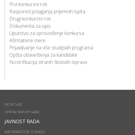
Prvi konkursni rok
Raspored polaganja prijemnih ispita
Drugi konkursni rok
Dokumenta za upis
Uputstvo za sprovođenje konkursa
Afirmativne mere
Prijavljivanje na više studijskih programa
Opšta obaveštenja za kandidate
Nostrifikacija stranih školskih isprava
NOVI SAD
Link ka starom sajtu
JAVNOST RADA
INFORMATOR O RADU