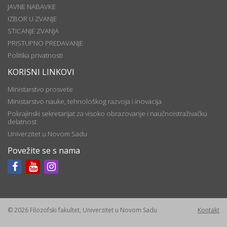
JAVNE NABAVKE
IZBOR U ZVANJE
STICANJE ZVANJA
PRISTUPNO PREDAVANJE
Politika privatnosti
KORISNI LINKOVI
Ministarstvo prosvete
Ministarstvo nauke, tehnološkog razvoja i inovacija
Pokrajinski sekretarijat za visoko obrazovanje i naučnoistraživačku
delatnost
Univerzitet u Novom Sadu
Povežite se s nama
© 2026 Filozofski fakultet, Univerzitet u Novom Sadu
Kontakt