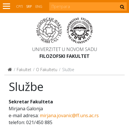
СРП
SRP
ENG
UNIVERZITET U NOVOM SADU
FILOZOFSKI FAKULTET
Fakultet
O Fakultetu
Službe
Službe
Sekretar Fakulteta
Mirjana Galonja
e-mail adresa:
mirjana.jovanic@ff.uns.ac.rs
telefon: 021/450 885