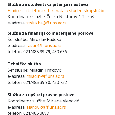
Služba za studentska pitanja i nastavu
E-adrese i telefoni referenata u studentskoj službi
Koordinator službe: Željka Nestorović-Tokoš
e-adresa:
stsluzba@ff.uns.ac.rs
Služba za finansijsko materijalne poslove
Šef službe: Miroslav Radeka
e-adresa:
racun@ff.uns.ac.rs
telefon: 021/485 39 79, 450 636
Tehnička služba
Šef službe: Miladin Trifković
e-adresa:
miladin@ff.uns.ac.rs
telefon: 021/485 39 90, 450 732
Služba za opšte i pravne poslove
Koordinator službe: Mirjana Alanović
e-adresa:
alanovic@ff.uns.ac.rs
telefon: 021/485 3897