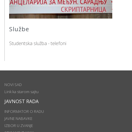
Službe
Studentska služba - telefoni
NOVI SAD
Link ka starom sajtu
JAVNOST RADA
INFORMATOR O RADU
JAVNE NABAVKE
IZBOR U ZVANJE