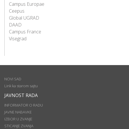
Campus Europae
Ceepus
Global UGRAD
DAAD
Campus France
Visegrad
NOVI SAD
Link ka starom sajtu
JAVNOST RADA
INFORMATOR O RADU
JAVNE NABAVKE
IZBOR U ZVANJE
STICANJE ZVANJA