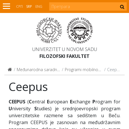
СРП
SRP
ENG
UNIVERZITET U NOVOM SADU
FILOZOFSKI FAKULTET
Međunarodna saradnja
Programi mobilnosti
Ceepus
Ceepus
CEEPUS
(
C
entral
E
uropean
E
xchange
P
rogram for
U
niversity
S
tudies) je srednjoevropski program
univerzitetske razmene sa sedištem u Beču.
Program CEEPUS je zasnovan na međudržavnim