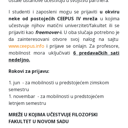
ostale ustanove učestvuju u svojstvu partnera.
I studenti i zaposleni mogu se prijaviti
u okviru
neke od postojećih
CEEPUS IV
mreža
u kojima
učestvuje njihov matični univerzitet/fakultet ili se
prijaviti kao
freemover
-i
. U oba slučaja potrebno je
da zainteresovani otvore svoj nalog na sajtu
www.ceepus.info
i prijave se onlajn. Za profesore,
mobilnost mora uključivati
6 predavačkih sati
nedeljno
.
Rokovi za prijavu:
1. jun - za mobilnosti u predstojećem zimskom
semestru
1. novembar - za mobilnosti u predstojećem
letnjem semestru
MREŽE U KOJIMA UČESTVUJE FILOZOFSKI
FAKULTET U NOVOM SADU