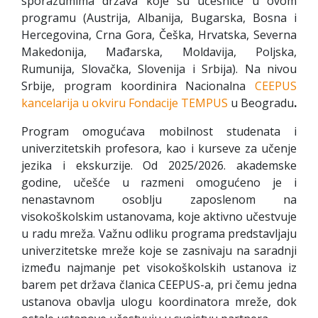
sporazumima država koje su učesnice u ovom
programu (Austrija, Albanija, Bugarska, Bosna i
Hercegovina, Crna Gora, Češka, Hrvatska, Severna
Makedonija, Mađarska, Moldavija, Poljska,
Rumunija, Slovačka, Slovenija i Srbija). Na nivou
Srbije, program koordinira Nacionalna
CEEPUS
kancelarija u okviru Fondacije TEMPUS
u Beogradu
.
Program omogućava mobilnost studenata i
univerzitetskih profesora, kao i kurseve za učenje
jezika i ekskurzije. Od 2025/2026. akademske
godine, učešće u razmeni omogućeno je i
nenastavnom osoblju zaposlenom na
visokoškolskim ustanovama, koje aktivno učestvuje
u radu mreža. Važnu odliku programa predstavljaju
univerzitetske mreže koje se zasnivaju na saradnji
između najmanje pet visokoškolskih ustanova iz
barem pet država članica CEEPUS-a, pri čemu jedna
ustanova obavlja ulogu koordinatora mreže, dok