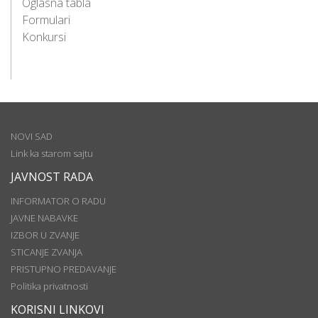
Oglasna tabla
Formulari
Konkursi
NOVI SAD
Link ka starom sajtu
JAVNOST RADA
INFORMATOR O RADU
JAVNE NABAVKE
IZBOR U ZVANJE
STICANJE ZVANJA
PRISTUPNO PREDAVANJE
Politika privatnosti
KORISNI LINKOVI