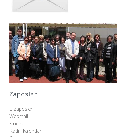
Zaposleni
E-zaposleni
Webmail
Sindikat
Radni kalendar