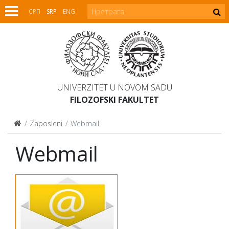
СРП
SRP
ENG
UNIVERZITET U NOVOM SADU
FILOZOFSKI FAKULTET
Zaposleni
Webmail
Webmail