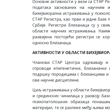
Основне активности у вези са СТАР Р
података заснованих на научним и
бихејвиорална истраживања у психол
СТАР Регистра, као прве и једне базе
Србије. Регистри близанаца су у св
области научних истраживања. Наим
развијена постојећи регистри се ко
односно близанаца.
АКТИВНОСТИ У ОБЛАСТИ БИХЕЈВИОР
Чланови СТАР Центра одржавају и у
спроводе епигенетичке, близаначке 
подршку породицама с близанцима и у
ове научне дисциплине.
Циљ истраживања у области бихејвиор
и срединских чинилаца у развоју баз
психопатолошких образаца понашањ
материјал, те се разлике међу њима 