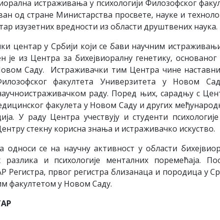
виорална истраживања у психологији Филозофског факу
ован од стране Министарства просвете, науке и технол
нтар изузетних вредности из области друштвених наука.
чки центар у Србији који се бави научним истраживањ
 је из Центра за бихејвиоралну генетику, основаног 
Новом Саду. Истраживачки тим Центра чине наставн
Филозофског факултета Универзитета у Новом Сад
научноистраживачком раду. Поред њих, сарадњу с Це
едицинског факулета у Новом Саду и других међународ
ја. У раду Центра учествују и студенти психологије
Центру стекну корисна знања и истраживачко искуство.
 односи се на научну активност у области бихејвио
х разлика и психологије менталних поремећаја. По
 Регистра, првог регистра близанаца и породица у Ср
им факултетом у Новом Саду.
ТАР