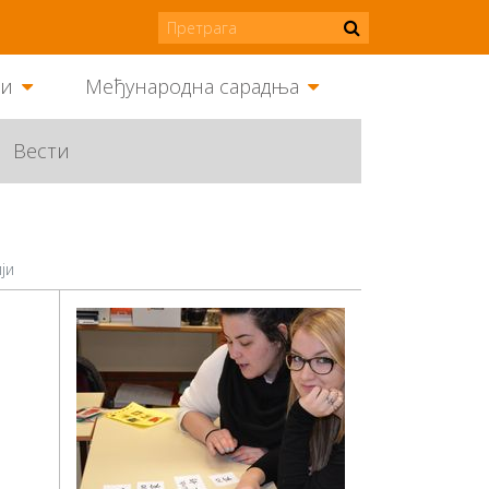
ми
Међународна сарадња
Вести
ји