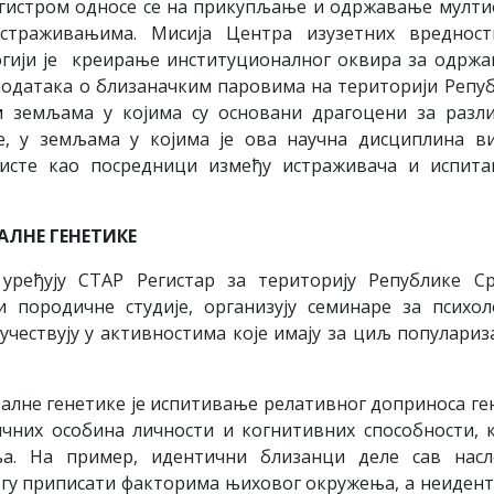
егистром односе се на прикупљање и одржавање мулт
страживањима. Мисија Центра изузетних вредност
огији је креирање институционалног оквира за одрж
 података о близаначким паровима на територији Репу
им земљама у којима су основани драгоцени за разл
е, у земљама у којима је ова научна дисциплина в
ристе као посредници између истраживача и испита
АЛНЕ ГЕНЕТИКЕ
ређују СТАР Регистар за територију Републике Ср
и породичне студије, организују семинаре за психо
чествују у активностима које имају за циљ популариз
алне генетике је испитивање релативног доприноса ге
ичних особина личности и когнитивних способности, 
а. На пример, идентични близанци деле сав насл
могу приписати факторима њиховог окружења, а неиден