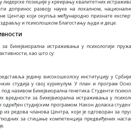
њу лидерске позиције у креирању квалитетних истражив
жати допринос развоју науке на локалном, национал
не Центар који окупља међународно признате експер
 здрављу и психолошком благостању људи и деце.
ТИВНОСТИ
 за бихејвиорална истраживања у психологији пруж
активности, као што су:
едставља једину високошколску институцију у Србији
чких студија у свој курикулум. У план и програм Осн
т под називом Бихејвиорална генетика. Студенти психол
их вредности за бихејвиорална истраживања у психол
 је одређен студијским програмом. Након доласка студен
ор из редова чланова Центра, који је одговоран за пр
опходних за стицање компетенција предвиђених наст
е.