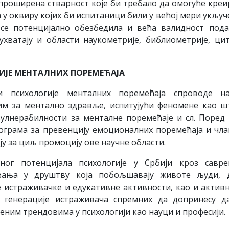
 проширена стварност које би требало да омогуће кре
у оквиру којих би испитаници били у већој мери укључ
 се потенцијално обезбедила и већа валидност пода
хватају и области наукометрије, библиометрије, ци
ИЈЕ МЕНТАЛНИХ ПОРЕМЕЋАЈА
 психологије менталних поремећаја спроводе на
м за ментално здравље, испитујући феномене као ш
вулнерабилности за менталне поремећаје и сл. Поред 
рограма за превенцију емоционалних поремећаја и чл
ју за циљ промоцију ове научне области.
ног потенцијала психологије у Србији кроз савре
вања у друштву која побољшавају животе људи, д
е истраживачке и едукативне активности, као и актив
е генерације истраживача спремних да допринесу 
меним трендовима у психологији као науци и професији.