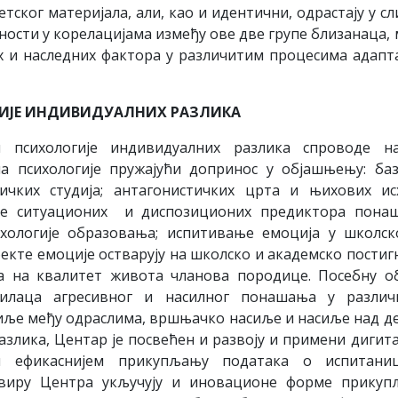
тског материјала, али, као и идентични, одрастају у сл
ости у корелацијама између ове две групе близанаца,
их и наследних фактора у различитим процесима адапт
ИЈЕ ИНДИВИДУАЛНИХ РАЗЛИКА
 психологије индивидуалних разлика спроводе на
а психологије пружајући допринос у објашњењу: ба
ичких студија; антагонистичких црта и њихових ис
ије ситуационих и диспозиционих предиктора пона
ихологије образовања; испитивање емоција у школс
екте емоције остварују на школско и академско постиг
а на квалитет живота чланова породице. Посебну о
илаца агресивног и насилног понашања у различ
асиље међу одраслима, вршњачко насиље и насиље над д
злика, Центар је посвећен и развоју и примени дигит
 ефикаснијем прикупљању података о испитаниц
квиру Центра укључују и иновационе форме прикуп