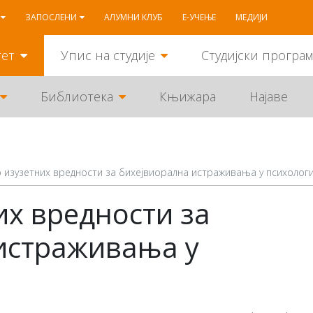
ЗАПОСЛЕНИ
АЛУМНИ КЛУБ
Е-УЧЕЊЕ
МЕДИЈИ
тет
Упис на студије
Студијски програ
Библиотека
Књижара
Најаве
 изузетних вредности за бихејвиорална истраживања у психологи
их вредности за
истраживања у