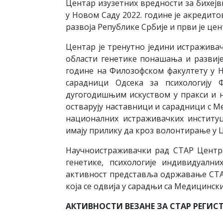
Центар изузетних вредности за бихеј
у Новом Саду 2022. године је акредит
развоја Републике Србије и први је це
Центар је тренутно једини истражива
области генетике понашања и развијен
године на Филозофском факултету у 
сарадници Одсека за психологију 
дугогодишњим искуством у пракси и 
остварују наставници и сарадници с М
националних истраживачких институци
имају прилику да кроз волонтирање у 
Научноистраживачки рад СТАР Центра
генетике, психологије индивидуални
активност представља одржавање СТАР
која се одвија у сарадњи са Медицинск
АКТИВНОСТИ ВЕЗАНЕ ЗА СТАР РЕГИС