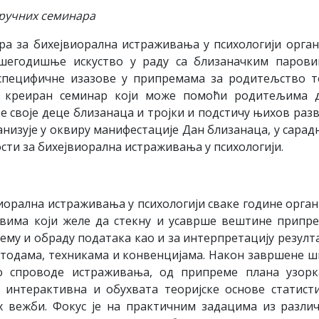
тручних семинара
а за бихејвиорална истраживања у психологији орган
шегодишње искуство у раду са близаначким паров
специфичне изазове у припремама за родитељство 
е креиран семинар који може помоћи родитељима 
 своје деце близанаца и тројки и подстичу њихов разв
низује у оквиру манифестације Дан близанаца, у сарад
ти за бихејвиорална истраживања у психологији.
иорална истраживања у психологији сваке године орган
свима који желе да стекну и усаврше вештине припр
ему и обраду података као и за интерпретацију резулта
етодама, техникама и конвенцијама. Након завршене ш
о спроводе истраживања, од припреме плана узор
е интерактивна и обухвата теоријске основе статист
х вежби. Фокус је на практичним задацима из разли