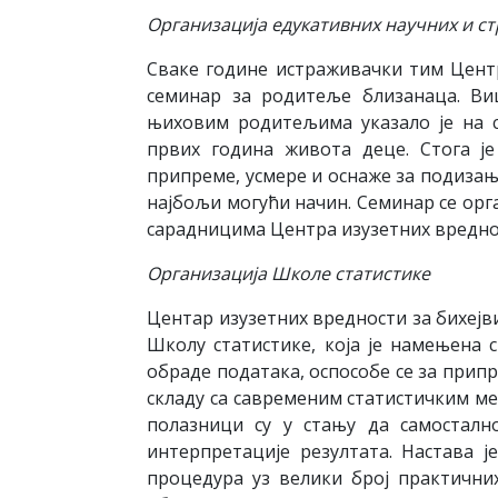
Организација едукативних научних и с
Сваке године истраживачки тим Центр
семинар за родитеље близанаца. Ви
њиховим родитељима указало је на 
првих година живота деце. Стога ј
припреме, усмере и оснаже за подизање
најбољи могући начин. Семинар се орга
сарадницима Центра изузетних вреднос
Организација Школе статистике
Центар изузетних вредности за бихејв
Школу статистике, која је намењена 
обраде података, оспособе се за припр
складу са савременим статистичким м
полазници су у стању да самосталн
интерпретације резултата. Настава ј
процедура уз велики број практични