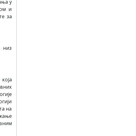
ања у
ном и
те за
а низ
 која
овних
огије
огији
та на
ужање
авним