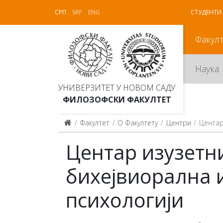
СРП
SRP
ENG
СТУДЕНТИ
Факул
Наука
УНИВЕРЗИТЕТ У НОВОМ САДУ
ФИЛОЗОФСКИ ФАКУЛТЕТ
Факултет
О Факултету
Центри
Центар
Центар изузетн
бихејвиорална 
психологији