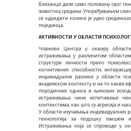
близанци деле само половину свог гене
животној средини. Упоређивањем сличн
се одредити колики је удео срединск
појединца.
АКТИВНОСТИ У ОБЛАСТИ ПСИХОЛОГ
Чланови Центра у оквиру области
истраживања у различитим областим
структуре личности преко психолекс
когнитивних способности; интеракц
индивидуалне разлике у области пс
академском контексту и на то какве еф
породичних односа и њихових исход
истраживања чини испитивање чин
контекстима, као што су агресија и н
У области изучавања индивидуалних ра
технологија за подршку лакшем и
Истраживања која се спроводе у о