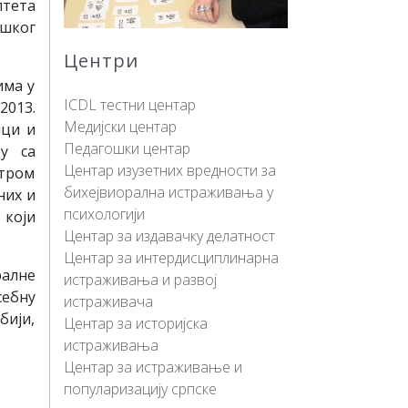
лтета
ошког
Центри
има у
ICDL тeстни цeнтaр
2013.
Медијски центар
ици и
Пeдaгoшки цeнтaр
у са
Центар изузетних вредности за
нтром
бихејвиорална истраживања у
них и
психологији
 који
Центар за издавачку делатност
Центар за интердисциплинарна
ралне
истраживања и развој
себну
истраживача
бији,
Центар за историјска
истраживања
Центар за истраживање и
популаризацију српске