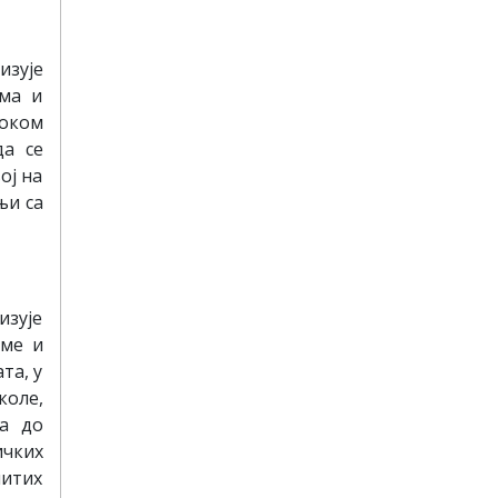
изује
има и
током
да се
ој на
њи са
изује
еме и
та, у
коле,
ка до
ичких
читих