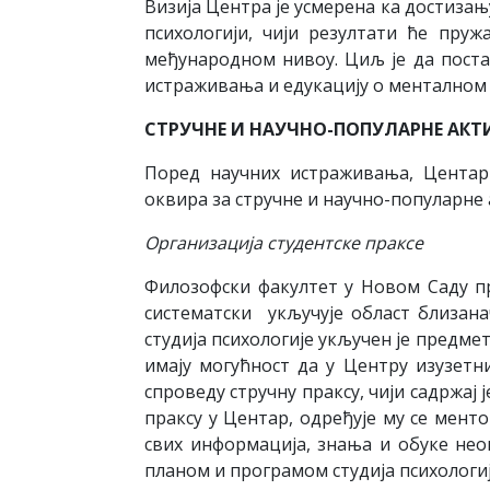
Визија Центра је усмерена ка достиза
психологији, чији резултати ће пру
међународном нивоу. Циљ је да поста
истраживања и едукацију о менталном
СТРУЧНЕ И НАУЧНО-ПОПУЛАРНЕ АК
Поред научних истраживања, Центар
оквира за стручне и научно-популарне 
Организација студентске праксе
Филозофски факултет у Новом Саду пр
систематски укључује област близана
студија психологије укључен је предме
имају могућност да у Центру изузетн
спроведу стручну праксу, чији садржај
праксу у Центар, одређује му се мент
свих информација, знања и обуке не
планом и програмом студија психологиј