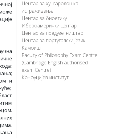
Центар за хунгаролошка
ичној
истраживања
 може
Центар за биоетику
ације
Ибероамерички центар
Центар за предузетништво
Центар за португалски језик -
Камоиш
учна
Faculty of Philosophy Exam Centre
зичне
(Cambridge English authorised
хода;
exam Centre)
шања;
Конфуцијев институт
ком и
нуће;
бласт
итим
ецом.
алних
има.
љања