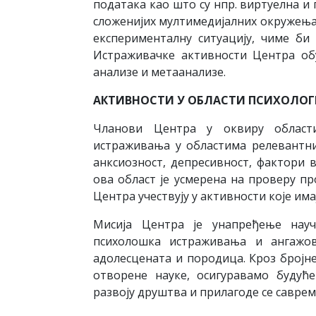
података као што су нпр. виртуелна и
сложенијих мултимедијалних окружења 
експерименталну ситуацију, чиме би
Истраживачке активности Центра обу
анализе и метаанализе.
АКТИВНОСТИ У ОБЛАСТИ ПСИХОЛОГ
Чланови Центра у оквиру области
истраживања у областима релевантни
анксиозност, депресивност, фактори 
ова област је усмерена на проверу п
Центра учествују у активности које има
Мисија Центра је унапређење науч
психолошка истраживања и ангажо
адолесцената и породица. Кроз бројн
отворене науке, осигуравамо будућ
развоју друштва и прилагоде се савре