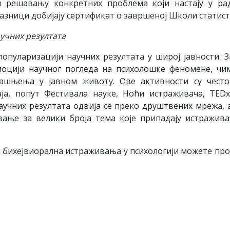
и решавању конкретних проблема који настају у ра
азници добијају сертификат о завршеној Школи статист
учних резултата
пуларизацији научних резултата у широј јавности. З
моцији научног погледа на психолошке феномене, чи
јашњења у јавном животу. Ове активности су чест
ја, попут Фестивала науке, Ноћи истраживача, TED
аучних резултата одвија се преко друштвених мрежа, 
овање за велики броја тема које припадају истражив
а бихејвиорална истраживања у психологији можете пр