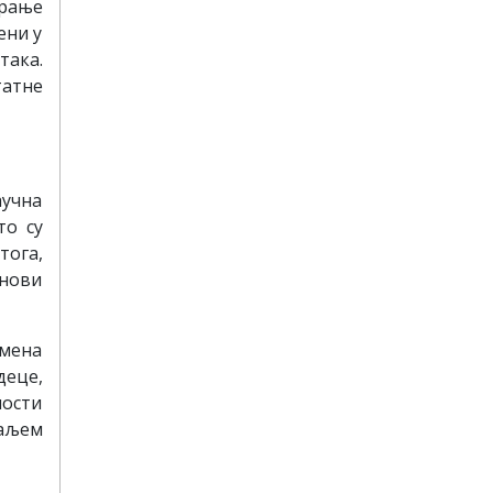
ирање
ени у
така.
татне
учна
то су
тога,
анови
мена
еце,
ности
даљем