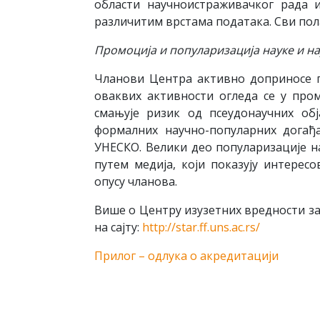
области научноистраживачког рада 
различитим врстама података. Сви пол
Промоција и популаризација науке и на
Чланови Центра активно доприносе по
оваквих активности огледа се у про
смањује ризик од псеудонаучних об
формалних научно-популарних догађа
УНЕСКО. Велики део популаризације н
путем медија, који показују интерес
опусу чланова.
Више о Центру изузетних вредности з
на сајту:
http://star.ff.uns.ac.rs/
Прилог – одлука о акредитацији