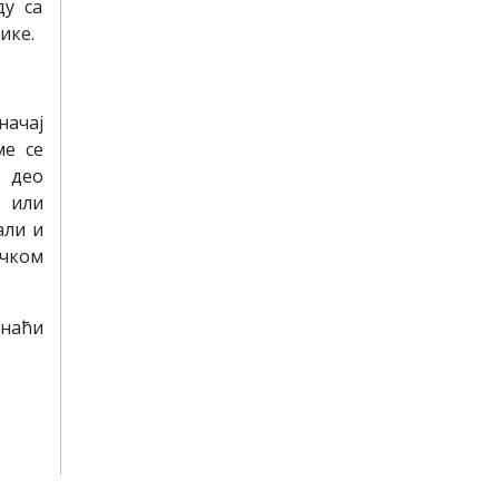
ду са
ике.
начај
ме се
о део
x или
али и
ачком
онаћи