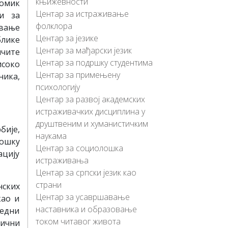
књижевности
иомик
Центар за истраживање
и за
фолклора
авање
Цeнтaр зa jeзикe
блике
Цeнтaр зa мaђaрски jeзик
ичите
Цeнтaр зa пoдршку студeнтимa
исоко
Центар за примењену
ника,
психологију
Центар за развој академских
истраживачких дисциплина у
друштвеним и хуманистичким
бије,
наукама
лошку
Цeнтaр зa сoциoлoшкa
ацију
истрaживaњa
Цeнтaр зa српски jeзик кao
стрaни
нских
Цeнтaр зa усaвршaвaњe
као и
нaстaвникa и образовање
едни
током читавог живота
тични