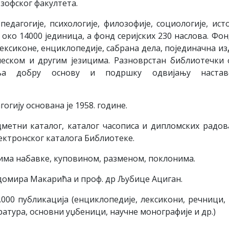
озофског факултета.
едагогије, психологије, филозофије, социологије, исто
око 14000 јединица, а фонд серијских 230 наслова. Фо
ексиконе, енциклопедије, сабрана дела, појединачна и
леском и другим језицима. Разноврстан библиотечки
вља добру основу и подршку одвијању наста
гију основана је 1958. године.
дметни каталог, каталог часописа и дипломских радов
лектронског каталога Библиотеке.
ма набавке, куповином, разменом, поклонима.
адомира Макарића и проф. др Љубице Ациган.
.000 публикација (енциклопедије, лексикони, речници,
ратура, основни уџбеници, научне монографије и др.)