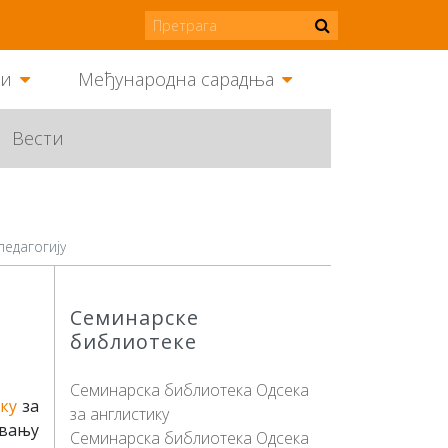
ми
Међународна сарадња
Вести
педагогију
Семинарске
библиотеке
Семинарска библиотека Одсека
ку
за
за англистику
вању
Семинарска библиотека Одсека