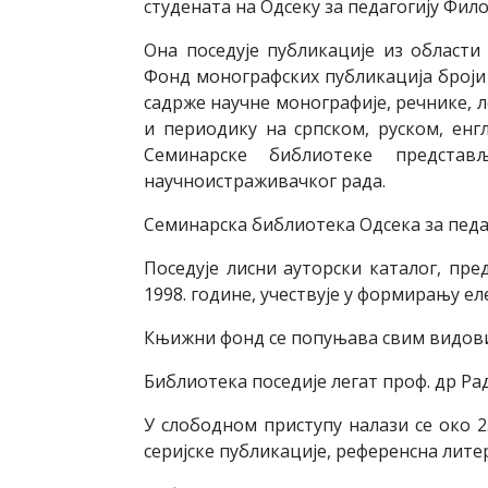
студената на Одсеку за педагогију Фил
Она поседује публикације из области п
Фонд монографских публикација броји 
садрже научне монографије, речнике, л
и периодику на српском, руском, енг
Семинарске библиотеке предста
научноистраживачког рада.
Семинарска библиотека Одсека за педаго
Поседује лисни ауторски каталог, пре
1998. године, учествује у формирању е
Књижни фонд се попуњава свим видови
Библиотека поседије легат проф. др Р
У слободном приступу налази се око 2
серијске публикације, референсна лите