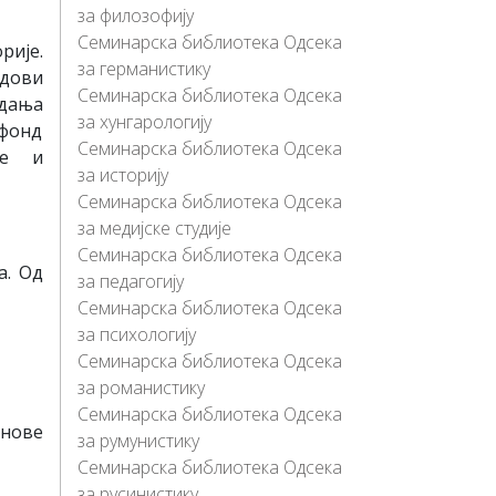
за филозофију
Семинарска библиотека Одсека
рије.
за германистику
ндови
Семинарска библиотека Одсека
здања
за хунгарологију
 фонд
Семинарска библиотека Одсека
ве и
за историју
Семинарска библиотека Одсека
за медијске студије
Семинарска библиотека Одсека
а. Од
за педагогију
Семинарска библиотека Одсека
за психологију
Семинарска библиотека Одсека
за романистику
Семинарска библиотека Одсека
 нове
за румунистику
Семинарска библиотека Одсека
за русинистику