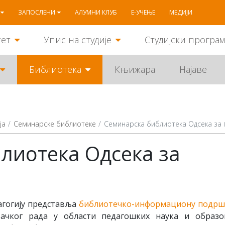
ЗАПОСЛЕНИ
АЛУМНИ КЛУБ
Е-УЧЕЊЕ
МЕДИЈИ
тет
Упис на студије
Студијски програ
Библиотека
Књижара
Најаве
ја
Семинарске библиотеке
Семинарска библиотека Одсека за 
лиотека Одсека за
агогију представља
библиотечко-информациону подрш
вачког рада у области педагошких наука и образо