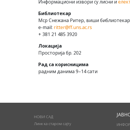
Информациони
извори
су
лисни
и
елек
Библиотекар
Мср Снежана Ритер,
виши
библиотекар
e-mail:
ritter@ff.uns.ac.rs
+ 381 21 485 3920
Локација
Просторија
бр
. 202
Рад са корисницима
радним данима 9–14 сати
ЈАВН
НОВИ САД
Линк ка старом сајту
ИНФОР