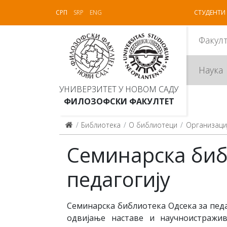
СРП
SRP
ENG
СТУДЕНТИ
Факул
Наука
УНИВЕРЗИТЕТ У НОВОМ САДУ
ФИЛОЗОФСКИ ФАКУЛТЕТ
Библиотека
О библиотеци
Организаци
Семинарска биб
педагогију
Семинарска библиотека Одсека за пед
одвијање наставе и научноистражи