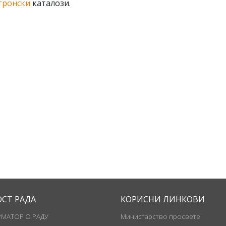
тронски
каталози
.
ОСТ РАДА
КОРИСНИ ЛИНКОВИ
МАТОР О РАДУ
Министарство просвете