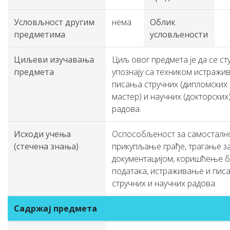
Условљност другим
нема
Облик
предметима
условљености
Циљеви изучавања
Циљ овог предмета је да се ст
предмета
упознају са техником истражи
писања стручних (дипломских 
мастер) и научних (докторских
радова.
Исходи учења
Оспособљеност за самосталн
(стечена знања)
прикупљање грађе, трагање з
документацијом, коришћење б
података, истраживање и пис
стручних и научних радова.
Садржај предмета