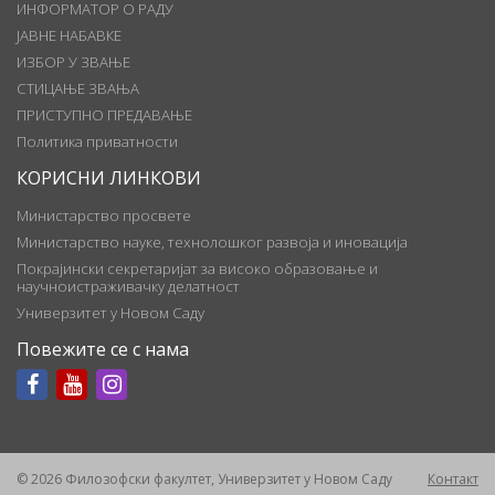
ИНФОРМАТОР О РАДУ
ЈАВНЕ НАБАВКЕ
ИЗБОР У ЗВАЊЕ
СТИЦАЊЕ ЗВАЊА
ПРИСТУПНО ПРЕДАВАЊЕ
Политика приватности
КОРИСНИ ЛИНКОВИ
Министарство просвете
Министарство науке, технолошког развоја и иновација
Покрајински секретаријат за високо образовање и
научноистраживачку делатност
Универзитет у Новом Саду
Повежите се с нама
© 2026 Филозофски факултет, Универзитет у Новом Саду
Контакт