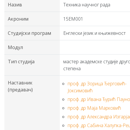
Назив
Техника научног рада
Акроним
15ЕМ001
Студијски програм
Енглески језик и књижевност
Модул
Тип студија
мастер академске студије друг
степена
Наставник
проф. др Зорица Ђерговић-
(предавач)
Јоксимовић
проф. др Ивана Ђурић Паун
проф. др Маја Марковић
проф. др Александра Изгарја
проф. др Сабина Халупка-Ре