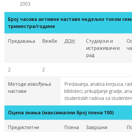
2003.
Број часова активне наставе недељно током сем
триместра/године
Предавања
Вежбе
ДОН
Студијски и
О
истраживачки
ч
рад
2
2
Методе извођења
Predavanja, analiza korpusa, rad
наставе
biblioteci, prikupljanje gradje, ana
studentskih radova sa studentim
Оцена знања (максимални број поена 100)
Предиспитне
Поена
Завршни
П