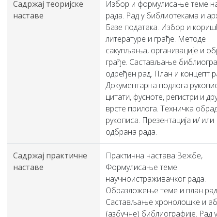
Садржај теоријске
Избор и формулисање теме н
наставе
рада. Рад у библиотекама и ар
Базе података. Избор и кори
литературе и грађе. Методе
сакупљања, организације и о
грађе. Састављање библиогра
одређен рад. План и концепт р
Документарна подлога рукопис
цитати, фусноте, регистри и др
врсте прилога. Техничка обра
рукописа. Презентација и/ или
одбрана рада.
Садржај практичне
Практична настава:Вежбе,
наставе
Формулисање теме
научноистраживачког рада.
Образложење теме и план рад
Састављање хронолошке и а
(азбучне) библиографије. Рад 