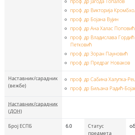
проф. др Јагода Топалов
проф. др Викторија Кромбхо
проф. др Бојана Вујин
проф. др Ана Халас Поповић
проф. др Владислава Гордић
Петковић
проф. др Зоран Пауновић
проф. др Предраг Новаков
Наставник/сарадник
проф. др Сабина Халупка-Ре
(вежбе)
проф. др Биљана Радић-Боја
Наставник/сарадник
(ДОН)
Број ЕСПБ
6.0
Статус
о
предмета