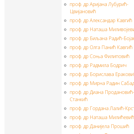
проф. др Аријана Лубурић-
Цвијановић
проф. др Александар Кавгић
проф. др Наташа Миливојев
проф. др Биљана Радић-Боја
проф. др Олга Панић Кавгић
проф. др Соња Филиповић
проф. др Радмила Бодрич
проф. др Борислава Еракови
проф. др Мирна Радин Саба
проф. др Диана Продановић
Станкић
проф. др Гордана Лалић-Крс
проф. др Наташа Милићеви
проф. др Данијела Прошић