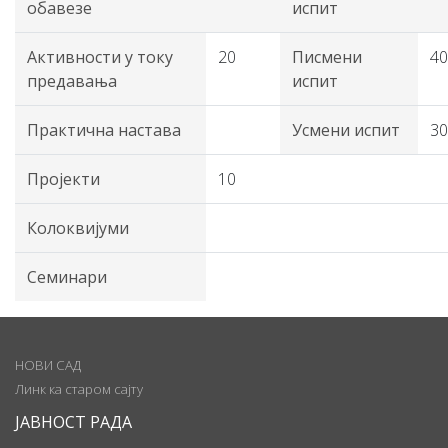
обавезе
испит
Активности у току
20
Писмени
40
предавања
испит
Практична настава
Усмени испит
30
Пројекти
10
Колоквијуми
Семинари
НОВИ САД
Линк ка старом сајту
ЈАВНОСТ РАДА