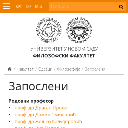
СРП
SRP
ENG
УНИВЕРЗИТЕТ У НОВОМ САДУ
ФИЛОЗОФСКИ ФАКУЛТЕТ
Факултет
Одсеци
Филозофија
Запослени
Запослени
Редовни професор
•
проф. др Драган Проле
•
проф. др Дамир Смиљанић
•
проф. др Жељко Калуђеровић