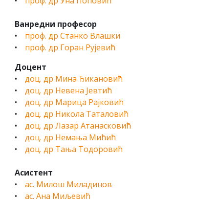
•
проф. др Уна Поповић
Ванредни професор
•
проф. др Станко Влашки
•
проф. др Горан Рујевић
Доцент
•
доц. др Мина Ђикановић
•
доц. др Невена Јевтић
•
доц. др Марица Рајковић
•
доц. др Никола Таталовић
•
доц. др Лазар Атанасковић
•
доц. др Немања Мићић
•
доц. др Тања Тодоровић
Асистент
•
ас. Милош Миладинов
•
ас. Ана Миљевић