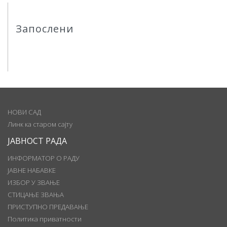
Запослени
НОВИ САД
Линк ка старом сајту
ЈАВНОСТ РАДА
ИНФОРМАТОР О РАДУ
ЈАВНЕ НАБАВКЕ
ИЗБОР У ЗВАЊЕ
СТИЦАЊЕ ЗВАЊА
ПРИСТУПНО ПРЕДАВАЊЕ
Политика приватности