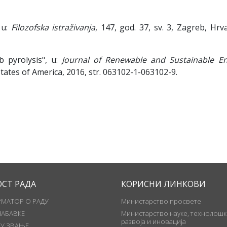
 u:
Filozofska istraživanja
, 147, god. 37, sv. 3, Zagreb, Hrv
b pyrolysis", u:
Journal of Renewable and Sustainable E
tates of America, 2016, str. 063102-1-063102-9.
ОСТ РАДА
КОРИСНИ ЛИНКОВИ
МАТОР О РАДУ
Министарство просвете
НАБАВКЕ
Министарство науке, технолошк
развоја и иновација
 У ЗВАЊЕ