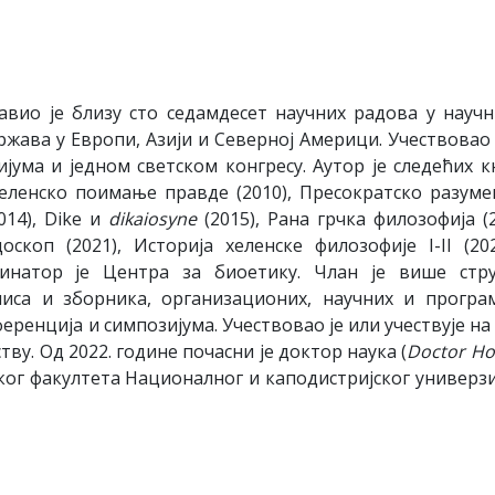
јавио је близу сто седамдесет научних радова у науч
жава у Европи, Азији и Северној Америци. Учествовао 
ума и једном светском конгресу. Аутор је следећих к
Хеленско поимање правде (2010), Пресократско разум
014), Dike и
dikaiosyne
(2015), Рана грчка филозофија (2
оскоп (2021), Историја хеленске филозофије I-II (20
инатор је Центра за биоетику. Члан је више стр
иса и зборника, организационих, научних и програ
енција и симпозијума. Учествовао је или учествује на
ву. Од 2022. године почасни је доктор наука (
Doctor Ho
ког факултета Националног и каподистријског универз