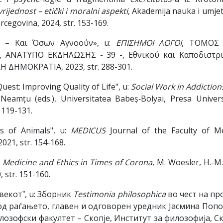
rijednost – etički i moralni aspekti
, Akademija nauka i umje
cegovina, 2024, str. 153-169.
 – Και Όσων Αγνοούν», u:
ΕΠΙΣΗΜΟΙ ΛΟΓΟΙ
, ΤΟΜΟΣ 
, ΑΝΑΤΥΠΟ ΕΚΔΗΛΩΣΗΣ - 39 -, Εθνικού και Καποδιστρ
 ΔΗΜΟΚΡΑΤΙΑ, 2023, str. 288-301.
uest: Improving Quality of Life", u:
Social Work in Addictio
 Neamțu (eds.), Universitatea Babeș‐Bolyai, Presa Univers
 119-131.
us of Animals", u:
MEDICUS
Journal of the Faculty of Me
2021, str. 154-168.
:
Medicine and Ethics in Times of Corona
, M. Woesler, H.-M
 str. 151-160.
екотˮ, u: Зборник
Testimonia philosophica
во чест на про
од раѓањето, главен и одговорен уредник Јасмина Попо
лозофски факултет – Скопје, Институт за филозофија, Ск