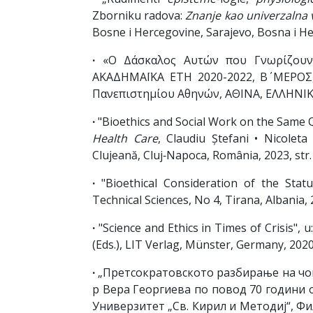
Zborniku radova:
Znanje kao univerzalna v
Bosne i Hercegovine, Sarajevo, Bosna i Her
·
«Ο Δάσκαλος Αυτών που Γνωρίζουν
ΑΚΑΔΗΜΑΪΚΑ ΕΤΗ 2020-2022, Β΄ ΜΕΡΟΣ
Πανεπιστημίου Αθηνών, ΑΘΙΝΑ, ΕΛΛΗΝΙΚΗ
·
"Bioethics and Social Work on the Same Q
Health Care
, Claudiu Ștefani • Nicoleta
Clujeană, Cluj‐Napoca, România, 2023, str.
·
"Bioethical Consideration of the Stat
Technical Sciences, No 4, Tirana, Albania, 
·
"Science and Ethics in Times of Crisis", u
(Eds.), LIT Verlag, Münster, Germany, 2020,
·
„Претсократовското разбирање на чов
р Вера Георгиева по повод 70 години 
Универзитет „Св. Кирил и Методиј“, Фи