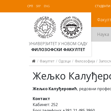
СРП
SRP
ENG
СТУДЕНТИ
Факул
Наука
УНИВЕРЗИТЕТ У НОВОМ САДУ
ФИЛОЗОФСКИ ФАКУЛТЕТ
Факултет
Одсеци
Филозофија
Запосл
Жељко Калуђер
Жељко Калуђеровић
, редовни профе
Контакт
Кабинет: 252
Број телефона: +381 21 485 3860