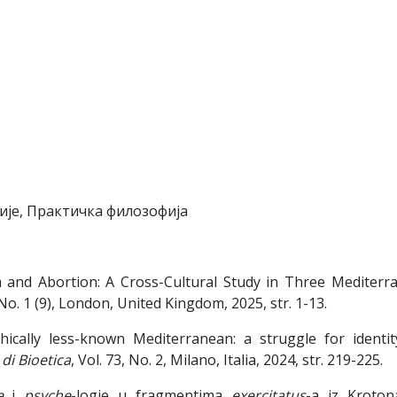
ије, Практичка филозофија
a and Abortion: A Cross-Cultural Study in Three Mediterr
, No. 1 (9), London, United Kingdom, 2025, str. 1-13.
hically less-known Mediterranean: a struggle for identity
di Bioetica
, Vol. 73, No. 2, Milano, Italia, 2024, str. 219-225.
e
i
psyche
-logie u fragmentima
exercitatus
-a iz Krotona