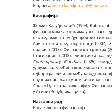
Е-адреса:
zeljko.kaludjerovic@ff.uns.ac.rs
Биографија
Жељко Калуђеровић (1964, Врбас), об
филозофским часописима у шеснаест др
око седамдесет међународних симпозиј
Аристотел и предсократовци (2004), 
правде (2013), Филозофски триптих (2
Стагиранин (2018), Биоетички калеид
Contemporary Bioethics
(2025). Коорд
удружења, уређивачких одбора часоп
одбора различитих међународних конфер
научних пројеката у земљи и иностранст
Causa
) Одсека за филозофију Филозофс
у Атини (Република Грчка).
Наставни рад
Рана хеленска филозофија