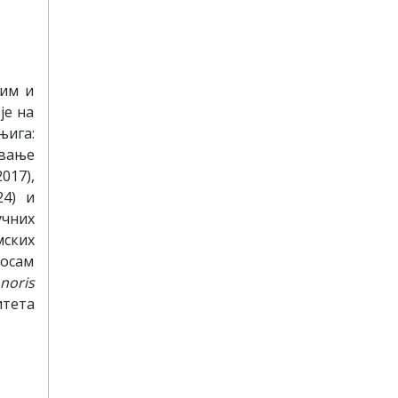
ним и
је на
њига:
евање
017),
24) и
учних
мских
 осам
noris
итета