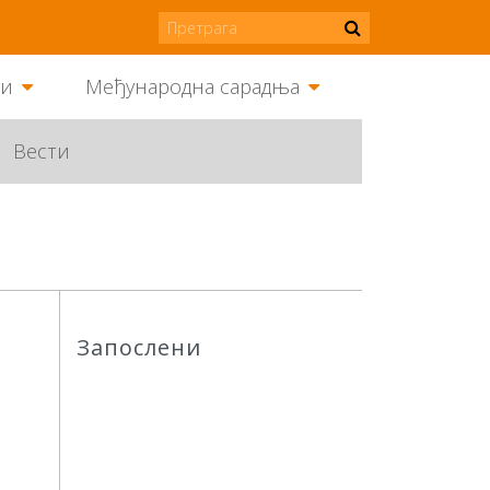
ми
Међународна сарадња
Вести
Запослени