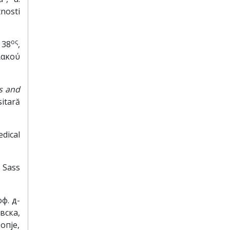
tnosti
ος
38
,
ιακού
ns and
itară
dical
. Sass
ф. д-
вска,
опје,