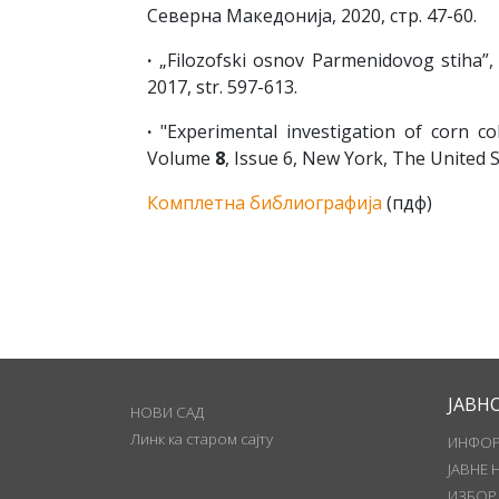
Северна Македонија, 2020, стр. 47-60.
·
„Filozofski osnov Parmenidovog stiha”,
2017, str. 597-613.
·
"Experimental investigation of corn co
Volume
8
, Issue 6, New York, The United S
Комплетна библиографија
(пдф)
ЈАВН
НОВИ САД
Линк ка старом сајту
ИНФОР
ЈАВНЕ 
ИЗБОР