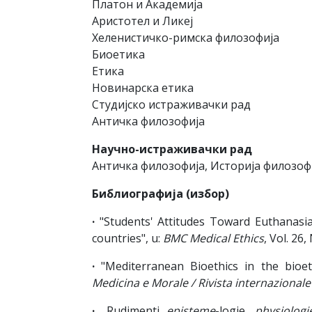
Платон и Академија
Аристотел и Ликеј
Хеленистичко-римска филозофија
Биоетика
Етика
Новинарска етика
Студијско истраживачки рад
Античка филозофија
Научно-истраживачки рад
Античка филозофија, Историја филозоф
Библиографија (избор)
·
"Students' Attitudes Toward Euthanasi
countries", u:
BMC Medical Ethics
, Vol. 26
·
"Mediterranean Bioethics in the bioet
Medicina e Morale / Rivista internazionale 
·
„Rudimenti
episteme
-logie,
physiologi