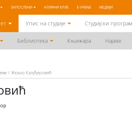
ЗАПОСЛЕНИ
АЛУМНИ КЛУБ
Е-УЧЕЊЕ
МЕДИЈИ
тет
Упис на студије
Студијски програ
Библиотека
Књижара
Најаве
ени
Жељко Калуђеровић
овић
сор