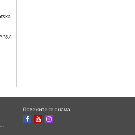
atska,
nergy
,
Повежите се с нама
ог