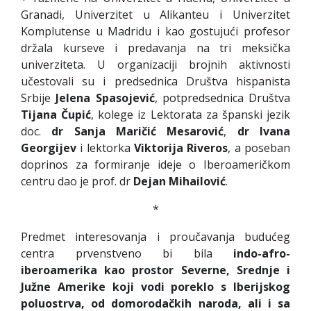
Granadi, Univerzitet u Alikanteu i Univerzitet
Komplutense u Madridu i kao gostujući profesor
držala kurseve i predavanja na tri meksička
univerziteta. U organizaciji brojnih aktivnosti
učestovali su i predsednica Društva hispanista
Srbije
Jelena
Spasojević
, potpredsednica Društva
Tijana
Čupić
, kolege iz Lektorata za španski jezik
doc.
dr
Sanja
Maričić
Mesarović
,
dr
Ivana
Georgijev
i lektorka
Viktorija
Riveros
, a poseban
doprinos za formiranje ideje o Iberoameričkom
centru dao je prof. dr
Dejan
Mihailović
.
*
Predmet interesovanja i proučavanja budućeg
centra prvenstveno bi bila
indo-afro-
iberoamerika kao prostor Severne, Srednje i
Južne Amerike koji vodi poreklo s Iberijskog
poluostrva, od domorodačkih naroda, ali i sa