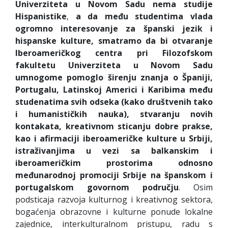
Univerziteta u Novom Sadu nema studije
Hispanistike
,
a da među studentima vlada
ogromno interesovanje za španski jezik i
hispanske kulture, smatramo da bi otvaranje
Iberoameričkog centra pri Filozofskom
fakultetu Univerziteta u Novom Sadu
umnogome pomoglo širenju znanja o Španiji,
Portugalu, Latinskoj Americi i Karibima među
studenatima svih odseka (kako društvenih tako
i humanističkih nauka), stvaranju novih
kontakata, kreativnom sticanju dobre prakse,
kao i
afirmaciji iberoameričke kulture u Srbiji,
istraživanjima u vezi sa balkanskim i
iberoameričkim prostorima odnosno
međunarodnoj promociji Srbije na španskom i
portugalskom govornom području
. Osim
podsticaja razvoja kulturnog i kreativnog sektora,
bogaćenja obrazovne i kulturne ponude lokalne
zajednice, interkulturalnom pristupu, radu s