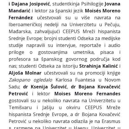
i
Dajana
Josipović
, studentkinja Psihilogije
Jovana
Mandarić
i lektor za španski jezik
Mois
é
s
Moreno
Fern
á
ndez
učestvovali su u više navrata na
Iberoameričkoj nedelji na Univerzitetu u Pečuju,
Mađarska, zahvaljujući CEEPUS Mreži hispanista
Srednje Evrope; brojni studenti Odseka za medijske
studije napravili su intervjue, reportaže i audio
priloge o gostovanjima umetnika, pisaca i
profesora sa španskog govornog područja kod
nas; studenti Odseka za istoriju
Strahinja
Kalinić
i
Aljoša
Molnar
učestvovali su na promociji knjige
Zakopano
ogledalo
Karlosa Fuantesa u Novom
Sadu;
dr
Ksenija
Šulović
,
dr
Bojana
Kovačević
Petrović
i lektor
Moises
Moreno
Fernandes
gostovali su u nekoliko navrata na Univerzitetu u
Temišvaru i Jašiju u okviru CEEPUS Mreže
hispanista Srednje Evrope, a dr Bojana Kovačević
Petrović u nekoliko navrata odlazila je na Erasmus
+ razmene na Univerzitet u Haenu, Univerzitet u