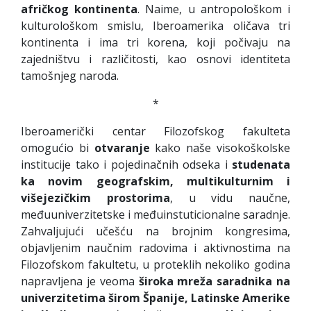
afričkog kontinenta
. Naime, u antropološkom i
kulturološkom smislu, Iberoamerika oličava tri
kontinenta i ima tri korena, koji počivaju na
zajedništvu i različitosti, kao osnovi identiteta
tamošnjeg naroda.
*
Iberoamerički centar Filozofskog fakulteta
omogućio bi
otvaranje
kako naše visokoškolske
institucije tako i pojedinačnih odseka i
studenata
ka novim geografskim, multikulturnim i
višejezičkim prostorima
, u vidu naučne,
međuuniverzitetske i međuinstuticionalne saradnje.
Zahvaljujući učešću na brojnim kongresima,
objavljenim naučnim radovima i aktivnostima na
Filozofskom fakultetu, u proteklih nekoliko godina
napravljena je veoma
široka mreža saradnika na
univerzitetima širom Španije, Latinske Amerike