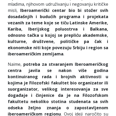
mladima, njihovom udruživanju i negovanju kritičke
misli,
Iberoamerički centar bio bi stožer svih
dosadašnjih i budućih programa i projekata
vezanih za teme koje se tiču Latinske Amerike,
Kariba, Iberijskog poluostrva i Balkana,
odnosno tačka u kojoj se prepliću akademske,
kulturne, društvene, političke pa čak i
ekonomske niti koje povezuju Srbiju i region sa
iberoameričkim zemljama
.
Naime,
potreba za stvaranjem Iberoameričkog
centra javila se n
akon više godina
kontinuiranog rada i brojnih aktivnosti u
kojima je Filozofski fakultet bio organizator ili
suorganizator, velikog interesovanja za sve
događaje i činjenice da je na Filozofskom
fakultetu nekoliko stotina studenata sa svih
odseka željno znanja o zapostavljenom
iberoameričkom regionu
. Ovoj ideji naročito su