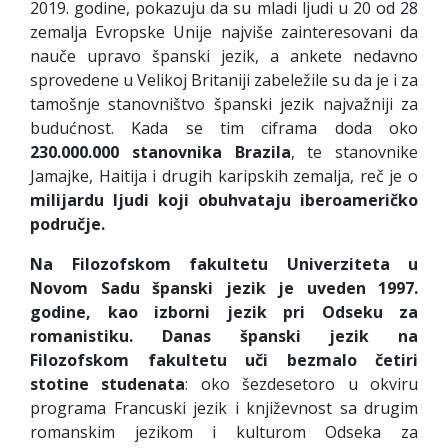
2019. godine, pokazuju da su mladi ljudi u 20 od 28
zemalja Evropske Unije najviše zainteresovani da
nauče upravo španski jezik, a ankete nedavno
sprovedene u Velikoj Britaniji zabeležile su da je i za
tamošnje stanovništvo španski jezik najvažniji za
budućnost. Kada se tim ciframa doda oko
230.000.000 stanovnika Brazila
, te stanovnike
Jamajke, Haitija i drugih karipskih zemalja, reč je o
milijardu ljudi
koji obuhvataju iberoameričko
područje.
Na Filozofskom fakultetu Univerziteta u
Novom Sadu španski jezik je uveden 1997.
godine, kao izborni jezik pri Odseku za
romanistiku. Danas španski jezik na
Filozofskom fakultetu uči bezmalo četiri
stotine studenata
: oko šezdesetoro u okviru
programa Francuski jezik i književnost sa drugim
romanskim jezikom i kulturom Odseka za