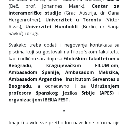
(Beč, prof. Johannes Maerk),
Centar za
interameričke studije
(Grac, Austrija, dr Oana
Hergenröther),
Univerzitet u Torontu
(Victor
Rivas),
Univerzitet Humboldt
(Berlin, dr Sanja
Savkić) i drugi.
Svakako treba dodati i negovanje kontakata sa
piscima koji su gostovali na Filozofskom fakultetu,
kao i odličnu saradnju sa
Filološkim fakultetom u
Beogradu
,
kragujevačkim FILUM-om
,
Ambasadom Španije, Ambasadom Meksika,
Ambasadom Argentine
i
Institutom Servantes u
Beogradu
, a odnedavno i sa
Udruženjem
profesora španskog jezika Srbije (
A
PES
)
i
organizacijom
IBERIA FEST.
*
Imajući u vidu sve prethodno navedene informacije