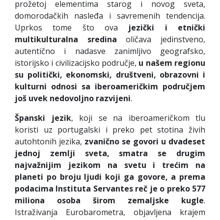
prožetoj elementima starog i novog sveta,
domorodačkih nasleđa i savremenih tendencija.
Uprkos tome što ova
jezički i etnički
multikulturalna sredina
oličava jedinstveno,
autentično i nadasve zanimljivo geografsko,
istorijsko i civilizacijsko područje,
u našem regionu
su
politički, ekonomski, društveni, obrazovni i
kulturni odnosi sa iberoameričkim područjem
još uvek n
edovoljno razvijeni
.
Španski jezik
, koji se na iberoameričkom tlu
koristi uz portugalski i preko pet stotina živih
autohtonih jezika,
zvanično se govori u dvadeset
jednoj zemlji sveta, smatra se drugim
najvažnijim jezikom na svetu i trećim na
planeti po broju ljudi koji ga govore, a prema
podacima Instituta Servantes reč je o preko 577
miliona osoba širom zemaljske kugle
.
Istraživanja Eurobarometra, objavljena krajem