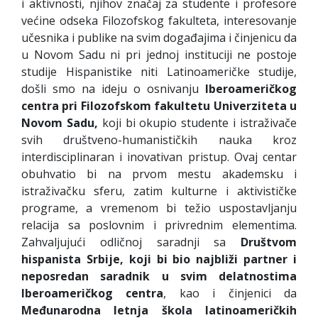
i aktivnosti, njihov značaj za studente i profesore
većine odseka Filozofskog fakulteta, interesovanje
učesnika i publike na svim događajima i činjenicu da
u Novom Sadu ni pri jednoj instituciji ne postoje
studije Hispanistike niti Latinoameričke studije,
došli smo na ideju o osnivanju
Iberoameričkog
centra pri Filozofskom fakultetu Univerziteta u
Novom Sadu,
koji bi okupio studente i istraživače
svih društveno-humanističkih nauka kroz
interdisciplinaran i inovativan pristup. Ovaj centar
obuhvatio bi na prvom mestu akademsku i
istraživačku sferu, zatim kulturne i aktivističke
programe, a vremenom bi težio uspostavljanju
relacija sa poslovnim i privrednim elementima.
Zahvaljujući odličnoj saradnji sa
Društvom
hispanista Srbije,
koji bi bio najbliži partner i
neposredan saradnik u svim delatnostima
Iberoameričkog centra
, kao i činjenici da
Međunarodna letnja škola latinoameričkih