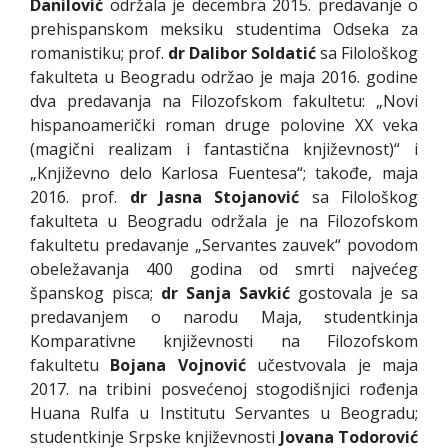
Danilović
održala je decembra 2015. predavanje o
prehispanskom meksiku studentima Odseka za
romanistiku; prof.
dr
Dalibor
Soldatić
sa Filološkog
fakulteta u Beogradu održao je maja 2016. godine
dva predavanja na Filozofskom fakultetu: „Novi
hispanoamerički roman druge polovine XX veka
(magični realizam i fantastična književnost)“ i
„Književno delo Karlosa Fuentesa“; takođe, maja
2016. prof.
dr
Jasna
Stojanović
sa Filološkog
fakulteta u Beogradu održala je na Filozofskom
fakultetu predavanje „Servantes zauvek“ povodom
obeležavanja 400 godina od smrti najvećeg
španskog pisca;
dr
Sanja
Savkić
gostovala je sa
predavanjem o narodu Maja, studentkinja
Komparativne književnosti na Filozofskom
fakultetu
Bojana
Vojnović
učestvovala je maja
2017. na tribini posvećenoj stogodišnjici rođenja
Huana Rulfa u Institutu Servantes u Beogradu;
studentkinje Srpske književnosti
Jovana
Todorović