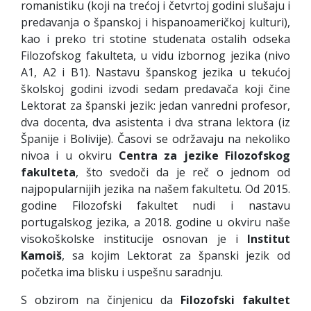
romanistiku (koji na trećoj i četvrtoj godini slušaju i
predavanja o španskoj i hispanoameričkoj kulturi),
kao i preko tri stotine studenata ostalih odseka
Filozofskog fakulteta, u vidu izbornog jezika (nivo
A1, A2 i B1). Nastavu španskog jezika u tekućoj
školskoj godini izvodi sedam predavača koji čine
Lektorat za španski jezik: jedan vanredni profesor,
dva docenta, dva asistenta i dva strana lektora (iz
Španije i Bolivije). Časovi se održavaju na nekoliko
nivoa i u okviru
Centra za jezike Filozofskog
fakulteta
, što svedoči da je reč o jednom od
najpopularnijih jezika na našem fakultetu. Od 2015.
godine Filozofski fakultet nudi i nastavu
portugalskog jezika, a 2018. godine u okviru naše
visokoškolske institucije osnovan je i
Institut
Kamoiš
, sa kojim Lektorat za španski jezik od
početka ima blisku i uspešnu saradnju.
S obzirom na činjenicu da
Filozofski fakultet