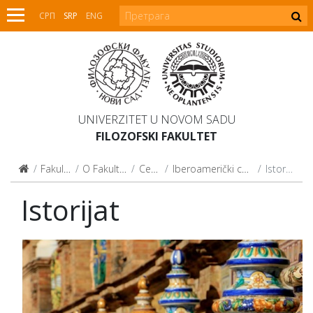
СРП
SRP
ENG
UNIVERZITET U NOVOM SADU
FILOZOFSKI FAKULTET
Fakultet
O Fakultetu
Centri
Iberoamerički centar
Istorijat
Istorijat