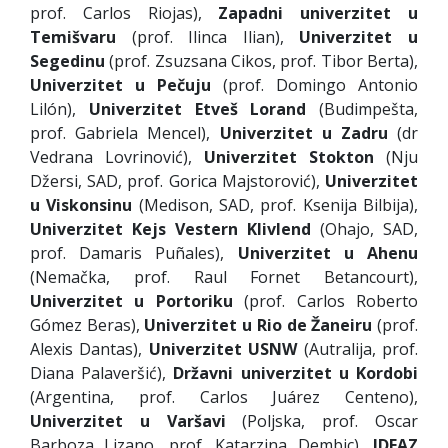
prof. Carlos Riojas),
Zapadni univerzitet u
Temišvaru
(prof. Ilinca Ilian),
Univerzitet u
Segedinu
(prof. Zsuzsana Cikos, prof. Tibor Berta),
Univerzitet u Pečuju
(prof. Domingo Antonio
Lilón),
Univerzitet Etveš Lorand
(Budimpešta,
prof. Gabriela Mencel),
Univerzitet
u
Zadru
(dr
Vedrana Lovrinović),
Univerzitet Stokton
(Nju
Džersi, SAD, prof. Gorica Majstorović),
Univerzitet
u Viskonsinu
(Medison, SAD, prof. Ksenija Bilbija),
Univerzitet Kejs Vestern Klivlend
(Ohajo, SAD,
prof. Damaris Puñales),
Univerzitet u Ahenu
(Nemačka, prof. Raul Fornet Betancourt),
Univerzitet u Portoriku
(prof. Carlos Roberto
Gómez Beras),
Univerzitet u Rio de Žaneiru
(prof.
Alexis Dantas),
Univerzitet USN
W
(Autralija, prof.
Diana Palaveršić),
Državni univerzitet u Kordobi
(Argentina, prof. Carlos Juárez Centeno),
Univerzitet u Varšavi
(Poljska, prof. Oscar
Barboza Lizano, prof. Katarzina Dembic),
IDEAZ