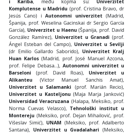
i Kariba
, među kojima su:
Univerzitet
Komplutense u Madridu
(prof. Cristina Bravo, dr
Jesús Cano) i
Autonomni univerzitet
(Madrid,
Španija, prof. Weselina Gacinskai dr Sergio García
García),
Univerzitet u Haenu
(Španija, prof. David
González Ramírez),
Univerzitet u Granadi
(prof.
Ángel Esteban del Campo),
Univerzitet u Sevilji
(dr Emilio Gallardo Saborido),
Univerzitet Kralj
Huan Karlos
(Madrid, prof. José Manuel Azcona,
prof. Felipe Debasa…),
Autonomni univerzitet u
Barseloni
(prof. David Roas),
Univerzitet u
Alikanteu
(Victor Manuel Sanchis Amat),
Univerzitet u Salamanki
(prof. Marián Recio),
Univerzitet u Kasteljonu
(Maja Marja Janković)
Universidad Veracruzana
(Halapa, Meksiko, prof.
Norma Cuevas Velasco),
Tehnološki institut u
Montereju
(Meksiko, prof. Dejan Mihailović, prof.
Višeslav Simić),
UNAM
(Meksiko, prof. Adalberto
Santana),
Univerzitet u Gvadalahari
(Meksiko,