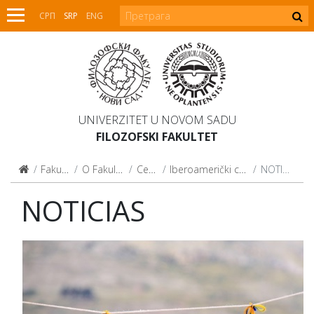
СРП
SRP
ENG
UNIVERZITET U NOVOM SADU
FILOZOFSKI FAKULTET
Fakultet
O Fakultetu
Centri
Iberoamerički centar
NOTICIAS
NOTICIAS