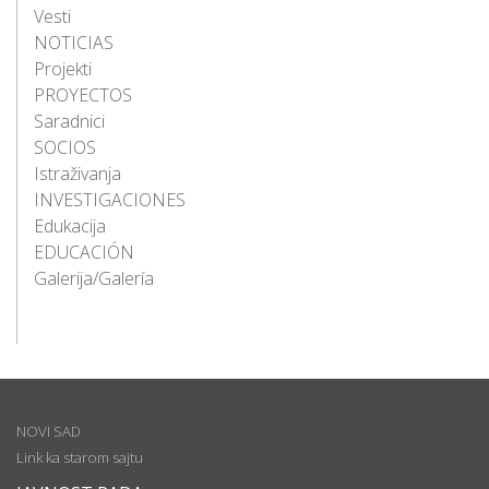
Vesti
NOTICIAS
Projekti
PROYECTOS
Saradnici
SOCIOS
Istraživanja
INVESTIGACIONES
Edukacija
EDUCACIÓN
Galerija/Galería
NOVI SAD
Link ka starom sajtu