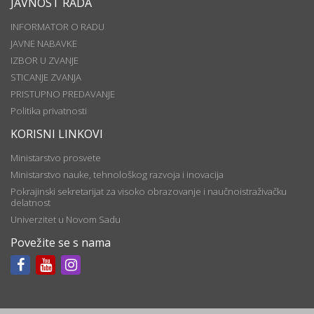
JAVNOST RADA
INFORMATOR O RADU
JAVNE NABAVKE
IZBOR U ZVANJE
STICANJE ZVANJA
PRISTUPNO PREDAVANJE
Politika privatnosti
KORISNI LINKOVI
Ministarstvo prosvete
Ministarstvo nauke, tehnološkog razvoja i inovacija
Pokrajinski sekretarijat za visoko obrazovanje i naučnoistraživačku
delatnost
Univerzitet u Novom Sadu
Povežite se s nama