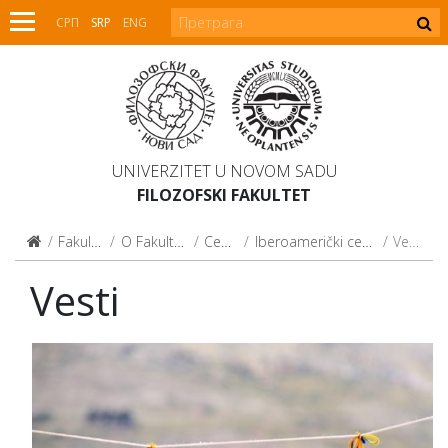
СРП
SRP
ENG
UNIVERZITET U NOVOM SADU
FILOZOFSKI FAKULTET
Fakultet
O Fakultetu
Centri
Iberoamerički centar
Vesti
Vesti