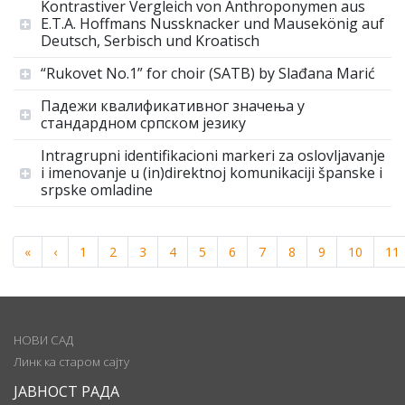
Kontrastiver Vergleich von Anthroponymen aus
E.T.A. Hoffmans Nussknacker und Mausekönig auf
Deutsch, Serbisch und Kroatisch
“Rukovet No.1” for choir (SATB) by Slađana Marić
Падежи квалификативног значења у
стандардном српском језику
Intragrupni identifikacioni markeri za oslovljavanje
i imenovanje u (in)direktnoj komunikaciji španske i
srpske omladine
«
‹
1
2
3
4
5
6
7
8
9
10
11
НОВИ САД
Линк ка старом сајту
ЈАВНОСТ РАДА