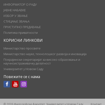
ИНФОРМАТОР О РАДУ
ЈАВНЕ НАБАВКЕ
ИЗБОР У ЗВАЊЕ
СТИЦАЊЕ ЗВАЊА
ПРИСТУПНО ПРЕДАВАЊЕ
Политика приватности
КОРИСНИ ЛИНКОВИ
Министарство просвете
Министарство науке, технолошког развоја и иновација
Покрајински секретаријат за високо образовање и
научноистраживачку делатност
Универзитет у Новом Саду
Повежите се с нама
© 2026 Филозофски факултет, Универзитет у Новом Саду
Контакт