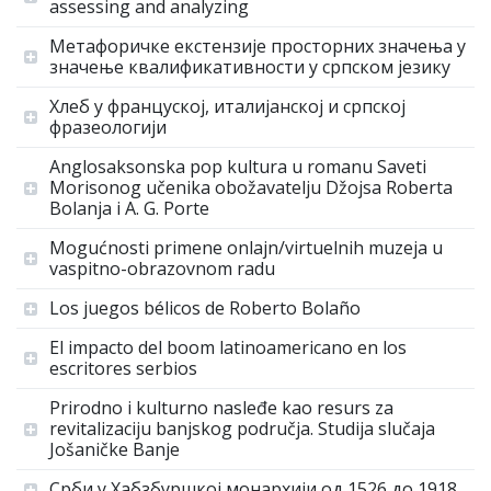
assessing and analyzing
Метафоричке екстензије просторних значења у
значење квалификативности у српском језику
Хлеб у француској, италијанској и српској
фразеологији
Anglosaksonska pop kultura u romanu Saveti
Morisonog učenika obožavatelju Džojsa Roberta
Bolanja i A. G. Porte
Mogućnosti primene onlajn/virtuelnih muzeja u
vaspitno-obrazovnom radu
Los juegos bélicos de Roberto Bolaño
El impacto del boom latinoamericano en los
escritores serbios
Prirodno i kulturno nasleđe kao resurs za
revitalizaciju banjskog područja. Studija slučaja
Jošaničke Banje
Срби у Хабзбуршкој монархији од 1526 до 1918.