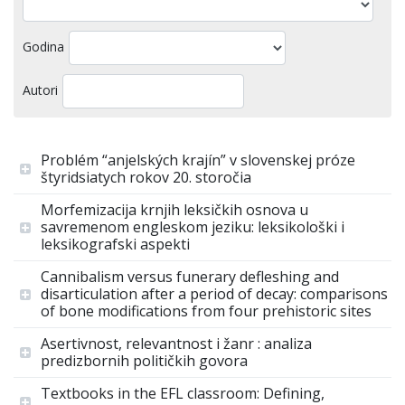
Godina
Autori
Problém “anjelských krajín” v slovenskej próze
štyridsiatych rokov 20. storočia
Morfemizacija krnjih leksičkih osnova u
savremenom engleskom jeziku: leksikološki i
leksikografski aspekti
Cannibalism versus funerary defleshing and
disarticulation after a period of decay: comparisons
of bone modifications from four prehistoric sites
Asertivnost, relevantnost i žanr : analiza
predizbornih političkih govora
Textbooks in the EFL classroom: Defining,