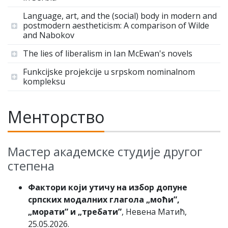
Language, art, and the (social) body in modern and
postmodern aestheticism: A comparison of Wilde
and Nabokov
The lies of liberalism in Ian McEwan's novels
Funkcijske projekcije u srpskom nominalnom
kompleksu
Менторство
Мастер академске студије другог
степена
Фактори који утичу на избор допуне
српских модалних глагола „моћи”,
„морати” и „требати”
, Невена Матић,
25.05.2026.