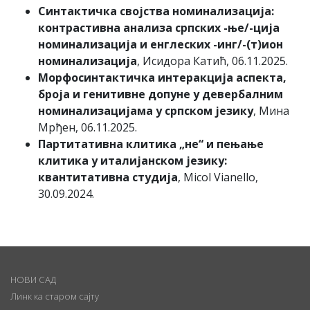
Синтактичка својства номинализација:
контрастивна анализа српских -ње/-ција
номинализација и енглеских -инг/-(т)ион
номинализација
, Исидора Катић, 06.11.2025.
Морфосинтактичка интеракција аспекта,
броја и генитивне допуне у девербалним
номинализацијама у српском језику
, Мина
Мрђен, 06.11.2025.
Партитативна клитика „не“ и пењање
клитика у италијанском језику:
квантитативна студија
, Micol Vianello,
30.09.2024.
НОВИ САД
Линк ка старом сајту