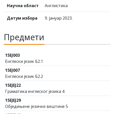
Научна област
Англистика
Датум избора
9. јануар 2023.
Предмети
15ЕЈ003
Енглески језик Б2.1
15ЕЈ007
Енглески језик Б2.2
15ЕЈЕЈ22
Граматика енглеског језика 4
15ЕЈЕЈ29
Обједињене језичке вештине 5