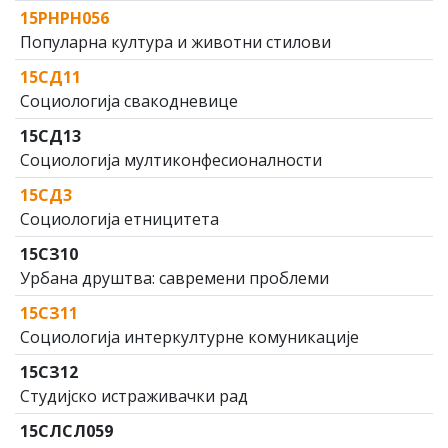
15РНРН056
Популарна култура и животни стилови
15СД11
Социологија свакодневице
15СД13
Социологија мултиконфесионалности
15СД3
Социологија етницитета
15СЗ10
Урбана друштва: савремени проблеми
15СЗ11
Социологија интеркултурне комуникације
15СЗ12
Студијско истраживачки рад
15СЛСЛ059