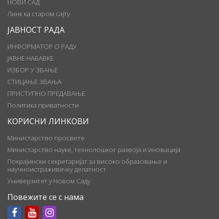
НОВИ САД
Линк ка старом сајту
ЈАВНОСТ РАДА
ИНФОРМАТОР О РАДУ
ЈАВНЕ НАБАВКЕ
ИЗБОР У ЗВАЊЕ
СТИЦАЊЕ ЗВАЊА
ПРИСТУПНО ПРЕДАВАЊЕ
Политика приватности
КОРИСНИ ЛИНКОВИ
Министарство просвете
Министарство науке, технолошког развоја и иновација
Покрајински секретаријат за високо образовање и
научноистраживачку делатност
Универзитет у Новом Саду
Повежите се с нама