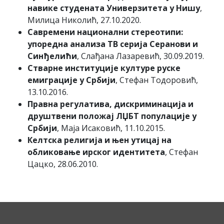
навике студената Универзитета у Нишу
,
Милица Николић, 27.10.2020.
Савремени национални стереотипи:
упоредна анализа ТВ серија Серанови и
Синђелићи
, Слађана Лазаревић, 30.09.2019.
Стварне институције културе руске
емиграције у Србији
, Стефан Тодоровић,
13.10.2016.
Правна регулатива, дискриминација и
друштвени положај ЛЏБТ популације у
Србији
, Маја Исаковић, 11.10.2015.
Келтска религија и њен утицај на
обликовање ирског идентитета
, Стефан
Цацко, 28.06.2010.