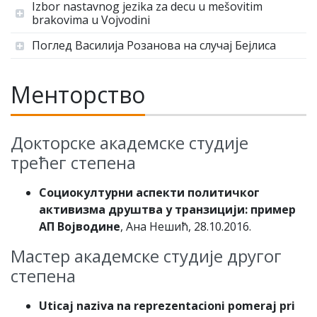
Izbor nastavnog jezika za decu u mešovitim
brakovima u Vojvodini
Поглед Василија Розанова на случај Бејлиса
Менторство
Докторске академске студије
трећег степена
Социокултурни аспекти политичког
активизма друштва у транзицији: пример
АП Војводине
, Ана Нешић, 28.10.2016.
Мастер академске студије другог
степена
Uticaj naziva na reprezentacioni pomeraj pri