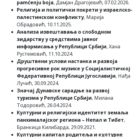
pamćenju boja
, Дамјан Драгојевић, 07.02.2026.
Религија и политички покрети у израелско-
палестинском конфликту
, Марија
Обрадовић, 10.11.2025.
Анализа извештавања о слободном
зидарству у средствима јавног
информисања у Републици Србији
, Хана
Рустемовић, 11.10.2024.
Друштвени услови настанка и развоја
прогресивне рок музике у Социјалистичкој
Федеративној Републици Југославији
, Нађа
Лучић, 30.09.2024.
Значај Дунавске сарадње за развој
туризма у Републици Србији
, Милана
Тодоровић, 26.04.2024.
Културни и религијски идентитет земаља
панхималајског региона – Непал и Тибет
,
Бранкица Килибарда, 29.09.2021.
Културни капитал родитеља и културне