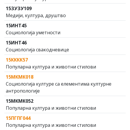
15ЗУЗУ109
Медији, култура, друштво
15ИНТ45
Социологија уметности
15ИНТ46
Социологија свакодневице
15КККК57
Популарна култура и животни стилови
15МКМК018
Социологија културе са елементима културне
антропологије
15МКМК052
Популарна култура и животни стилови
15ПГПГ044
Популарна култура и животни стилови