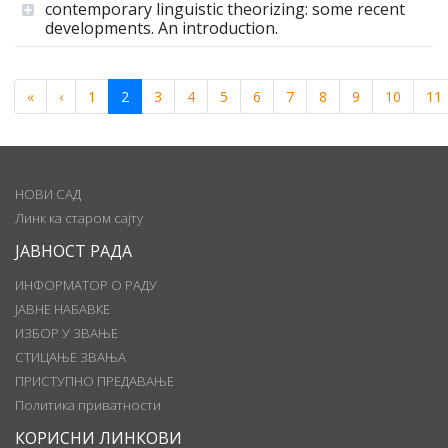
contemporary linguistic theorizing: some recent
developments. An introduction.
«
‹
1
2
3
4
5
6
7
8
9
10
11
НОВИ САД
Линк ка старом сајту
ЈАВНОСТ РАДА
ИНФОРМАТОР О РАДУ
ЈАВНЕ НАБАВКЕ
ИЗБОР У ЗВАЊЕ
СТИЦАЊЕ ЗВАЊА
ПРИСТУПНО ПРЕДАВАЊЕ
Политика приватности
КОРИСНИ ЛИНКОВИ