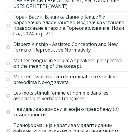
THE SERBIAN LEXICAL, MODAL, AND AUXILIARY
USES OF HTETI (‘WANT’)
Горан Васин, Владика Данило Јакшић и
Карловачко владичанство,Издавачка установа
православне епархије Горњокарловачке, Нови
Сад 2024, стр. 212.
Disperz Kinship - Assisted Conception and New
Forms of Reproductive Normativity
Mother tongue in Serbia: A speakers’ perspective
on the meaning of the concept.
Moć reči: kvalifikativni determinatori u srpskim
prevodima Novog zaveta
Les mots stimuli femme et homme dans les
associations verbales françaises
Невидљива хармонија: есеји о превођењу (и)
књижевности
Трансформација наратива у адаптираним
бајкама: улога језичких ограда у савременом