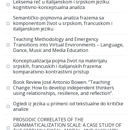
Leksema reč u italijanskom i srpskom jeziku:
kognitivno-konceptualna analiza
Semantičko-pojmovna analiza frazema sa
komponentom život u srpskom, francuskom i
italijanskom jeziku
Teaching Methodology and Emergency
Transitions into Virtual Environments – Language,
Dance, Music and Media Education
Konceptualizacija pojma život na materijalu
srpskih, francuskih i italijanskih frazema:
komparativno-kontrastivni pristup
Book Review José Antonio Bowen. “Teaching
Change: How to develop independent thinkers
using relationships, resilience, and reflection”.
Ogledi iz jezika u primeni: od tekstualne do kritičke
analize
PROSODIC CORRELATES OF THE
GRAMMATICALIZATION SCALE: A CASE STUDY OF