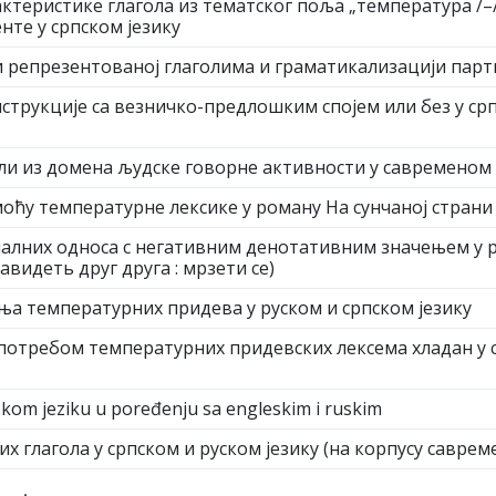
ктеристике глагола из тематског поља „температура /–/”
нте у српском језику
и репрезентованој глаголима и граматикализацији парт
трукције са везничко-предлошким спојем или без у српс
ли из домена људске говорне активности у савременом 
оћу температурне лексике у роману На сунчаној стран
алних односа с негативним денотативним значењем у ру
авидеть друг друга : мрзети се)
ња температурних придева у руском и српском језику
потребом температурних придевских лексема хладан у 
skom jeziku u poređenju sa engleskim i ruskim
х глагола у српском и руском језику (на корпусу савре