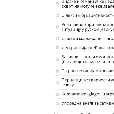
Видске и семантичке кара
осврт на могуће еквивале
О лексичкој каритивност
Релативне каритивне конс
ситуацију у руском језику)
Стилски маркирани глаго
Дескрипција осећања пом
Базични глаголи емоцион
(ненавидеть : мрзети; нен
О транспозицијама значе
Перцепција стварности у
језику
Komparativni glagoli u srp
Упоредна анализа сативни