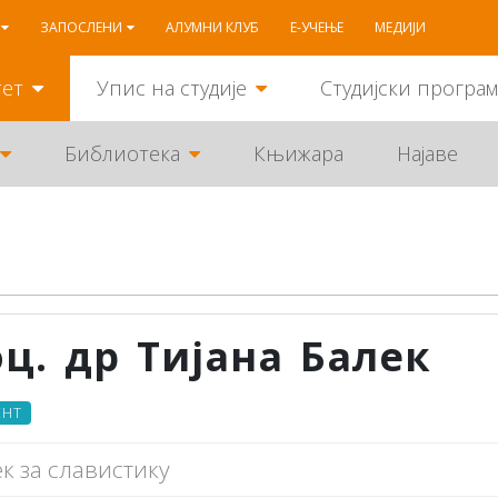
ЗАПОСЛЕНИ
АЛУМНИ КЛУБ
Е-УЧЕЊЕ
МЕДИЈИ
тет
Упис на студије
Студијски програ
Библиотека
Књижара
Најаве
ц. др Тијана Балек
ЕНТ
к за славистику