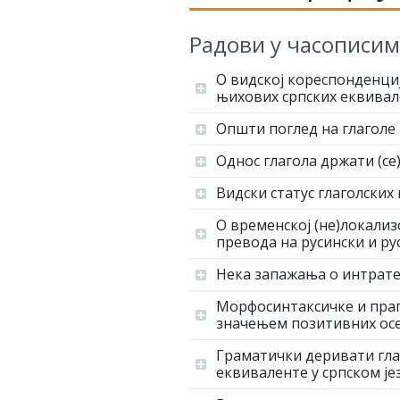
Радови у часописим
О видској кореспонденциј
њихових српских еквива
Општи поглед на глаголе 
Однос глагола држати (се
Видски статус глаголских
О временској (не)локализ
превода на русински и ру
Нека запажања о интратер
Морфосинтаксичке и прагм
значењем позитивних осе
Граматички деривати глаг
еквиваленте у српском је