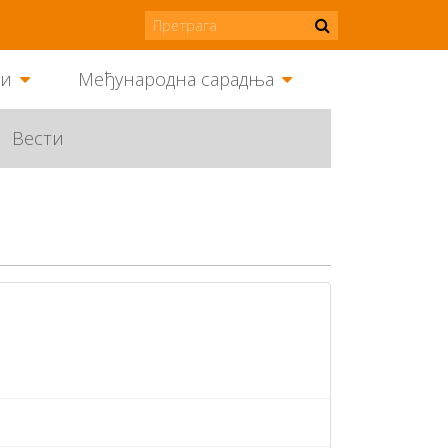
ми
Међународна сарадња
Вести