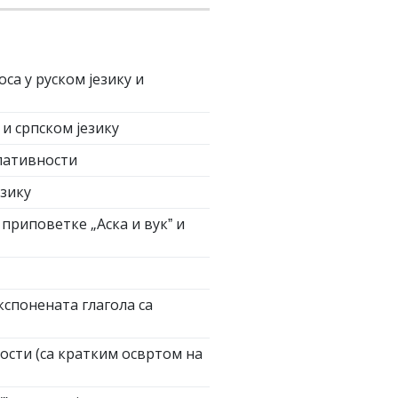
са у руском језику и
и српском језику
елативности
езику
приповетке „Аска и вукˮ и
кспонената глагола са
ости (са кратким освртом на