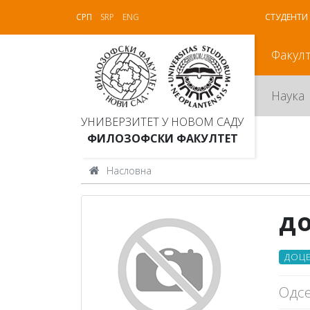
СРП
SRP
ENG
СТУДЕНТИ
Факул
Наука
УНИВЕРЗИТЕТ У НОВОМ САДУ
ФИЛОЗОФСКИ ФАКУЛТЕТ
Насловна
до
ДОЦ
Одсе