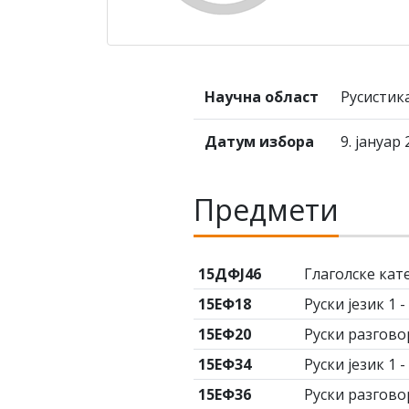
Научна област
Русистик
Датум избора
9. јануар 
Предмети
15ДФЈ46
Глаголске кат
15ЕФ18
Руски језик 1 
15ЕФ20
Руски разгово
15ЕФ34
Руски језик 1 
15ЕФ36
Руски разгово