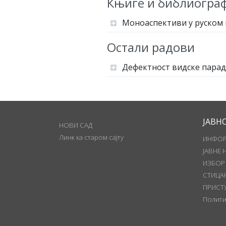
Књиге и библиограф
Моноаспективи у руском 
Остали радови
Дефектност видске паради
ЈАВН
НОВИ САД
Линк ка старом сајту
ИНФОР
ЈАВНЕ 
ИЗБОР
СТИЦА
ПРИСТ
Полити