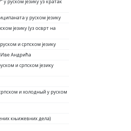
 у руском језику уз кратак
иципаната у руском језику
ком језику (уз осврт на
руском и српском језику
и Иве Андрића
ском и српском језику
српском и холодный у руском
мених књижевних дела)