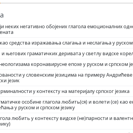
а
и неких негативно обојених глагола емоционалних одно
лената
као средства изражавања слагања и неслагања у руском 
) и његових граматичких деривата у светлу видске кор
 неологизама коронавирусне епохе у руском и српском ј
ованости у словенским језицима на примеру Андрићеве 
ски језик
миналности у контексту на материјалу српског језика
атичке особине глагола любить(ся) и волети (се) као е
ћања у руском и српском језику
ола любить у контексту видске (не)парности и валентн
зику)