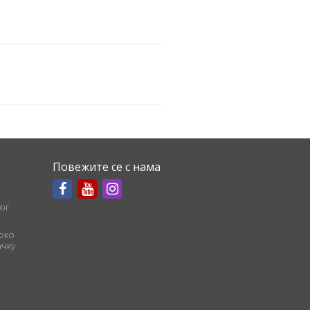
Повежите се с нама
ог
соко
чку