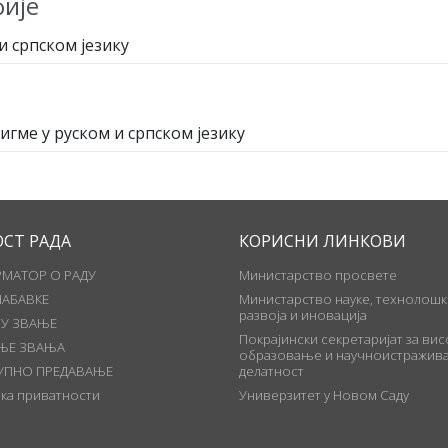
ије
и српском језику
гме у руском и српском језику
ОСТ РАДА
КОРИСНИ ЛИНКОВИ
МАТОР О РАДУ
Министарство просвете
НАБАВКЕ
Министарство науке, технолошк
развоја и иновација
 У ЗВАЊЕ
Покрајински секретаријат за ви
ЊЕ ЗВАЊА
образовање и научноистражива
УПНО ПРЕДАВАЊЕ
делатност
ка приватности
Универзитет у Новом Саду