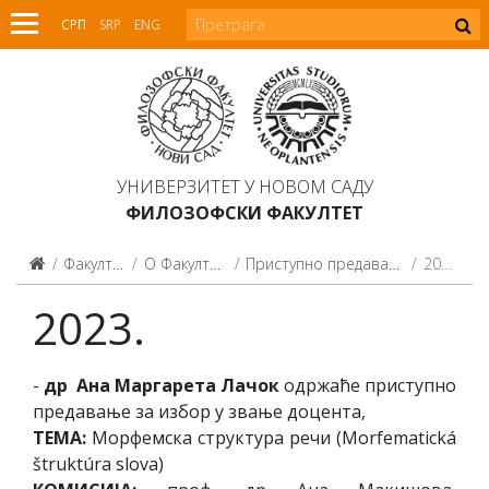
СРП
SRP
ENG
УНИВЕРЗИТЕТ У НОВОМ САДУ
ФИЛОЗОФСКИ ФАКУЛТЕТ
Факултет
О Факултету
Приступно предавање
2023.
2023.
-
др Ана Маргарета Лачок
одржаће приступно
предавање за избор у звање доцента,
ТЕМА:
Морфемска структура речи (Morfematická
štruktúra slova)