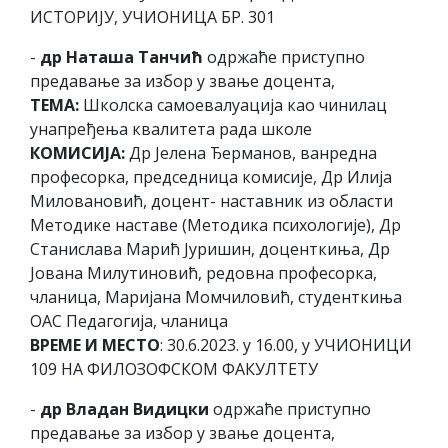
ИСТОРИЈУ, УЧИОНИЦА БР. 301
-
др Наташа Танчић
одржаће приступно
предавање за избор у звање доцента,
ТЕМА:
Школска самоевалуација као чинилац
унапређења квалитета рада школе
КОМИСИЈА:
Др Јелена Ђерманов, ванредна
професорка, председница комисије, Др Илија
Миловановић, доцент- наставник из области
Методике наставе (Методика психологије), Др
Станислава Марић Јуришин, доценткиња, Др
Јована Милутиновић, редовна професорка,
чланица, Маријана Момчиловић, студенткиња
ОАС Педагогија, чланица
ВРЕМЕ И МЕСТО
: 30.6.2023. у 16.00, у УЧИОНИЦИ
109 НА ФИЛОЗОФСКОМ ФАКУЛТЕТУ
-
др Владан Видицки
одржаће приступно
предавање за избор у звање доцента,