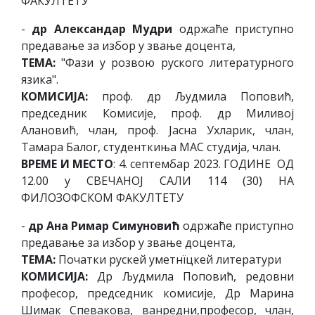
ФАКУЛТЕТУ
-
др Александар Мудри
одржаће приступно
предавање за избор у звање доцента,
ТЕМА:
"Фази у розвою руского литературного
язика".
КОМИСИЈА:
проф. др Људмила Поповић,
председник Комисије, проф. др Миливој
Алановић, члан, проф. Јасна Ухларик, члан,
Тамара Балог, студенткиња МАС студија, члан.
ВРЕМЕ И МЕСТО
: 4. септембар 2023. ГОДИНЕ ОД
12.00 у СВЕЧАНОЈ САЛИ 114 (30) НА
ФИЛОЗОФСКОМ ФАКУЛТЕТУ
-
др Ана Римар Симуновић
одржаће приступно
предавање за избор у звање доцента,
ТЕМА:
Початки рускей уметнїцкей литератури
КОМИСИЈА:
Др Људмила Поповић, редовни
професор, председник комисије, Др Марина
Шимак Спевакова, ванредни,професор, члан,