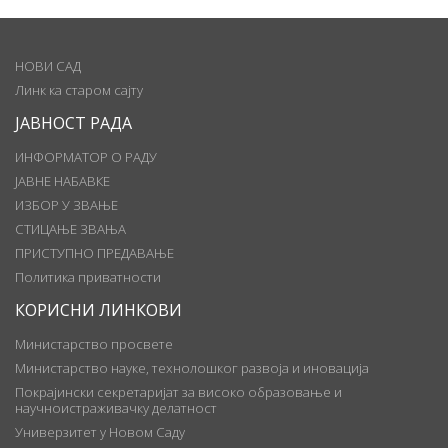
НОВИ САД
Линк ка старом сајту
ЈАВНОСТ РАДА
ИНФОРМАТОР О РАДУ
ЈАВНЕ НАБАВКЕ
ИЗБОР У ЗВАЊЕ
СТИЦАЊЕ ЗВАЊА
ПРИСТУПНО ПРЕДАВАЊЕ
Политика приватности
КОРИСНИ ЛИНКОВИ
Министарство просвете
Министарство науке, технолошког развоја и иновација
Покрајински секретаријат за високо образовање и
научноистраживачку делатност
Универзитет у Новом Саду