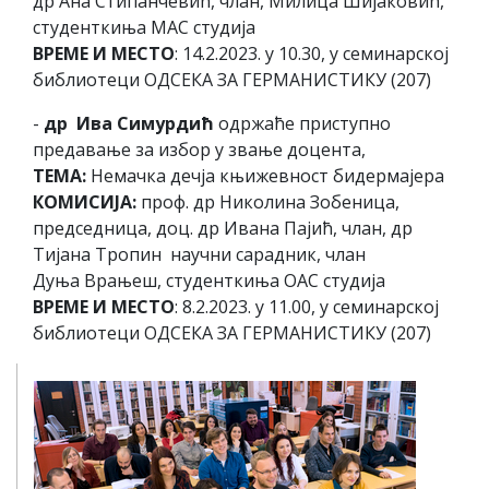
др Ана Стипанчевић, члан, Милица Шијаковић,
студенткиња МАС студија
ВРЕМЕ И МЕСТО
: 14.2.2023. у 10.30, у семинарској
библиотеци ОДСЕКА ЗА ГЕРМАНИСТИКУ (207)
-
др Ива Симурдић
одржаће приступно
предавање за избор у звање доцента,
ТЕМА:
Немачка дечја књижевност бидермајера
КОМИСИЈА:
проф. др Николина Зобеница,
председница, доц. др Ивана Пајић, члан, др
Тијана Тропин научни сарадник, члан
Дуња Врањеш, студенткиња ОАС студија
ВРЕМЕ И МЕСТО
: 8.2.2023. у 11.00, у семинарској
библиотеци ОДСЕКА ЗА ГЕРМАНИСТИКУ (207)