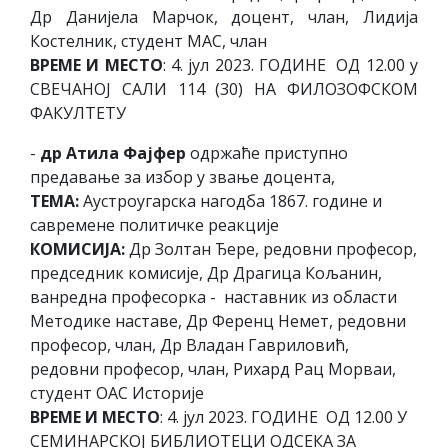
Др Данијела Марчок, доцент, члан, Лидија
Костелник, студент МАС, члан
ВРЕМЕ И МЕСТО
: 4. јул 2023. ГОДИНЕ ОД 12.00 у
СВЕЧАНОЈ САЛИ 114 (30) НА ФИЛОЗОФСКОМ
ФАКУЛТЕТУ
-
др Атила Фајфер
одржаће приступно
предавање за избор у звање доцента,
ТЕМА:
Аустроугарска нагодба 1867. године и
савремене политичке реакције
КОМИСИЈА:
Др Золтан Ђере, редовни професор,
председник комисије, Др Драгица Кољанин,
ванредна професорка - наставник из области
Методике наставе, Др Ференц Немет, редовни
професор, члан, Др Владан Гавриловић,
редовни професор, члан, Рихард Рац Морваи,
студент ОАС Историје
ВРЕМЕ И МЕСТО
: 4. јул 2023. ГОДИНЕ ОД 12.00 У
СЕМИНАРСКОЈ БИБЛИОТЕЦИ ОДСЕКА ЗА