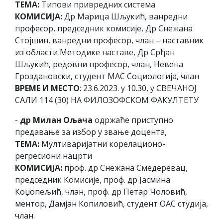
ТЕМА:
Типови привредних система
КОМИСИЈА:
Др Марица Шљукић, ванредни
професор, председник комисије, Др Снежана
Стојшин, ванредни професор, члан – наставник
из области Методике наставе, Др Срђан
Шљукић, редовни професор, члан, Невена
Гроздановски, студент МАС Социологија, члан
ВРЕМЕ И МЕСТО
: 23.6.2023. у 10.30, у СВЕЧАНОЈ
САЛИ 114 (30) НА ФИЛОЗОФСКОМ ФАКУЛТЕТУ
-
др Милан Ољача
одржаће приступно
предавање за избор у звање доцента,
ТЕМА:
Мултиваријатни корелационо-
регресиони нацрти
КОМИСИЈА:
проф. др Снежана Смедеревац,
председник Комисије, проф. др Јасмина
Коџопељић, члан, проф. др Петар Чоловић,
ментор, Дамјан Копиловић, студент ОАС студија,
члан.