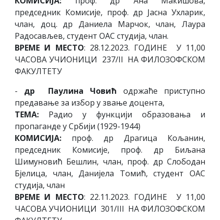
КОМИСИЈА:
проф. др Ана Макишова,
председник Комисије, проф. др Јасна Ухларик,
члан, доц. др Даниела Марчок, члан, Лаура
Радосављев, студент ОАС студија, члан.
ВРЕМЕ И МЕСТО
: 28.12.2023. ГОДИНЕ У 11,00
ЧАСОВА УЧИОНИЦИ 237/II НА ФИЛОЗОФСКОМ
ФАКУЛТЕТУ
-
др Паулина Човић
одржаће приступно
предавање за избор у звање доцента,
ТЕМА:
Радио у функцији образовања и
пропаганде у Србији (1929-1944)
КОМИСИЈА:
проф. др Драгица Кољанин,
председник Комисије, проф. др Биљана
Шимуновић Бешлин, члан, проф. др Слободан
Бјелица, члан, Данијела Томић, студент ОАС
студија, члан
ВРЕМЕ И МЕСТО
: 22.11.2023. ГОДИНЕ У 11,00
ЧАСОВА УЧИОНИЦИ 301/III НА ФИЛОЗОФСКОМ