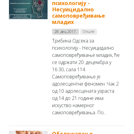
психологију -
Несуицидално
самоповређивање
младих
28. дец 2017.
Опште
Трибина Одсека за
психологију - Несуицидално
самоповређивање младих, ће
се одржати 20. децембра у
16:30, сала 114.
Самоповређивање је
адолесцентни феномен. Чак 2
од 10 адолесцената узраста
од 14 до 21 године има
искуство намерног
самоповређивања. По...
Обележавање