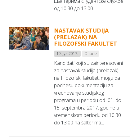
шалтерима студентске службе
од 10:30 до 13:00.
NASTAVAK STUDIJA
(PRELAZAK) NA
FILOZOFSKI FAKULTET
19. јул 2017.
Опште
Kandidati koji su zainteresovani
za nastavak studija (prelazak)
na Filozofski fakultet, mogu da
podnesu dokumentaciju za
vrednovanje studijskog
programa u periodu od 01. do
15. septembra 2017. godine u
vremenskom periodu od 10:30
do 13:00 na šalterima...