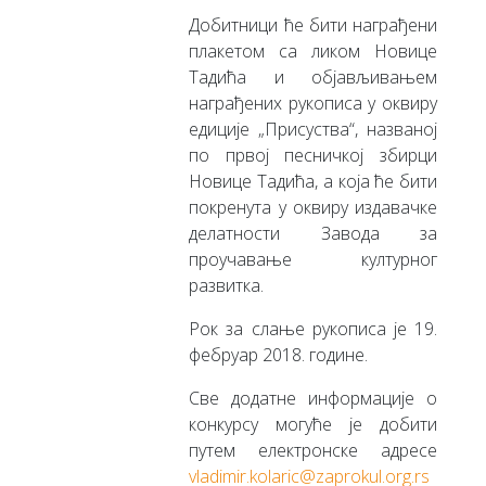
Добитници ће бити награђени
плакетом са ликом Новице
Тадића и објављивањем
награђених рукописа у оквиру
едиције „Присуства“, названој
по првој песничкој збирци
Новице Тадића, а која ће бити
покренута у оквиру издавачке
делатности Завода за
проучавање културног
развитка.
Рок за слање рукописа је 19.
фебруар 2018. године.
Све додатне информације о
конкурсу могуће је добити
путем електронске адресе
vladimir.kolaric@zaprokul.org.rs