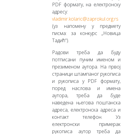
PDF формату, на електронску
адресу:
vladimir.kolaric@zaprokul.org.rs
(уз напомену у предмету
писма: за конкурс „Новица
Тадић“).
Радови треба да буду
потписани пуним именом и
презименом аутора. На првој
страници штампаног рукописа
и рукописа у PDF формату,
поред наслова и имена
аутора, треба да буде
наведена његова поштанска
адреса, електронска адреса и
контакт телефон. Уз
електронски примерак
рукописа аутор треба да