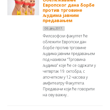
Европског дана борбе
против трговине
људима јавним
предавањем
06. дец 2017.
Филозофски факултет ће
облежити Европски дан
борбе против трговине
људима јавним предавањем
под називом “Трговина
људима” које ће се одржати у
четвртак 19. октобра, с
апочетком у 12 часова у
амфитеатру Факултета.
Предавачи који ће говорити
на ову важну...