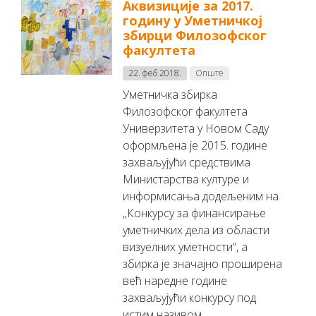
Аквизиције за 2017.
годину у Уметничкој
збирци Филозофског
факултета
22. феб 2018.
Опште
Уметничка збирка
Филозофског факултета
Универзитета у Новом Саду
оформљена је 2015. године
захваљујући средствима
Министарства културе и
информисања додељеним на
„Конкурсу за финансирање
уметничких дела из области
визуелних уметности“, а
збирка је значајно проширена
већ наредне године
захваљујући конкурсу под
истим називом.