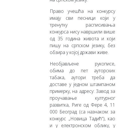
Право учешћа на конкурсу
имају сви песници који у
тренутку расписивања
конкурса нису навршили више
од 35 година живота и који
пишу на српском језику, без
обзира у којој држави живе.
Необјављене рукописе,
обима до пет ауторских
табака, аутори треба да
доставе у једном штампаном
примерку, на адресу: Завод за
проучавање културног
развитка, Риге од Фере 4, 11
000 Београд (са назнаком: за
конкурс „Новица Тадић“), као
и у електронском облику, у