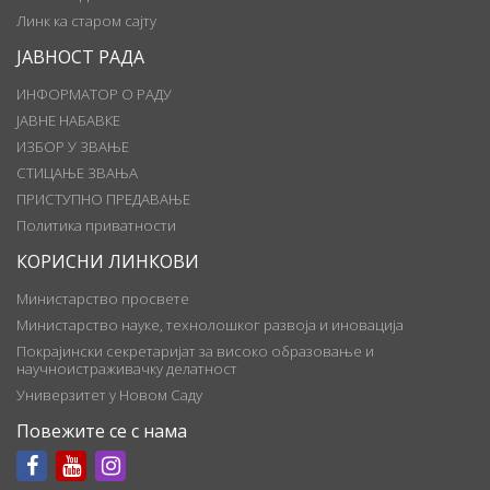
Линк ка старом сајту
ЈАВНОСТ РАДА
ИНФОРМАТОР О РАДУ
ЈАВНЕ НАБАВКЕ
ИЗБОР У ЗВАЊЕ
СТИЦАЊЕ ЗВАЊА
ПРИСТУПНО ПРЕДАВАЊЕ
Политика приватности
КОРИСНИ ЛИНКОВИ
Министарство просвете
Министарство науке, технолошког развоја и иновација
Покрајински секретаријат за високо образовање и
научноистраживачку делатност
Универзитет у Новом Саду
Повежите се с нама