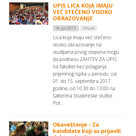
UPIS LICA KOJA IMAJU
VEĆ STEČENO VISOKO
OBRAZOVANJE
19. јул 2017.
Опште
Lica koja imaju već stečeno
visoko obrazovanje na
studijama prvog stepena mogu
da podnesu ZAHTEV ZA UPIS
na fakultet bez polaganja
prijemnog ispita u periodu od
01. do 15. septembra 2017.
godine, od 10:30 do 13:00 na
šalterima Studentske službe.
Pot...
Obaveštenje - Za
kandidate koji su prijavili