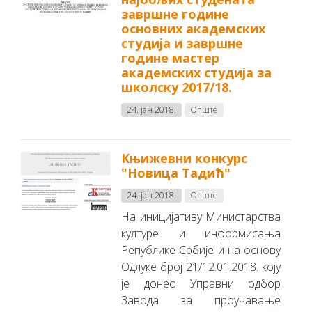
завршне године
основних академских
студија и завршне
године мастер
академских студија за
школску 2017/18.
24. јан 2018.
Опште
Књижевни конкурс
"Новица Тадић"
24. јан 2018.
Опште
На иницијативу Министарства
културе и информисања
Републике Србије и на основу
Одлуке број 21/12.01.2018. коју
је донео Управни одбор
Завода за проучавање