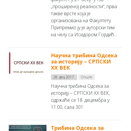
„проширеној реалности“, прва
такве врсте која је
организована на Факултету.
Припремио ју је ауторски тим
на челу са Исидором Гордић...
Научна трибина Одсека
за историју – СРПСКИ
XX ВЕК
28. дец 2017.
Опште
Научна трибина Одсека за
историју – СРПСКИ XX ВЕК,
одржаће се 18. децембра у
11:00, сала 301.
Трибина Одсека за