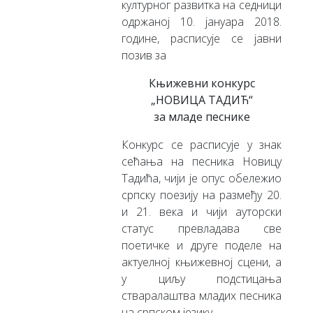
културног развитка на седници
одржаној 10. јануара 2018.
године, расписује се јавни
позив за
Књижевни конкурс
„НОВИЦА ТАДИЋ“
за младе песнике
Конкурс се расписује у знак
сећања на песника Новицу
Тадића, чији је опус обележио
српску поезију на размеђу 20.
и 21. века и чији ауторски
статус превладава све
поетичке и друге поделе на
актуелној књижевној сцени, а
у циљу подстицања
стваралаштва младих песника
на српском језику.