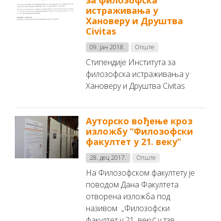
за филозофска
истраживања у
Хановеру и Друштва
Civitas
09. јан 2018.
Опште
Стипендије Института за
филозофска истраживања у
Хановеру и Друштва Civitas
Ауторско вођење кроз
изложбу “Филозофски
факултет у 21. веку“
28. дец 2017.
Опште
На Филозофском факултету је
поводом Дана Факултета
отворена изложба под
називом „Филозофски
факултет у 21. веку“ у тзв.