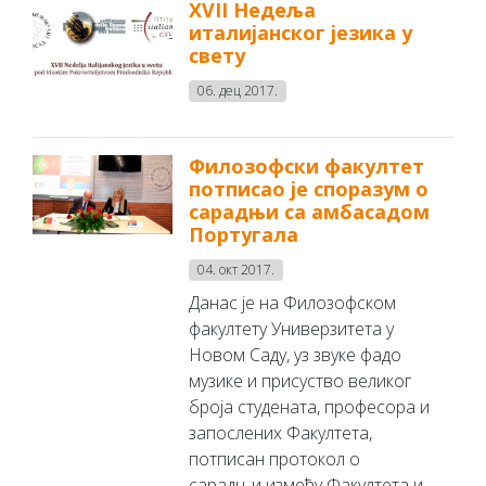
XVII Недеља
италијанског језика у
свету
06. дец 2017.
Филозофски факултет
потписао је споразум о
сарадњи са амбасадом
Португала
04. окт 2017.
Данас је на Филозофском
факултету Универзитета у
Новом Саду, уз звуке фадо
музике и присуство великог
броја студената, професора и
запослених Факултета,
потписан протокол о
сарадњи између Факултета и