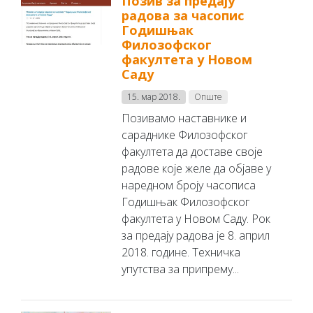
Позив за предају
радова за часопис
Годишњак
Филозофског
факултета у Новом
Саду
15. мар 2018.
Опште
Позивамо наставнике и
сараднике Филозофског
факултета да доставе своје
радове које желе да објаве у
наредном броју часописа
Годишњак Филозофског
факултета у Новом Саду. Рок
за предају радова је 8. април
2018. године. Техничка
упутства за припрему...