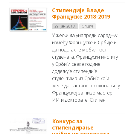
Стипендије Владе
Француске 2018-2019
29. јан 2018.
Опште
У жељи да унапреди сарадњу
између Француске и Србије и
да подстакне мобилност
студената, Француски институт
у Србији сваке године
додељује стипендије
студентима из Србије који
желе да наставе школовање у
Француској за ниво мастер
ИИ и докторате. Стипен...
Конкурс за
стипендирање
најбољих студената