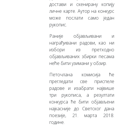
достави и скенирану копију
личне карте. Аутор на конкурс
може послати само један
рукопис.
Раније објављивани и
награђивани радови, као ни
избори из претходно
објављиваних збирки песама
неће бити узимани у обзир.
Петочлана комисија ће
прегледати све приспеле
радове и изабрати највише
три рукописа, а резултати
конкурса ће бити објављени
најкасније до Светског дана
поезије, 21. марта 2018.
године.