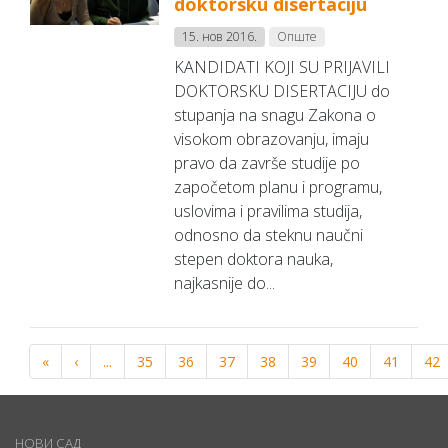
doktorsku disertaciju
15. нов 2016.
Опште
KANDIDATI KOJI SU PRIJAVILI
DOKTORSKU DISERTACIJU do
stupanja na snagu Zakona o
visokom obrazovanju, imaju
pravo da završe studije po
započetom planu i programu,
uslovima i pravilima studija,
odnosno da steknu naučni
stepen doktora nauka,
najkasnije do...
«
‹
...
35
36
37
38
39
40
41
42
НОВИ САД