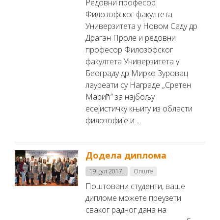
Редовни професор
Филозофског факултета
Универзитета у Новом Саду др
Драган Проле и редовни
професор Филозофског
факултета Универзитета у
Београду др Мирко Зуровац
лауреати су Награде „Сретен
Марић” за најбољу
есејистичку књигу из области
филозофије и ...
Додела диплома
19. јул 2017.
Опште
Поштовани студенти, ваше
дипломе можете преузети
сваког радног дана на