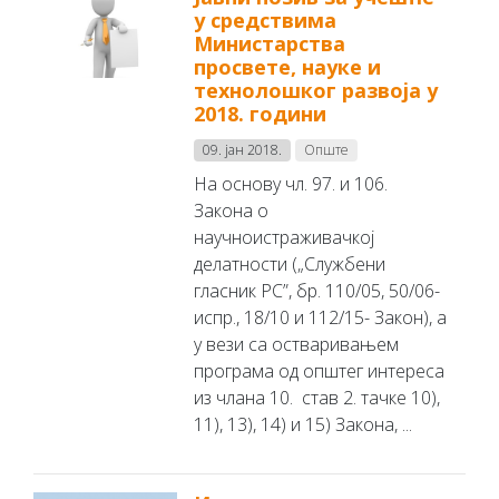
у средствима
Министарства
просвете, науке и
технолошког развоја у
2018. години
09. јан 2018.
Опште
На основу чл. 97. и 106.
Закона о
научноистраживачкој
делатности („Службени
гласник РС”, бр. 110/05, 50/06-
испр., 18/10 и 112/15- Закон), а
у вези са остваривањем
програма од општег интереса
из члана 10. став 2. тачке 10),
11), 13), 14) и 15) Закона, ...