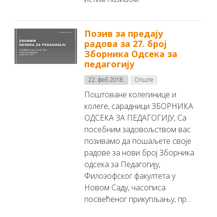
Позив за предају
радова за 27. број
Зборника Одсека за
педагогију
22. феб 2018.
Опште
Поштоване колегинице и
колеге, сарадници ЗБОРНИКА
ОДСЕКА ЗА ПЕДАГОГИЈУ, Са
посебним задовољством вас
позивамо да пошаљете своје
радове за нови број Зборника
одсека за Педагогију,
Филозофског факултета у
Новом Саду, часописа
посвећеног прикупљању, пр...