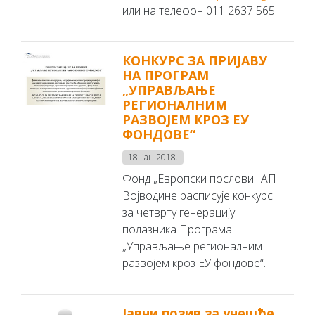
или на телефон 011 2637 565.
КОНКУРС ЗА ПРИЈАВУ
НА ПРОГРАМ
„УПРАВЉАЊЕ
РЕГИОНАЛНИМ
РАЗВОЈЕМ КРОЗ ЕУ
ФОНДОВЕ“
18. јан 2018.
Фонд „Европски послови'' АП
Војводине расписује конкурс
за четврту генерацију
полазника Програма
„Управљање регионалним
развојем кроз ЕУ фондовe“.
Јавни позив за учешће