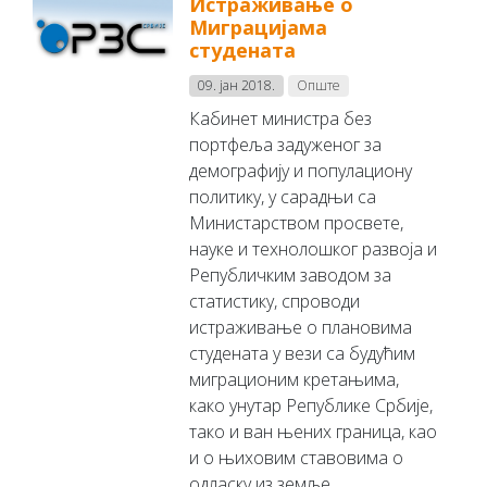
Истраживање о
Миграцијама
студената
09. јан 2018.
Опште
Кабинет министра без
портфе
љ
а задуженог за
демографију и популациону
политику, у сарадњи са
Министарством просвете,
науке и технолошког развоја и
Републичким заводом за
статистику, спроводи
истраживање о плановима
студената у вези са будућим
миграционим кретањима,
како унутар Републике Србије,
тако и ван њених граница, као
и о њиховим ставовима о
одласку из зем
љ
е.