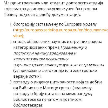
Млади истраживач или студент докторских студија
који сматра да испуњава услове учешћа по овом
Позиву подноси следећу документацију:
биографију састављену по Europass моделу
(
http://europass.cedefop.europa.eu/en/documents/c
vitae);
списак објављених научних и стручних радова
категоризованих према
Правилнику о
поступку и начину вредновања и
квантитативном исказивању
научноистраживачких резултатат истраживача
(уз приложене фотокопије или електронске
верзије истих);
потврду о индексу цитираности која се добија
од Библиотеке Матице српске (званичну
потврду о броју цитата, на меморандуму
Библиотеке са печатом и потписом
библиотекара);