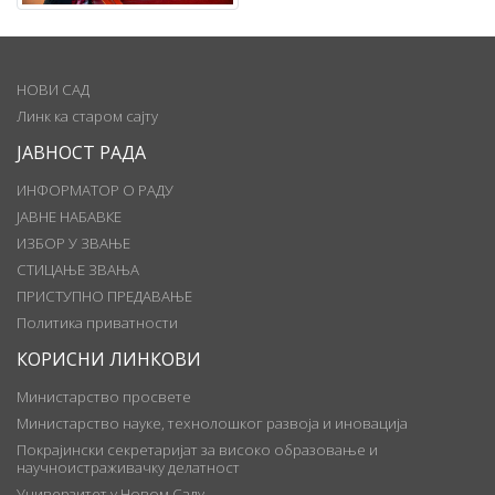
НОВИ САД
Линк ка старом сајту
ЈАВНОСТ РАДА
ИНФОРМАТОР О РАДУ
ЈАВНЕ НАБАВКЕ
ИЗБОР У ЗВАЊЕ
СТИЦАЊЕ ЗВАЊА
ПРИСТУПНО ПРЕДАВАЊЕ
Политика приватности
КОРИСНИ ЛИНКОВИ
Министарство просвете
Министарство науке, технолошког развоја и иновација
Покрајински секретаријат за високо образовање и
научноистраживачку делатност
Универзитет у Новом Саду