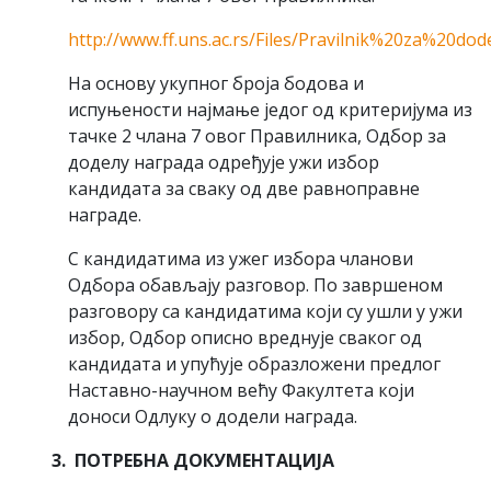
http://www.ff.uns.ac.rs/Files/Pravilnik%20za%20
На основу укупног броја бодова и
испуњености најмање једог од критеријума из
тачке 2 члана 7 овог Правилника, Одбор за
доделу награда одређује ужи избор
кандидата за сваку од две равноправне
награде.
С кандидатима из ужег избора чланови
Одбора обављају разговор. По завршеном
разговору са кандидатима који су ушли у ужи
избор, Одбор описно вреднује сваког од
кандидата и упућује образложени предлог
Наставно-научном већу Факултета који
доноси Одлуку о додели награда.
3. ПОТРЕБНА ДОКУМЕНТАЦИЈА