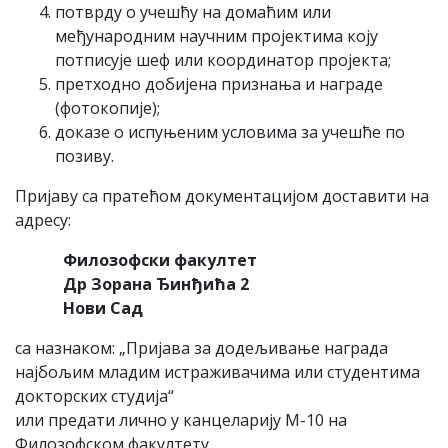
потврду о учешћу на домаћим или
међународним научним пројектима коју
потписује шеф или координатор пројекта;
претходно добијена признања и награде
(фотокопије);
доказе о испуњеним условима за учешће по
позиву.
Пријаву са пратећом документацијом доставити на
адресу:
Ф
и
л
о
з
о
фск
и факултет
Др Зорана Ђинђића 2
Нови Сад
са назнаком: „Пријава за додељивање награда
најбољим младим истраживачима или студентима
докторских студија“
или предати лично у канцеларију M-10 на
Филозофском факултету.