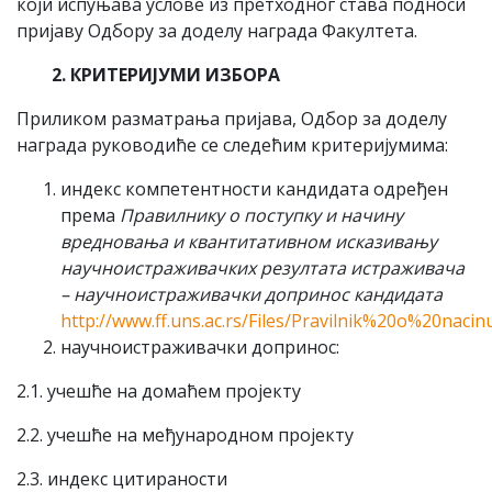
који испуњава услове из претходног става подноси
пријаву Одбору за доделу награда Факултета.
2. КРИТЕРИЈУМИ ИЗБОРА
Приликом разматрања пријава, Одбор за доделу
награда руководиће се следећим критеријумима:
индекс компетентности кандидата одређен
према
Правилнику о поступку и начину
вредновања и квантитативном исказивању
научноистраживачких резултата истраживача
– научноистраживачки допринос кандидата
http://www.ff.uns.ac.rs/Files/Pravilnik%20o%20nac
научноистраживачки допринос:
2.1. учешће на домаћем пројекту
2.2. учешће на међународном пројекту
2.3. индекс цитираности