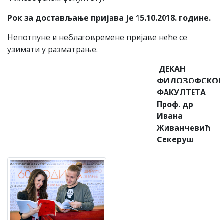
Рок за достављање пријава је 15.10.2018. године
.
Непотпуне и неблаговремене пријаве неће се
узимати у разматрање.
ДЕК
АН
ФИЛОЗОФСКО
ФАКУЛТЕТА
Пр
о
ф
. др
Ивана
Живанчевић
Секеруш