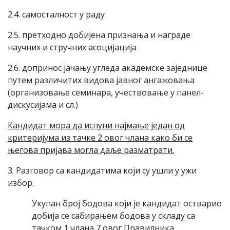
2.4. самосталност у раду
2.5. претходно добијена признања и награде
научних и стручних асоцијација
2.6. допринос јачању угледа академске заједнице
путем различитих видова јавног ангажовања
(организовање семинара, учествовање у панел-
дискусијама и сл.)
Кандидат мора да испуни најмање један од
критеријума из тачке 2 овог члана како би се
његова пријава могла даље разматрати.
3. Разговор са кандидатима који су ушли у ужи
избор.
Укупан број бодова који је кандидат остварио
добија се сабирањем бодова у складу са
тачком 1 члана 7 овог Правилника.