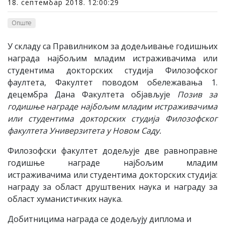
18. септембар 2018. 12:00:29
Опште
У складу са Правилником за додељивање годишњих
награда најбољим младим истраживачима или
студентима докторских студија Филозофског
фаултета, Факултет поводом обележавања 1.
децембра Дана Факултета објављује
Позив за
годишње награде најбољим младим истраживачима
или студентима докторских студија Филозофског
факултета Универзитета у Новом Саду.
Филозофски факултет додељује две равноправне
годишње награде најбољим младим
истраживачима или студентима докторских студија:
награду за област друштвених наука и награду за
област хуманистичких наука.
Добитницима награда се додељују диплома и