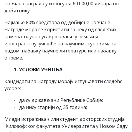
новчана награда у износу oд 60.000,00 динара по
добитнику.
Најмање 80% средстава од добијене новчане
Награде мора се користити за неку од следећих
намена: научно усавршавање у земљи и
иностранству, учешће на научним скуповима са
радом, набавку научне литературе или набавку
опреме.
1. УСЛОВИ УЧЕШЋА
Кандидати за Награду морају испуњавати следеће
услове:
- да су држављани Републике Србије;
- да нису старији од 35 година;
Млади истраживач или студент докторских студија
Филозофског факултета Универзитета у Новом Саду