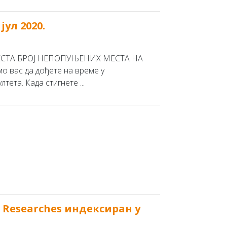
ул 2020.
МЕСТА БРОЈ НЕПОПУЊЕНИХ МЕСТА НА
с да дођете на време у
ета. Када стигнете ...
l Researches индeксирaн у