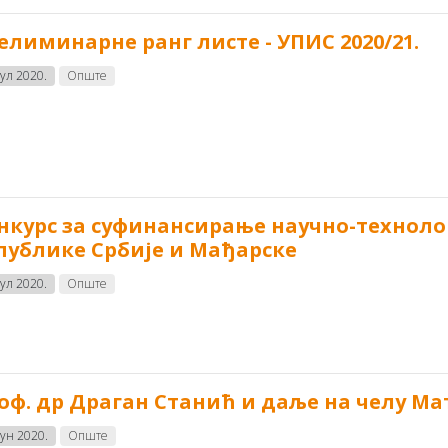
елиминарне ранг листе - УПИС 2020/21.
јул 2020.
Опште
нкурс за суфинансирање научно-технол
публике Србије и Мађарске
јул 2020.
Опште
оф. др Драган Станић и даље на челу Ма
јун 2020.
Опште