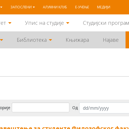
ЗАПОСЛЕНИ
АЛУМНИ КЛУБ
Е-УЧЕЊЕ
МЕДИЈИ
тет
Упис на студије
Студијски програ
Библиотека
Књижара
Најаве
орије
Од
авештење за студенте Филозофског факу