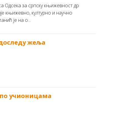
а Одсека за српску књижевност др
ије књижевно, културно и научно
ић је на о...
едоследу жеља
 пo учиoницaмa