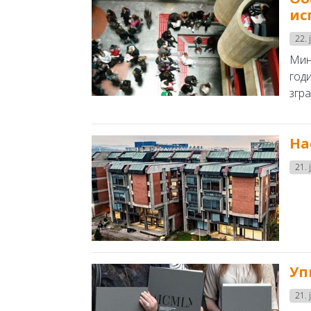
ис
22. 
Мини
год
згра
На
21. 
Уп
21. 