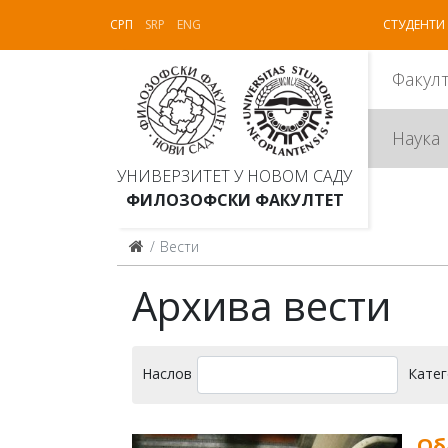
СРП
SRP
ENG
СТУДЕНТИ
Факул
Наука
УНИВЕРЗИТЕТ У НОВОМ САДУ
ФИЛОЗОФСКИ ФАКУЛТЕТ
Вести
Архива вести
Наслов
Катег
Об