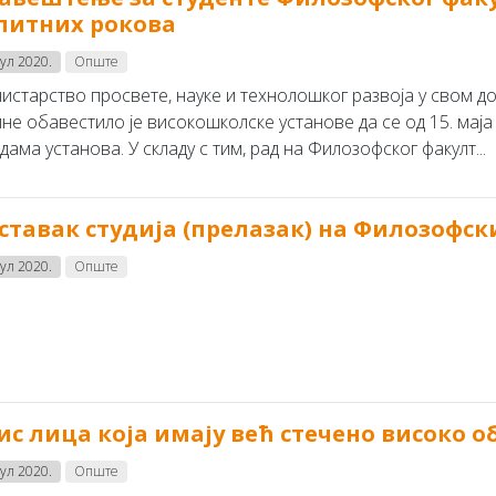
питних рокова
јул 2020.
Опште
старство просвете, науке и технолошког развоја у свом доп
ине обавестило је високошколске установе да се од 15. маја
дама установа. У складу с тим, рад на Филозофског факулт...
ставак студија (прелазак) на Филозофск
јул 2020.
Опште
ис лица која имају већ стечено високо 
јул 2020.
Опште