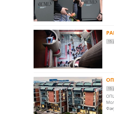
РА
15. 
ОП
15. 
ОПШ
Мол
Факу