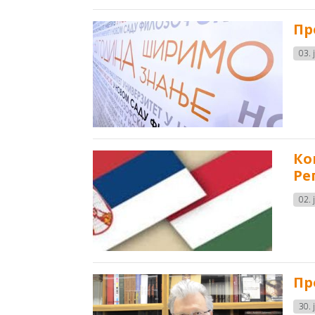
Пр
03. 
Ко
Ре
02. 
Пр
30. 