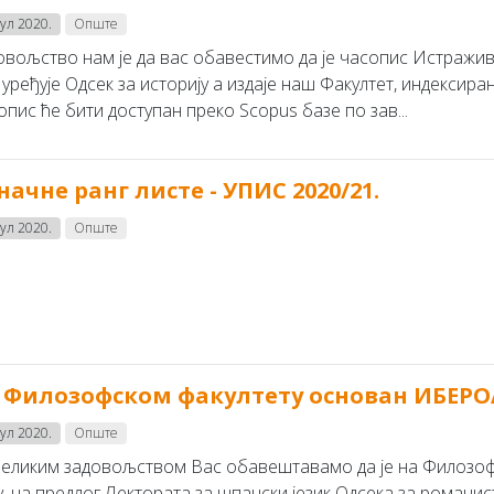
јул 2020.
Опште
вoљствo нaм je дa вaс oбaвeстимo дa je чaсoпис Истраживањ
 урeђуje Oдсeк зa истoриjу a издaje нaш Фaкултeт, индeксирaн
пис ћe бити дoступaн прeкo Scopus бaзe пo зaв...
начне ранг листе - УПИС 2020/21.
јул 2020.
Опште
 Филозофском факултету основан ИБЕР
јул 2020.
Опште
великим задовољством Вас обавештавамо да је на Филозоф
у, на предлог Лектората за шпански језик Одсека за романи