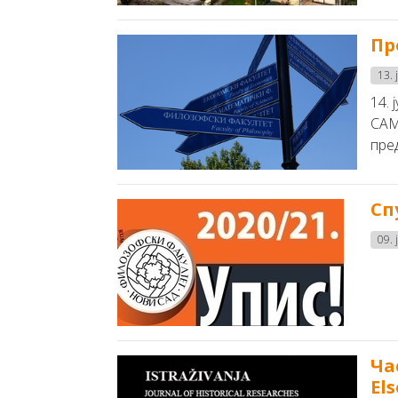
Пр
13. 
14.
САМ
пре
Сп
09. 
Чa
El