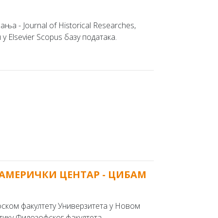
а - Journal of Historical Researches,
 у Elsevier Scopus бaзу пoдaтaкa.
ОАМЕРИЧКИ ЦЕНТАР - ЦИБАМ
ском факултету Универзитета у Новом
стику Филозофског факултета