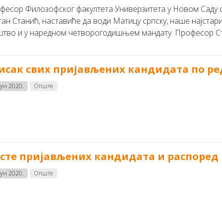
фесор Филозофског факултета Универзитета у Новом Саду с
ган Станић, наставиће да води Матицу српску, наше најстар
штво и у наредном четворогодишњем мандату. Професор Стан
исак свих пријављених кандидата по р
јун 2020.
Опште
стe приjaвљeних кaндидaтa и рaспoрeд
јун 2020.
Опште