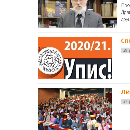
Про
Дра
дру
Сп
29. 
Ли
27. 