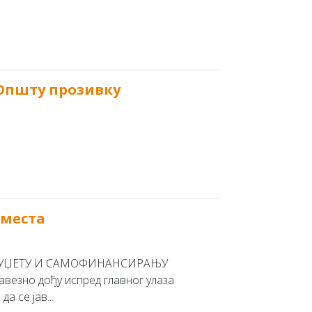
Општу прозивку
 места
А БУЏЕТУ И САМОФИНАНСИРАЊУ
авезно дођу испред главног улаза
а се јав...