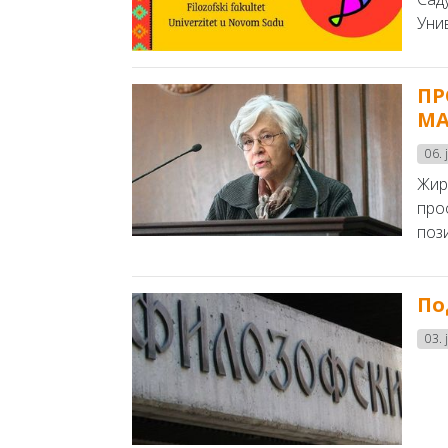
Уни
ПР
МА
06. 
Жир
про
пози
По
03. 