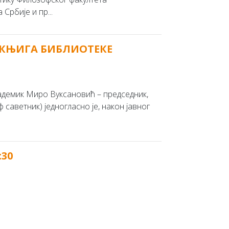
Србије и пр...
 КЊИГА БИБЛИОТЕКЕ
адемик Миро Вуксановић – председник,
саветник) једногласно је, након јавног
:30