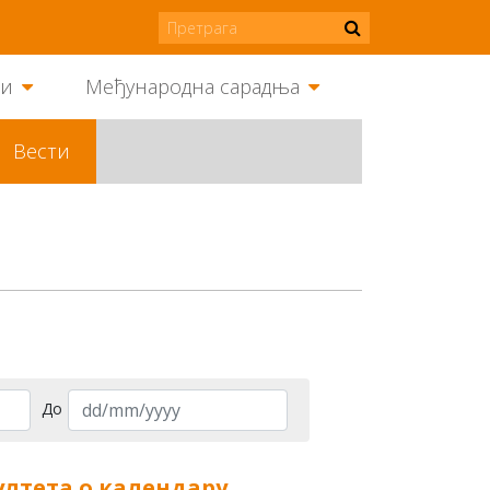
ми
Међународна сарадња
Вести
До
лтета о календару