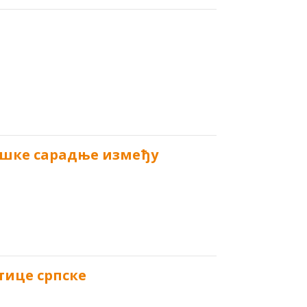
ошке сарадње између
тице српске