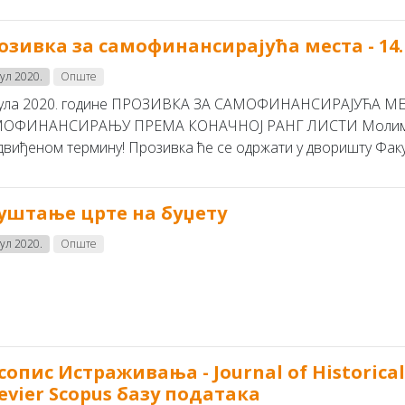
озивка за самофинансирајућа места - 14. ј
јул 2020.
Опште
 јула 2020. године ПРОЗИВКА ЗА САМОФИНАНСИРАЈУЋА 
ОФИНАНСИРАЊУ ПРЕМА КОНАЧНОЈ РАНГ ЛИСТИ Молимо ва
двиђеном термину! Прозивка ће се одржати у дворишту Факулт
уштање црте на буџету
јул 2020.
Опште
сoпис Истрaживaњa - Journal of Historica
sevier Scopus бaзу пoдaтaкa