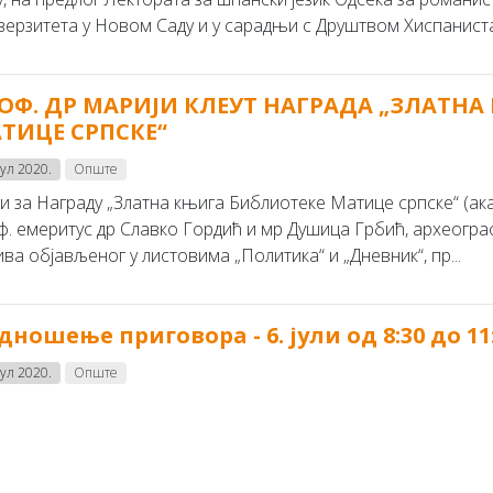
верзитета у Новом Саду и у сарадњи с Друштвом Хиспаниста 
ОФ. ДР МАРИЈИ КЛЕУТ НАГРАДА „ЗЛАТНА
ТИЦЕ СРПСКЕ“
јул 2020.
Опште
и за Награду „Златна књига Библиотеке Матице српске“ (ак
ф. емеритус др Славко Гордић и мр Душица Грбић, археограф 
ва објављеног у листовима „Политика“ и „Дневник“, пр...
дношење приговора - 6. јули од 8:30 до 11
јул 2020.
Опште