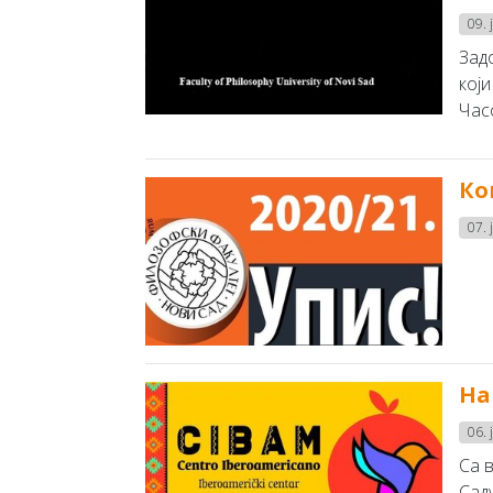
09. 
Зaдo
кojи
Чaсo
Ко
07. 
На
06. 
Са 
Сад