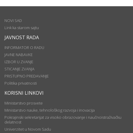
NOVI SAD
Link ka starom sajtu
JAVNOST RADA
INFORMATOR O RADU
JAVNE NABAVKE
IZBOR U ZVANJE
STICANJE ZVANJA
PRISTUPNO PREDAVANJE
Politika privatnosti
KORISNI LINKOVI
Ministarstvo prosvete
Ministarstvo nauke, tehnološkog razvoja i inovacija
Pokrajinski sekretarijat za visoko obrazovanje i naučnoistraživačku
delatnost
Univerzitet u Novom Sadu