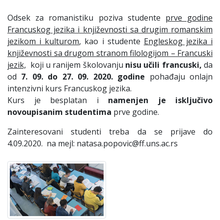
Odsek za romanistiku poziva studente
prve godine
Francuskog jezika i književnosti sa drugim romanskim
jezikom i kulturom
, kao i studente
Engleskog jezika i
književnosti sa drugom stranom filologijom – Francuski
jezik,
koji u ranijem školovanju
nisu učili francuski,
da
od
7
. 09. do 27. 09. 2020. godine
pohađaju onlajn
intenzivni kurs Francuskog jezika.
Kurs je besplatan i
namenjen je isključivo
novoupisanim studentima
prve godine.
Zainteresovani studenti treba da se prijave do
4.09.2020. na mejl: natasa.popovic@ff.uns.ac.rs