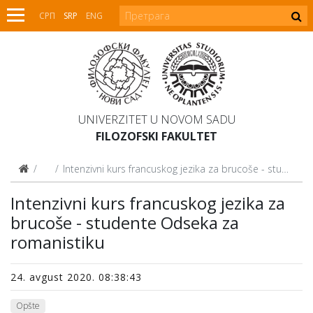
СРП
SRP
ENG
UNIVERZITET U NOVOM SADU
FILOZOFSKI FAKULTET
Vesti
Intenzivni kurs francuskog jezika za brucoše - studente Odseka za romanistiku
Intenzivni kurs francuskog jezika za
brucoše - studente Odseka za
romanistiku
24. avgust 2020. 08:38:43
Opšte