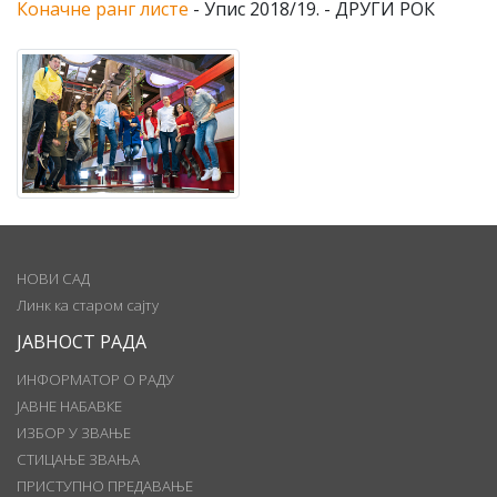
Коначне ранг листе
- Упис 2018/19. - ДРУГИ РОК
НОВИ САД
Линк ка старом сајту
ЈАВНОСТ РАДА
ИНФОРМАТОР О РАДУ
ЈАВНЕ НАБАВКЕ
ИЗБОР У ЗВАЊЕ
СТИЦАЊЕ ЗВАЊА
ПРИСТУПНО ПРЕДАВАЊЕ