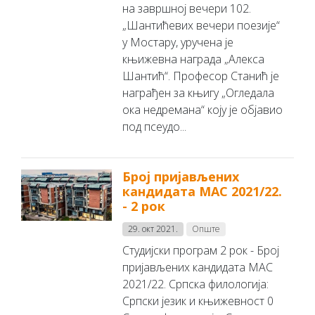
на завршној вечери 102.
„Шантићевих вечери поезије“
у Мостару, уручена је
књижевна награда „Алекса
Шантић“. Професор Станић је
награђен за књигу „Огледала
ока недремана“ коју је објавио
под псеудо...
Број пријављених
кандидата MAC 2021/22.
- 2 рок
29. окт 2021.
Опште
Студијски програм 2 рок - Број
пријављених кандидата MAC
2021/22. Српска филологија:
Српски језик и књижевност 0