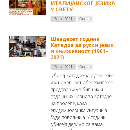
ИТАЛИЈАНСКОГ ЈЕЗИКА
У СВЕТУ
15. окт 2021.
Опште
Шездесет година
Катедре за руски језик
и књижевност (1961–
2021)
15. окт 2021.
Опште
Јубилеј Катедре за руски језик
и књижевност обележиће се
предавањима бивших и
садашњих чланова Катедре
на пролеће, када
епидемиолошка ситуација
буде повољнија. У години
јубилеја делимо са вама