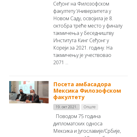
Сеђонг на Филозофском
факултету Универзитета у
Новом Саду, освојила је 8.
октобра треће место у финалу
такмичења у беседништву
Института Кинг Сеђонг у
Кореји за 2021. годину. На
такмичењу је учествовао
2071 ...
Посета амбасадора
Мексика Филозофском
факултету
19. окт 2021.
Опште
Поводом 75 година
дипломатских односа
Мексика и Југославије/Србије,