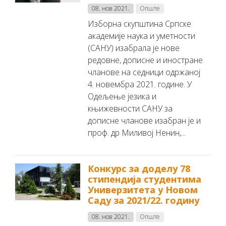
08. нов 2021.
Опште
Изборна скупштина Српске
академије наука и уметности
(САНУ) изабрала је нове
редовне, дописне и иностране
чланове на седници одржаној
4. новембра 2021. године. У
Одељење језика и
књижевности САНУ за
дописне чланове изабран је и
проф. др Миливој Ненин,...
Конкурс за доделу 78
стипендија студентима
Универзитета у Новом
Саду за 2021/22. годину
08. нов 2021.
Опште