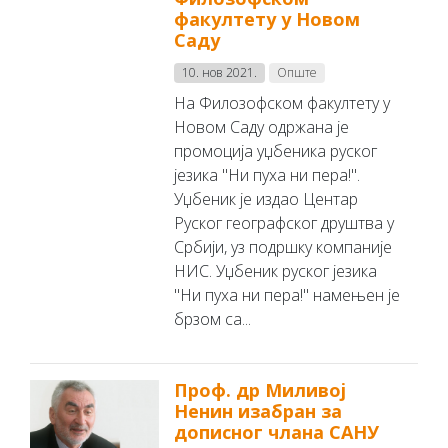
факултету у Новом
Саду
10. нов 2021.
Опште
На Филозофском факултету у
Новом Саду одржана је
промоција уџбеника руског
језика "Ни пуха ни пера!".
Уџбеник је издао Центар
Руског географског друштва у
Србији, уз подршку компаније
НИС. Уџбеник руског језика
"Ни пуха ни пера!" намењен је
брзом са...
Проф. др Миливој
Ненин изабран за
дописног члана САНУ