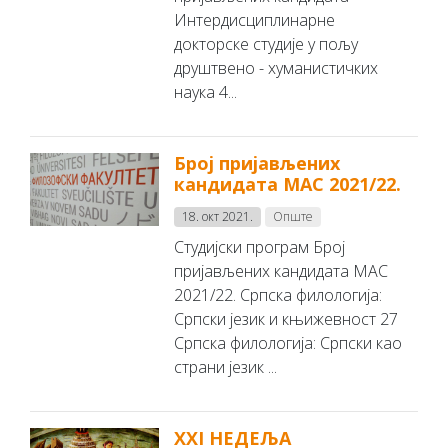
Интердисциплинарне
докторске студије у пољу
друштвено - хуманистичких
наука 4...
Број пријављених
кандидата MAC 2021/22.
18. окт 2021.
Опште
Студијски програм Број
пријављених кандидата MAC
2021/22. Српска филологија:
Српски језик и књижевност 27
Српска филологија: Српски као
страни језик ...
XXI НЕДЕЉА