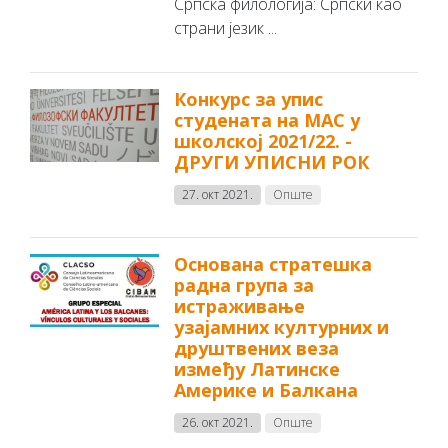
Српска филологија: Српски као
страни језик ...
Конкурс за упис
студената на МАС у
школској 2021/22. -
ДРУГИ УПИСНИ РОК
27. окт 2021.
Опште
Основана стратешка
радна група за
истраживање
узајамних културних и
друштвених веза
између Латинске
Америке и Балкана
26. окт 2021.
Опште