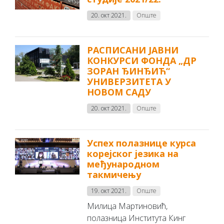
20. окт 2021.
Опште
РАСПИСАНИ ЈАВНИ
КОНКУРСИ ФОНДА „ДР
ЗОРАН ЂИНЂИЋ“
УНИВЕРЗИТЕТА У
НОВОМ САДУ
20. окт 2021.
Опште
Успех полазнице курса
корејског језика на
међународном
такмичењу
19. окт 2021.
Опште
Милица Мартиновић,
полазница Института Кинг