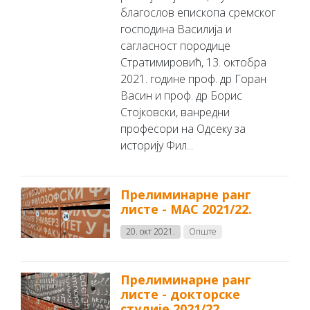
благослов епископа сремског
господина Василија и
сагласност породице
Стратимировић, 13. октобра
2021. године проф. др Горан
Васин и проф. др Борис
Стојковски, ванредни
професори на Одсеку за
историју Фил...
Прелиминарне ранг
листе - МАС 2021/22.
20. окт 2021.
Опште
Прелиминарне ранг
листе - докторске
студије 2021/22.