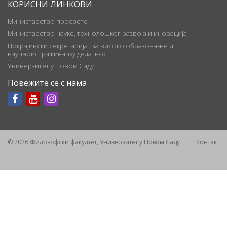
КОРИСНИ ЛИНКОВИ
Министарство просвете
Министарство науке, технолошког развоја и иновација
Покрајински секретаријат за високо образовање и
научноистраживачку делатност
Универзитет у Новом Саду
Повежите се с нама
© 2026 Филозофски факултет, Универзитет у Новом Саду
Контакт