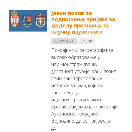
Јавни позив за
подношење пријаве за
доделу признања за
научну изузетност
25. окт 2021.
Опште
Покрајински секретаријат за
високо образовање и
научноистраживачку
делатност упућује јавни позив
свим заинтересованим
истраживачима, који су
запослени у
научноистраживачким
организацијама на територији
Аутономне покрајине
Војводине, да се пријаве за
до...