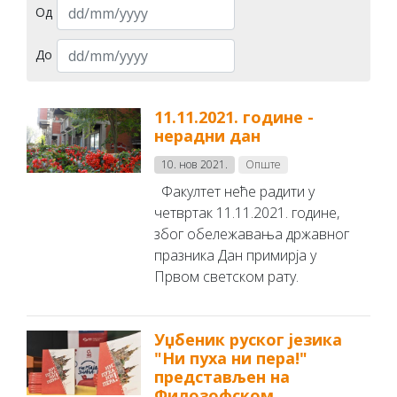
Од
До
11.11.2021. године -
нерадни дан
10. нов 2021.
Опште
Факултет неће радити у
четвртак 11.11.2021. године,
због обележавања државног
празника Дан примирја у
Првом светском рату.
Уџбеник руског језика
"Ни пуха ни пера!"
представљен на
Филозофском