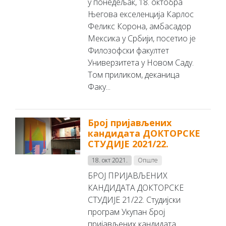
у понедељак, 18. октобра
Његова екселенција Карлос
Феликс Корона, амбасадор
Мексика у Србији, посетио је
Филозофски факултет
Универзитета у Новом Саду.
Том приликом, деканица
Факу...
Број пријављених
кандидата ДОКТОРСКЕ
СТУДИЈЕ 2021/22.
18. окт 2021.
Опште
БРОЈ ПРИЈАВЉЕНИХ
КАНДИДАТА ДОКТОРСКЕ
СТУДИЈЕ 21/22. Студијски
програм Укупан број
пријављених кандидата