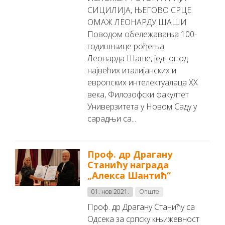
СИЦИЛИЈА, ЊЕГОВО СРЦЕ.
ОМАЖ ЛЕОНАРДУ ШАШИ
Поводом обележавања 100-
годишњице рођења
Леонарда Шаше, једног од
највећих италијанских и
европских интелектуалаца XX
века, Филозофски факултет
Универзитета у Новом Саду у
сарадњи са...
Проф. др Драгану
Станићу награда
„Алекса Шантић“
01. нов 2021.
Опште
Проф. др Драгану Станићу са
Одсека за српску књижевност