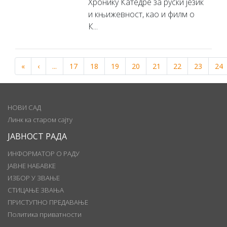
Хронику Катедре за руски језик
и књижевност, као и филм о
К...
«
‹
...
17
18
19
20
21
22
23
24
НОВИ САД
Линк ка старом сајту
ЈАВНОСТ РАДА
ИНФОРМАТОР О РАДУ
ЈАВНЕ НАБАВКЕ
ИЗБОР У ЗВАЊЕ
СТИЦАЊЕ ЗВАЊА
ПРИСТУПНО ПРЕДАВАЊЕ
Политика приватности