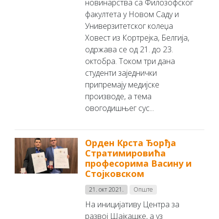
новинарства са Филозофског
факултета у Новом Саду и
Универзитетског колеџа
Ховест из Кортрејка, Белгија,
одржава се од 21. до 23.
октобра. Током три дана
студенти заједнички
припремају медијске
производе, а тема
овогодишњег сус...
Орден Крста Ђорђа
Стратимировића
професорима Васину и
Стојковском
21. окт 2021.
Опште
На иницијативу Центра за
развој Шајкашке, а уз