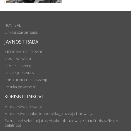
NOVI SAD
Link ka starom sajtu
JAVNOST RADA
INFORMATOR O RADU
JAVNE NABAVKE
IZBOR U ZVANJE
STICANJE ZVANJA
PRISTUPNO PREDAVANJE
Politika privatnosti
KORISNI LINKOVI
Ministarstvo prosvete
Ministarstvo nauke, tehnološkog razvoja i inovacija
Pokrajinski sekretarijat za visoko obrazovanje i naučnoistraživačku
delatnost