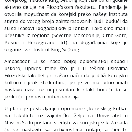
korejskog Instituta King Seđong koji više od tri godine
aktivno deluje na Filozofskom fakultetu. Pandemija je
otvorila mogućnost da korejski preko našeg Instituta
stigne do većeg broja zainteresovanih ljudi, budući da
su se i časovi i događaji odvijali onlajn. Tako smo imali i
učesnike iz regiona (Severne Makedonije, Crne Gore,
Bosne i Hercegovine itd.) na događajima koje je
organizovao Institut King Seđong.
Ambasador Li se nada boljoj epidemijskoj situaciji
uskoro, uprkos tome što je i u teškim uslovima
Filozofski fakultet pronašao način da približi korejsku
kulturu i jezik studentima, jer je veoma bitno imati
nastavu uživo uz neposredan kontakt budući da se
jezik uči i prenosi i putem emocija.
U planu je postavljanje i opremanje „korejskog kutka“
na Fakultetu uz zajedničku želju da Univerzitet u
Novom Sadu postane središte za korejski jezik. Za sada
će se nastaviti sa aktivnostima onlajn, a čim to