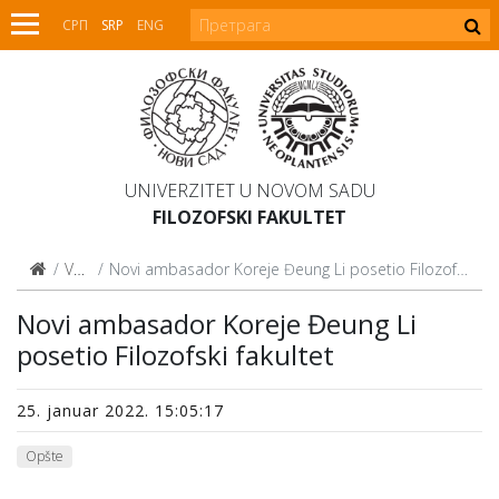
СРП
SRP
ENG
UNIVERZITET U NOVOM SADU
FILOZOFSKI FAKULTET
Vesti
Novi ambasador Koreje Đeung Li posetio Filozofski fakultet
Novi ambasador Koreje Đeung Li
posetio Filozofski fakultet
25. januar 2022. 15:05:17
Opšte