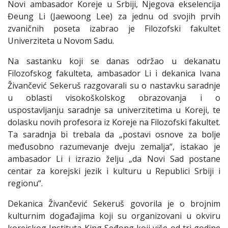
Novi ambasador Koreje u Srbiji, Njegova ekselencija
Đeung Li (Jaewoong Lee) za jednu od svojih prvih
zvaničnih poseta izabrao je Filozofski fakultet
Univerziteta u Novom Sadu.
Na sastanku koji se danas održao u dekanatu
Filozofskog fakulteta, ambasador Li i dekanica Ivana
Živančević Sekeruš razgovarali su o nastavku saradnje
u oblasti visokoškolskog obrazovanja i o
uspostavljanju saradnje sa univerzitetima u Koreji, te
dolasku novih profesora iz Koreje na Filozofski fakultet.
Ta saradnja bi trebala da „postavi osnove za bolje
međusobno razumevanje dveju zemalja“, istakao je
ambasador Li i izrazio želju „da Novi Sad postane
centar za korejski jezik i kulturu u Republici Srbiji i
regionu“.
Dekanica Živančević Sekeruš govorila je o brojnim
kulturnim događajima koji su organizovani u okviru