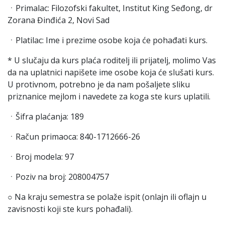
ㆍPrimalac: Filozofski fakultet, Institut King Seđong, dr
Zorana Đinđića 2, Novi Sad
ㆍPlatilac: Ime i prezime osobe koja će pohađati kurs.
* U slučaju da kurs plaća roditelj ili prijatelj, molimo Vas
da na uplatnici napišete ime osobe koja će slušati kurs.
U protivnom, potrebno je da nam pošaljete sliku
priznanice mejlom i navedete za koga ste kurs uplatili.
ㆍŠifra plaćanja: 189
ㆍRačun primaoca: 840-1712666-26
ㆍBroj modela: 97
ㆍPoziv na broj: 208004757
○ Na kraju semestra se polaže ispit (onlajn ili oflajn u
zavisnosti koji ste kurs pohađali).