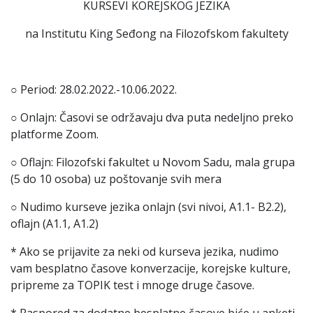
KURSEVI KOREJSKOG JEZIKA
na Institutu King Seđong na Filozofskom fakultety
○ Period: 28.02.2022.-10.06.2022.
○ Onlajn: Časovi se održavaju dva puta nedeljno preko
platforme Zoom.
○ Oflajn: Filozofski fakultet u Novom Sadu, mala grupa
(5 do 10 osoba) uz poštovanje svih mera
○ Nudimo kurseve jezika onlajn (svi nivoi, A1.1- B2.2),
oflajn (A1.1, A1.2)
* Ako se prijavite za neki od kurseva jezika, nudimo
vam besplatno časove konverzacije, korejske kulture,
pripreme za TOPIK test i mnoge druge časove.