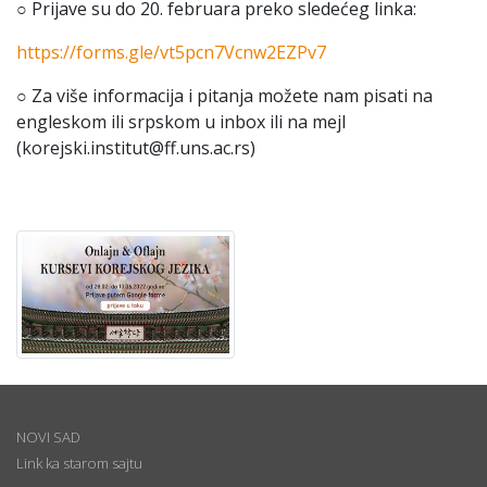
○ Prijave su do 20. februara preko sledećeg linka:
https://forms.gle/vt5pcn7Vcnw2EZPv7
○ Za više informacija i pitanja možete nam pisati na
engleskom ili srpskom u inbox ili na mejl
(korejski.institut@ff.uns.ac.rs)
NOVI SAD
Link ka starom sajtu