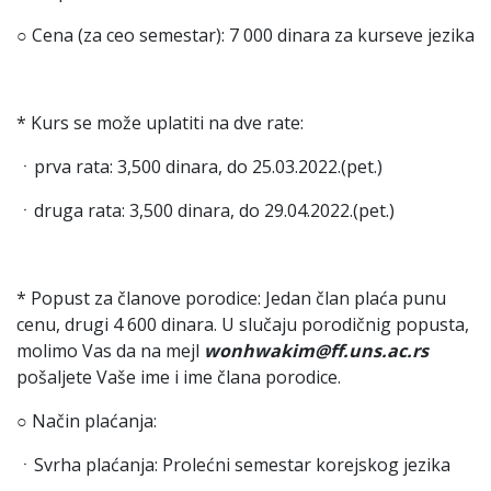
○ Cena (za ceo semestar): 7 000 dinara za kurseve jezika
* Kurs se može uplatiti na dve rate:
ㆍprva rata: 3,500 dinara, do 25.03.2022.(pet.)
ㆍdruga rata: 3,500 dinara, do 29.04.2022.(pet.)
* Popust za članove porodice: Jedan član plaća punu
cenu, drugi 4 600 dinara. U slučaju porodičnig popusta,
molimo Vas da na mejl
wonhwakim@ff.uns.ac.rs
pošaljete Vaše ime i ime člana porodice.
○ Način plaćanja:
ㆍSvrha plaćanja: Prolećni semestar korejskog jezika