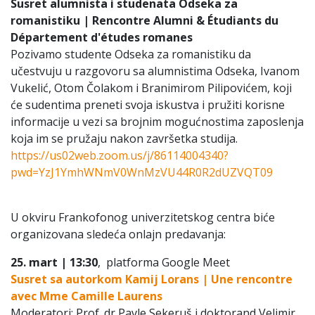
Susret alumnista i studenata Odseka za
romanistiku | Rencontre Alumni & Étudiants du
Département d'études romanes
Pozivamo studente Odseka za romanistiku da
učestvuju u razgovoru sa alumnistima Odseka, Ivanom
Vukelić, Otom Čolakom i Branimirom Pilipovićem, koji
će sudentima preneti svoja iskustva i pružiti korisne
informacije u vezi sa brojnim mogućnostima zaposlenja
koja im se pružaju nakon završetka studija.
https://us02web.zoom.us/j/86114004340?
pwd=YzJ1YmhWNmV0WnMzVU44R0R2dUZVQT09
U okviru Frankofonog univerzitetskog centra biće
organizovana sledeća onlajn predavanja:
25. mart | 13:30
, platforma Google Meet
Susret sa autorkom Kamij Lorans
| Une rencontre
avec Mme Camille Laurens
Moderatori: Prof. dr Pavle Sekeruš i doktorand Velimir