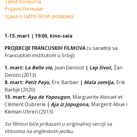
Tekst konkursa
Prijavni formular
Izjava o zaštiti ličnih podataka
1-15. mart
| 19:00
,
k
ino-sala
PROJEKCIJE FRANCUSKIH FILMOVA
(u saradnji sa
Francuskim institutom u Srbiji)
1. mart:
La Belle vie
,
Jean Denizot
|
Lep život
,
Žan
Denizo (2013)
8. mart:
Petit Pays
,
Éric Barbier
|
Mala zemlja
,
Erik
Barbje (2020)
15. mart:
Aya de Yopougon
,
Marguerite Abouet et
Clément Oubrerie
|
Aja iz Jopugona
,
Margerit Abue i
Kleman Ubreri (2013)
Svi filmovi biće prikazani u originalnoj verziji sa
titlovima na engleskom jeziku
.