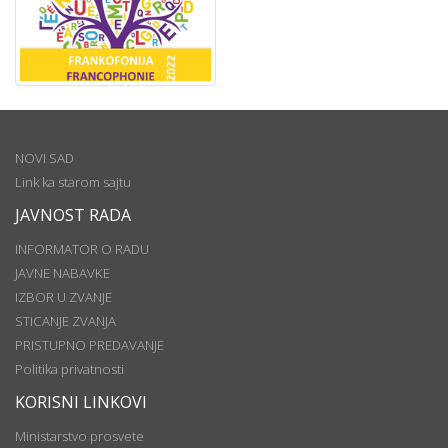
NOVI SAD
Link ka starom sajtu
JAVNOST RADA
INFORMATOR O RADU
JAVNE NABAVKE
IZBOR U ZVANJE
STICANJE ZVANJA
PRISTUPNO PREDAVANJE
Politika privatnosti
KORISNI LINKOVI
Ministarstvo prosvete