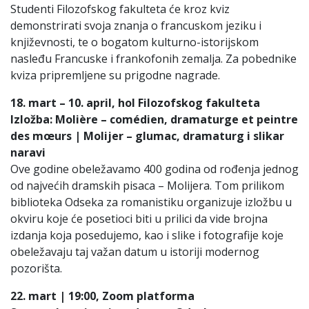
Studenti Filozofskog fakulteta će kroz kviz
demonstrirati svoja znanja o francuskom jeziku i
književnosti, te o bogatom kulturno-istorijskom
nasleđu Francuske i frankofonih zemalja. Za pobednike
kviza pripremljene su prigodne nagrade.
18.
mart – 10. april
, hol Filozofskog fakulteta
Izložba:
Moli
è
re
–
com
é
dien
,
dramaturge
et
peintre
des
m
œ
urs
|
Molijer – glumac, dramaturg i slikar
naravi
Ove godine obeležavamo 400 godina od rođenja jednog
od najvećih dramskih pisaca – Molijera. Tom prilikom
biblioteka Odseka za romanistiku organizuje izložbu u
okviru koje će posetioci biti u prilici da vide brojna
izdanja koja posedujemo, kao i slike i fotografije koje
obeležavaju taj važan datum u istoriji modernog
pozorišta.
22. mart | 19:00, Zoom platforma