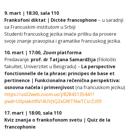
9. mart
| 18:30
, sala
110
Frankofoni diktat |
Dict
é
e
francophone
– u saradnji
sa Francuskim institutom u Srbiji
Studenti francuskog jezika imaće priliku da provere
svoje znanje pravopisa i gramatike francuskog jezika.
10.
mart
| 17:00
,
Zoom
platforma
Predavanje:
prof. dr Tatjana Samardžija
(Filološki
fakultet, Univerzitet u Beogradu) –
La perspective
fonctionnelle de la phrase: principes de base et
pertinence
|
Funkcionalna rečenična perspektiva:
osnovna načela i primenjivost
(na francuskom jeziku)
https://us02web.zoom.us/j/82843135441?
pwd=U0plakttRVI4UVJtQ2xGWTNwTCsrZz09
17. mart | 18:00, sala 110
Kviz znanja o frankofonom svetu | Quiz de la
francophonie