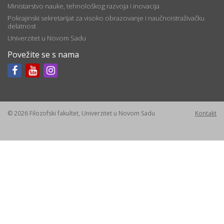
Ministarstvo nauke, tehnološkog razvoja i inovacija
Pokrajinski sekretarijat za visoko obrazovanje i naučnoistraživačku
delatnost
Univerzitet u Novom Sadu
Povežite se s nama
© 2026 Filozofski fakultet, Univerzitet u Novom Sadu
Kontakt