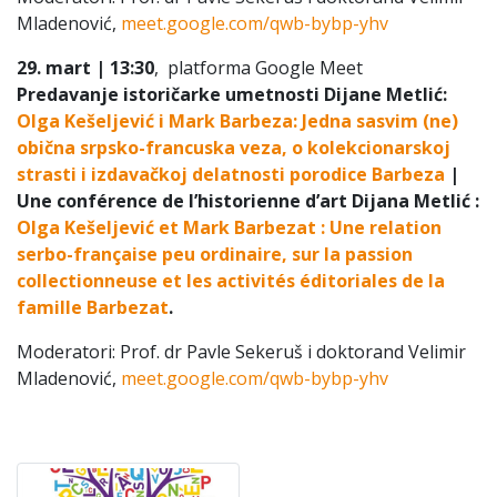
Mladenović,
meet.google.com/qwb-bybp-yhv
29. mart | 13:30
, platforma Google Meet
Predavanje istoričarke umetnosti Dijane Metlić:
Olga Kešeljević i Mark Barbeza: Jedna sasvim (ne)
obična srpsko-francuska veza, o kolekcionarskoj
strasti i izdavačkoj delatnosti porodice Barbeza
|
Une conférence de l’historienne d’art Dijana Metlić :
Olga Kešeljević et Mark Barbezat : Une relation
serbo-française peu ordinaire, sur la passion
collectionneuse et les activités éditoriales de la
famille Barbezat
.
Moderatori: Prof. dr Pavle Sekeruš i doktorand Velimir
Mladenović,
meet.google.com/qwb-bybp-yhv