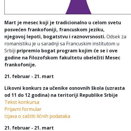
Mart je mesec koji je tradicionalno u celom svetu
posvećen frankofoniji, francuskom jeziku,
njegovoj lepoti, bogatstvu i raznovrsnosti.
Odsek za
romanistiku je u saradnji sa Francuskim institutom u
Srbiji
pripremio bogat program kojim će se i ove
godine na Filozofskom fakultetu obeležiti Mesec
frankofonije.
21. februar - 21. mart
Likovni konkurs
za učenike osnovnih škola (uzrasta
od 11 do 12 godina) na teritoriji Republike Srbije
Tekst konkursa
Prijavni formular
Izjava o zaštiti ličnih podataka
21. februar - 21. mart