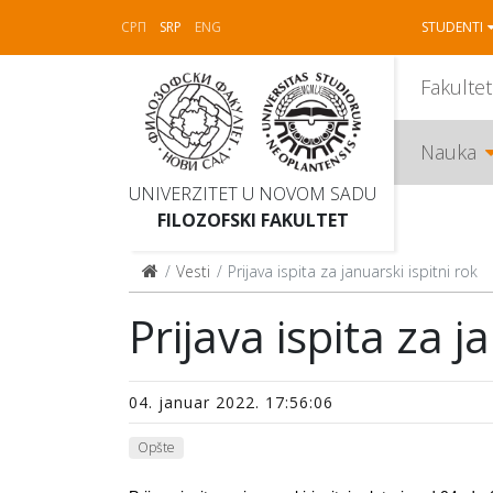
СРП
SRP
ENG
STUDENTI
Fakultet
Nauka
UNIVERZITET U NOVOM SADU
FILOZOFSKI FAKULTET
Vesti
Prijava ispita za januarski ispitni rok
Prijava ispita za j
04. januar 2022. 17:56:06
Opšte