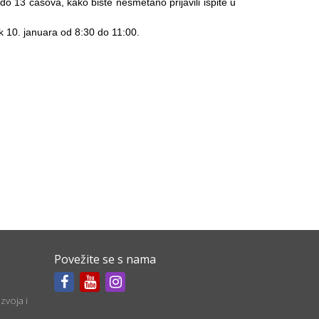
. do 13 časova, kako biste nesmetano prijavili ispite u
ak 10. januara od 8:30 do 11:00.
Povežite se s nama
zvoja i