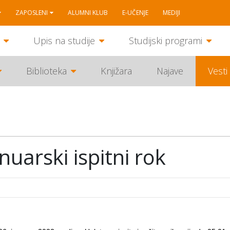
ZAPOSLENI
ALUMNI KLUB
E-UČENJE
MEDIJI
Upis na studije
Studijski programi
Biblioteka
Knjižara
Najave
Vesti
anuarski ispitni rok