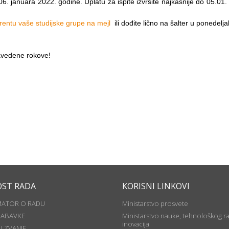
o 06. januara 2022. godine. Uplatu za ispite izvršite najkasnije do 05.01
rentu vaše studijske grupe na mejl
ili dođite lično na šalter u ponedelj
avedene rokove!
OST RADA
KORISNI LINKOVI
MATOR O RADU
Ministarstvo prosvete
NABAVKE
Ministarstvo nauke, tehnološkog ra
inovacija
U ZVANJE