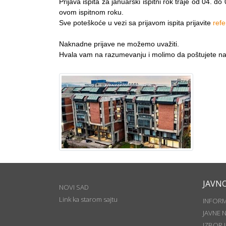
Prijava ispita za januarski ispitni rok traje od 04. d
ovom ispitnom roku.
Sve poteškoće u vezi sa prijavom ispita prijavite
refe
Naknadne prijave ne možemo uvažiti.
Hvala vam na razumevanju i molimo da poštujete n
JAVN
NOVI SAD
Link ka starom sajtu
INFOR
JAVNE 
IZBOR 