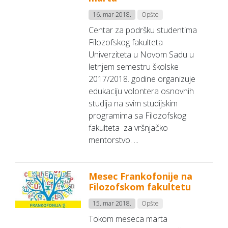
16. mar 2018.
Opšte
Centar za podršku studentima
Filozofskog fakulteta
Univerziteta u Novom Sadu u
letnjem semestru školske
2017/2018. godine organizuje
edukaciju volontera osnovnih
studija na svim studijskim
programima sa Filozofskog
fakulteta za vršnjačko
mentorstvo. ...
Mesec Frankofonije na
Filozofskom fakultetu
15. mar 2018.
Opšte
Tokom meseca marta