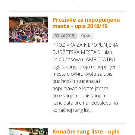
Prozivke za nepopunjena
mesta - upis 2018/19.
30. jul 2018.
Opšte
PROZIVKA ZA NEPOPUNJENA
BUDŽETSKA MESTA 9. jula u
14:00 časova u AMFITEATRU –
oglašavanje broja nepopunjenih
mesta u okviru kvote za upis
budžetskih studenata i
popunjavanje kvote javnim
prozivanjem i upisivanjem
kandidata prema redosledu na
konačnoj rang list...
Konačne rang liste - upis