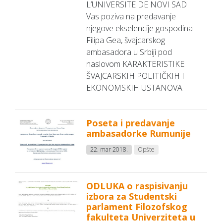
L’UNIVERSITE DE NOVI SAD
Vas poziva na predavanje
njegove ekselencije gospodina
Filipa Gea, švajcarskog
ambasadora u Srbiji pod
naslovom KARAKTERISTIKE
ŠVAJCARSKIH POLITIČKIH I
EKONOMSKIH USTANOVA
Poseta i predavanje
ambasadorke Rumunije
22. mar 2018.
Opšte
ODLUKA o raspisivanju
izbora za Studentski
parlament Filozofskog
fakulteta Univerziteta u