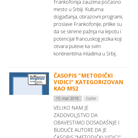
Frankofonija zauzima počasno
mesto u Srbiji. Kulturna
događanja, obrazovni programi,
proslave Frankofonije, prilike su
da se skrene pažnja na lepotu i
potencijal francuskog jezika koji
otvara puteve ka svim
kontinentima mladima u Srbij...
ČASOPIS "METODIČKI
VIDICI" KATEGORIZOVAN
KAO M52
15. mar 2018.
Opšte
VELIKO NAM JE
ZADOVOLJSTVO DA
OBAVESTIMO DOSADAŠNJE I
BUDUĆE AUTORE DA JE
ČASOPIS "METODIČKI VIDICI"