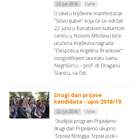
22. jun 2018.
Opšte
U okviru književne manifestacije
"Slovo ljubve" koja će se održati
22. juna u Banatskom kulturnom
centru u Novom Miloševu biće
uručena Književna nagrada
"Despotica Angelina Branković"
ovogodišnjem laureatu Ivanu
Negrišorcu – prof. dr Draganu
Staniću, sa Od...
Drugi dan prijave
kandidata - upis 2018/19.
22. jun 2018.
Opšte
Studijski program Prijavljeno
drugi dan Prijavljeno ukupno
Srpska filologija: Srpski jezik i