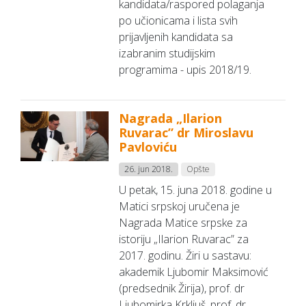
kandidata/raspored polaganja
po učionicama i lista svih
prijavljenih kandidata sa
izabranim studijskim
programima - upis 2018/19.
Nagrada „Ilarion
Ruvarac” dr Miroslavu
Pavloviću
26. jun 2018.
Opšte
U petak, 15. juna 2018. godine u
Matici srpskoj uručena je
Nagrada Matice srpske za
istoriju „Ilarion Ruvarac” za
2017. godinu. Žiri u sastavu:
akademik Ljubomir Maksimović
(predsednik Žirija), prof. dr
Ljubomirka Krkljuš, prof. dr