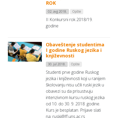
ROK
02. avg 2018.
Opšte
II Konkursni rok 2018/19.
godine
Obaveštenje studentima
I godine Ruskog jezika i
književnosti
30. jul 2018.
Opšte
Studenti prve godine Ruskog
jezika i književnosti koji u ranijem
školovanju nisu učili ruski jezik u
obavezi su da prisustvuju
intenzivnom kursu ruskog jezika
od 10. do 30. 9. 2018. godine.
Kurs je besplatan. Prijave slati
na: ruski@ff.uns.ac.rs