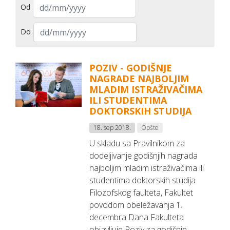
Od
Do
POZIV - GODIŠNJE
NAGRADE NAJBOLJIM
MLADIM ISTRAŽIVAČIMA
ILI STUDENTIMA
DOKTORSKIH STUDIJA
18. sep 2018.
Opšte
U skladu sa Pravilnikom za
dodeljivanje godišnjih nagrada
najboljim mladim istraživačima ili
studentima doktorskih studija
Filozofskog faulteta, Fakultet
povodom obeležavanja 1.
decembra Dana Fakulteta
objavljuje Poziv za godišnje