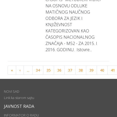
NA OSNOVU ODLUKE
MATIČNOG NAUČNOG
ODBORA ZA JEZIK I
KNJIŽEVNOST
KATEGORIZOVAN KAO
ČASOPIS NACIONALNOG
ZNAČAJA - M52 - ZA 2015. I
2016. GODINU. Istovre...
«
‹
...
34
35
36
37
38
39
40
41
NOVI SAD
Link ka starom sajtu
JAVNOST RADA
INFORMATOR O RADU